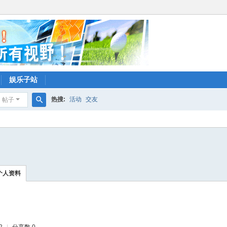
娱乐子站
热搜:
活动
交友
帖子
搜
索
个人资料