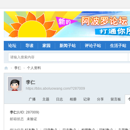
论坛
导读
家园
新闻子站
评论子站
生活子站
›
李仁
›
个人资料
阿
李仁
波
https://bbs.aboluowang.com/?287009
罗
广播
主题
日志
相册
记录
分享
留言板
网
论
李仁
(UID: 287009)
坛
邮箱状态
未验证