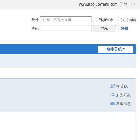
www.aboluowang.com
正體
切
换
账号
自动登录
找回密码
到
窄
密码
注册
登录
版
快捷导航
收听TA
加为好友
发送消息