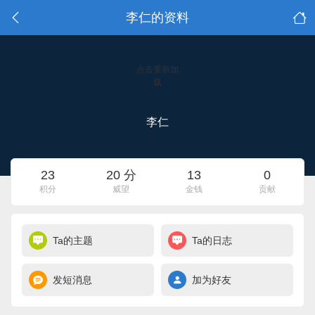
李仁的资料
点击重新加
载
李仁
23
20 分
13
0
积分
威望
金钱
贡献
Ta的主题
Ta的日志
发短消息
加为好友