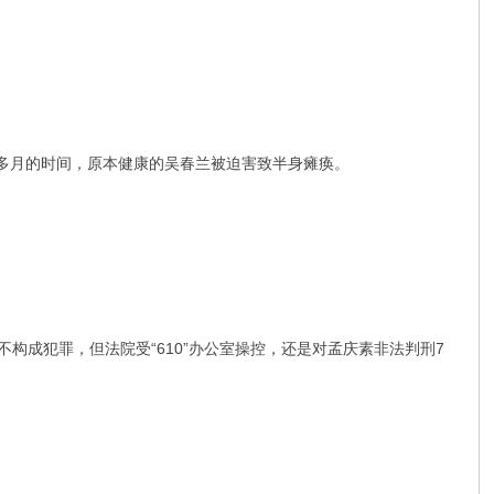
三个多月的时间，原本健康的吴春兰被迫害致半身瘫痪。
不构成犯罪，但法院受“610”办公室操控，还是对孟庆素非法判刑7