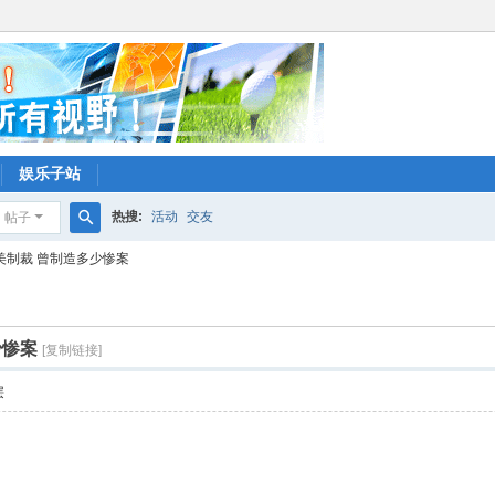
娱乐子站
热搜:
活动
交友
帖子
搜
美制裁 曾制造多少惨案
索
少惨案
[复制链接]
层