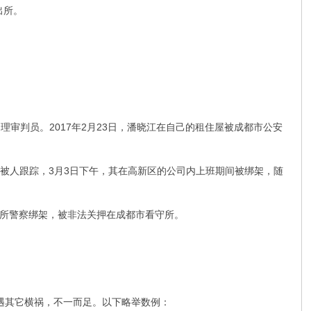
出所。
审判员。2017年2月23日，潘晓江在自己的租住屋被成都市公安
相时被人跟踪，3月3日下午，其在高新区的公司内上班期间被绑架，随
出所警察绑架，被非法关押在成都市看守所。
遭遇其它横祸，不一而足。以下略举数例：