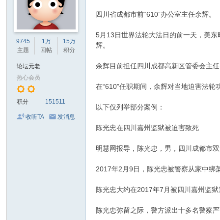
四川省成都市前“610”办公室主任余辉。
5月13日世界法轮大法日的前一天，美东时间
9745
1万
15万
辉。
主题
回帖
积分
余辉目前担任四川成都高新区管委会主任，于
论坛元老
热心会员
在“610”任职期间，余辉对当地迫害法
积分
151511
以下仅列举部分案例：
收听TA
发消息
陈光忠在四川嘉州监狱被迫害致死
明慧网报导，陈光忠，男，四川成都市双
2017年2月9日，陈光忠被警察从家中
陈光忠大约在2017年7月被四川嘉州监
陈光忠弥留之际，警方派出十多名警察严