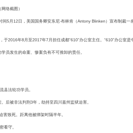
（网络截图）
5月12日，美国国务卿安东尼‧布林肯（Antony Blinken）宣布制
2016年8月至2017年7月担任成都“610”办公室主任。“610”办公
轮功学员发生的命案、惨案负有不可推卸的责任。
流县法轮功学员。
绑架。后被非法判刑3年，劫持至四川嘉州监狱迫害。
狱迫害致死。距离他被绑架时隔半年。
密看守。