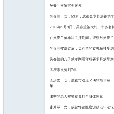
吴春兰被迫害至瘫痪
吴春兰，女，53岁，成都金堂县法轮功
2016年9月9日，吴春兰被大约二十多
在吴春兰被非法关押期间，警察对吴春兰提
吴春兰被绑架后，吴春兰的丈夫精神受到严
吴春兰的儿子戴孝到看守所要求释放母亲
孟庆素被冤判7年
孟庆素，女，成都市双流区法轮功学员，2
年。
张秀琴老人被警察毒打至身体黑紫
张秀琴，女，成都郫都区唐源镇老年法轮