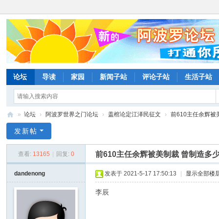
论坛
导读
家园
新闻子站
评论子站
生活子站
»
论坛
›
阿波罗世界之门论坛
›
盖棺论定江泽民征文
›
前610主任余辉被
阿
发新帖
波
前610主任余辉被美制裁 曾制造多
查看:
13165
|
回复:
0
罗
网
dandenong
发表于 2021-5-17 17:50:13
|
显示全部楼
论
李辰
坛