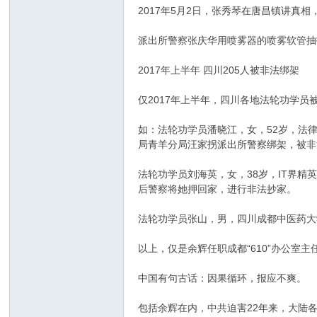
2017年5月2日，张秀琴在唐昌镇讲
派出所警察张庆华用喷雾器的喷雾软管抽
2017年上半年 四川205人被非法绑架
仅2017年上半年，四川各地法轮功学员
如：法轮功学员潘晓江，女，52岁，法
局青羊分局汪家拐派出所警察绑架，被非
法轮功学员刘海英，女，38岁，IT界精
后警察将她押回家，进行非法抄家。
法轮功学员张山，男，四川成都中医药大
以上，仅是余辉任职成都“610”办公室
中国有句古话：因果循环，报应不爽。
包括余辉在内，中共迫害22年来，大陆