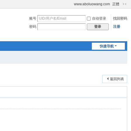
www.aboluowang.com
正體
切
换
账号
自动登录
找回密码
到
窄
密码
注册
登录
版
快捷导航
返回列表