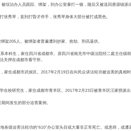
真相，被综治办人员跟踪、绑架，到办公室暴打一顿，随后又被送回唐源镇派
打张秀琴，直到打昏才停手，张秀琴身体大部分被打成黑色。
被绑架205人。被绑架者普遍遭到抄家、抢劫、刑讯逼供。
律系本科生，家住四川省成都市。原四川省南充市中级法院经二庭主任级助理
法关押在成都市看守所。
英，家住成都市武侯区。2017年2月19日在向民众讲法轮功被迫害的真
学在校研究生，家住成都市青羊区。2017年2月23日被青羊区汪家拐派
主任期间发生的部分迫害案例。
各地各级迫害法轮功的“610”办公室头目或大量非正常死亡。或患癌，或