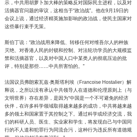
示，中共用胡萝卜加大棒的策略反对国际民主进程，以及对
活摘器官问题的审议，这相当于“政治战”。他在9月19日的
会议上说，通过经济精英施加影响的政治战，使民主国家对
这些暴行束手无策。
斯伯丁说：“政治战用来降低、转移任何对维吾尔人的种族
灭绝、对香港人民的封锁和控制、对法轮功学员的大规模监
禁和活摘器官，以及对中国人口中某类人的彻底压迫的批
评，特别是那些……中共所害怕的。”
法国议员弗朗索瓦兹‧奥斯塔利埃（Francoise Hostalier）解
释说，之所以没有承认中共领导人在道德和伦理原则上（与
文明世界）存在差异，是因为“中国是一个不可避免的经济
伙伴，在许多科学领域取得越来越多的成功，中共将越来越
多的领土和国家置于其控制之下。通过科学或经济交流，我
们的科研人员、医生、实业家和学生，将发现自己与中国同
行的不人道和犯罪行为同流合污，这种行为违反所有道德规