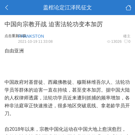
盖棺论定江泽民征文
中国向宗教开战 迫害法轮功变本加厉
点击重新加载
FRANKSTON
楼主
2021-10-19 11:33:08
13026
0
自由亚洲
中国政府对基督徒、西藏佛教徒、穆斯林维吾尔人、法轮功
学员等群体的迫害一直在持续，甚至变本加厉。据中国大陆
的人权律师透露，法轮功学员近来遭到抓捕的频率增加，各
种非法庭审正快速推进，很多地区突破底线、拿老龄学员开
刀。
自2018年以来，宗教中国化运动在中国大地上愈演愈烈，