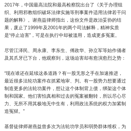
2017年，中国最高法院和最高检察院出台了《关于办理组
织、利用邪教组织破坏法律实施等刑事案件适用法律若干问
题的解释》。谢燕益律师指出，这份文件是政治妥协的结
果，废止了1999年及2001年的两个司法解释，精神实质
是“停止迫害”，可是在执行中却被滥用，造成更多冤案。
尽管江泽民、周永康、李东生、傅政华、孙立军等始作俑者
及其爪牙已下台，他观察到，这场迫害却有愈演愈烈之势：
“现在谁还在延续这条道路？有一股无形之手在加速推进，
最近很多法轮功案件在抓紧地审、判。有一股势力想要通过
制造更多的法轮功案件，想让这个体制背上债，绑架这个体
制和国家。他们害怕真相和过去的冤案被翻转，所以尽心尽
力、无所不用其极地无中生有，利用政法系统的权力加紧制
造冤狱。”
基督徒律师谢燕益曾多次为法轮功学员和弱势群体维权，为