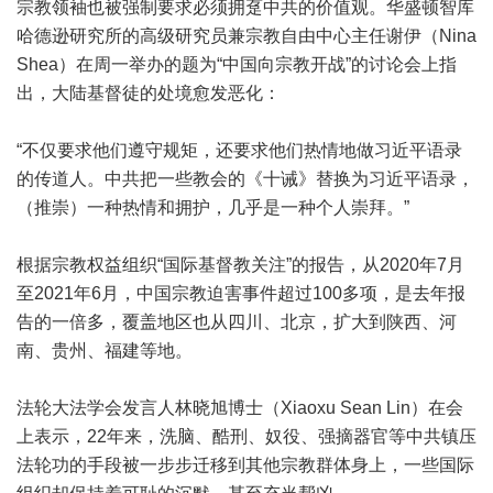
宗教领袖也被强制要求必须拥趸中共的价值观。华盛顿智库
哈德逊研究所的高级研究员兼宗教自由中心主任谢伊（Nina
Shea）在周一举办的题为“中国向宗教开战”的讨论会上指
出，大陆基督徒的处境愈发恶化：
“不仅要求他们遵守规矩，还要求他们热情地做习近平语录
的传道人。中共把一些教会的《十诫》替换为习近平语录，
（推崇）一种热情和拥护，几乎是一种个人崇拜。”
根据宗教权益组织“国际基督教关注”的报告，从2020年7月
至2021年6月，中国宗教迫害事件超过100多项，是去年报
告的一倍多，覆盖地区也从四川、北京，扩大到陕西、河
南、贵州、福建等地。
法轮大法学会发言人林晓旭博士（Xiaoxu Sean Lin）在会
上表示，22年来，洗脑、酷刑、奴役、强摘器官等中共镇压
法轮功的手段被一步步迁移到其他宗教群体身上，一些国际