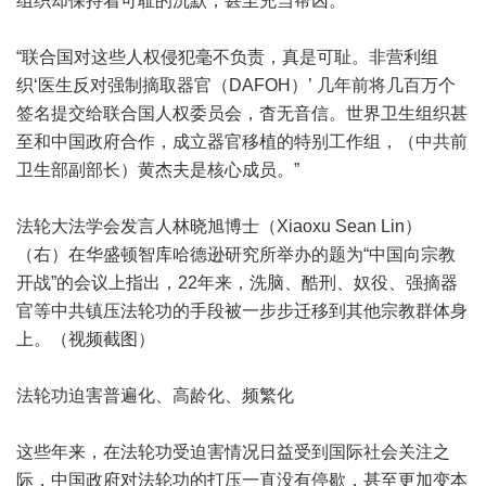
组织却保持着可耻的沉默，甚至充当帮凶。
“联合国对这些人权侵犯毫不负责，真是可耻。非营利组
织‘医生反对强制摘取器官（DAFOH）’ 几年前将几百万个
签名提交给联合国人权委员会，杳无音信。世界卫生组织甚
至和中国政府合作，成立器官移植的特别工作组，（中共前
卫生部副部长）黄杰夫是核心成员。”
法轮大法学会发言人林晓旭博士（Xiaoxu Sean Lin）
（右）在华盛顿智库哈德逊研究所举办的题为“中国向宗教
开战”的会议上指出，22年来，洗脑、酷刑、奴役、强摘器
官等中共镇压法轮功的手段被一步步迁移到其他宗教群体身
上。（视频截图）
法轮功迫害普遍化、高龄化、频繁化
这些年来，在法轮功受迫害情况日益受到国际社会关注之
际，中国政府对法轮功的打压一直没有停歇，甚至更加变本