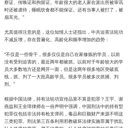
察证、传唤证和拘留证。年龄很大的老人家在派出所被审讯
时还被虐待，睡眠饮食都不能保证。还有当事人被打了，被
扇耳光。”
尤其值得注意的是，这位知情人士还指出，中共迫害法轮功
不减反增，存在普遍化、高龄化和频率增加的趋势：
“不仅是一些骨干，很多仅仅是自己在家修炼的学员，以前
没有受到迫害的，最近两年都被抓。以前对于年龄较大的学
员大多数地方还是网开一面，但是这两年很多地区突破底
线，抓、判了一大批高龄学员。很多学员被多次抓捕、判
刑。”
根据中国法律，持有法轮功宣传品算不算是犯罪？王宇、谢
燕益和王全璋律师在一份声明中强调，中国刑法中的持有型
犯罪仅包括非法持有枪支弹药，毒品和巨额财产来源不明这
三类犯罪。刑法第三百条利用邪教破坏法律实施罪属于扰乱