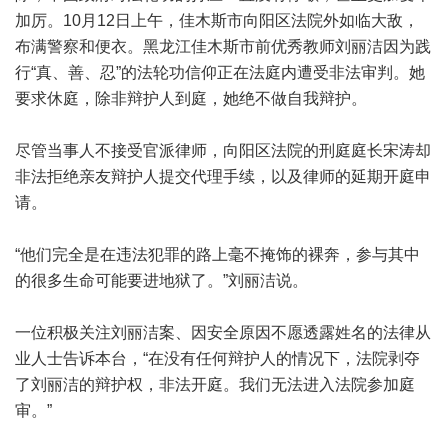
加厉。10月12日上午，佳木斯市向阳区法院外如临大敌，
布满警察和便衣。黑龙江佳木斯市前优秀教师刘丽洁因为践
行“真、善、忍”的法轮功信仰正在法庭内遭受非法审判。她
要求休庭，除非辩护人到庭，她绝不做自我辩护。
尽管当事人不接受官派律师，向阳区法院的刑庭庭长宋涛却
非法拒绝亲友辩护人提交代理手续，以及律师的延期开庭申
请。
“他们完全是在违法犯罪的路上毫不掩饰的裸奔，参与其中
的很多生命可能要进地狱了。”刘丽洁说。
一位积极关注刘丽洁案、因安全原因不愿透露姓名的法律从
业人士告诉本台，“在没有任何辩护人的情况下，法院剥夺
了刘丽洁的辩护权，非法开庭。我们无法进入法院参加庭
审。”