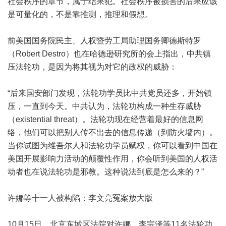
社会秩序的章节，属于结果犯。社会秩序被损害的后果应该
是可量化的，不是靠推测，推理和假想。
前美国国务院民主、人权暨劳工局助理国务卿德斯特罗
（Robert Destro）也在哈德逊研究所的会上指出，中共镇
压法轮功，是因为将其视为对它的政权的威胁：
“后来国安部门发现，法轮功学员比中共党员还多，开始镇
压，一直到今天。中共认为，法轮功构成一种生存威胁
（existential threat）。法轮功现在经营着最好的信息网
络，他们可以把别人传不出去的信息传递（到防火墙内）。
当你试图为维吾尔人和法轮功学员赋权，你可以看到中国在
美国开展影响力活动的颠覆性作用，你会听到美国的人权活
动者也在说法轮功是邪教。这种说法到底是怎么来的？”
许娜等十一人被构陷：李文亮冤案放大版
10月15日，北京东城区法院对许娜、李宗泽等11名法轮功