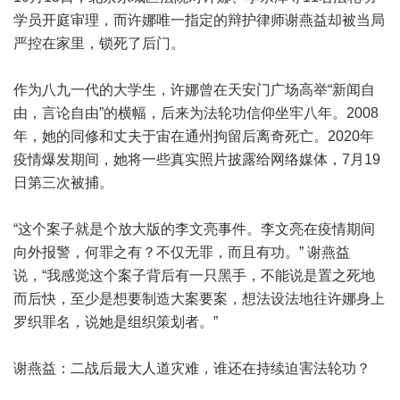
学员开庭审理，而许娜唯一指定的辩护律师谢燕益却被当局
严控在家里，锁死了后门。
作为八九一代的大学生，许娜曾在天安门广场高举“新闻自
由，言论自由”的横幅，后来为法轮功信仰坐牢八年。2008
年，她的同修和丈夫于宙在通州拘留后离奇死亡。2020年
疫情爆发期间，她将一些真实照片披露给网络媒体，7月19
日第三次被捕。
“这个案子就是个放大版的李文亮事件。李文亮在疫情期间
向外报警，何罪之有？不仅无罪，而且有功。” 谢燕益
说，“我感觉这个案子背后有一只黑手，不能说是置之死地
而后快，至少是想要制造大案要案，想法设法地往许娜身上
罗织罪名，说她是组织策划者。”
谢燕益：二战后最大人道灾难，谁还在持续迫害法轮功？