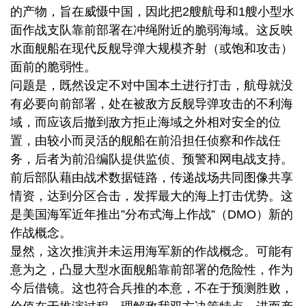
的产物，旨在威慑中国，因此把2艘航母和1艘小型水
面作战支队靠前部署在冲绳附近的脆弱海域。这反映
水面舰船在现代反舰导弹大规模齐射（或饱和攻击）
面前的脆弱性。
问题是，既然设定不对中国本土进行打击，航母就没
有必要向前部署，处在被敌方反舰导弹攻击的不利海
域，而应该后撤到敌方拒止海域之外相对安全的位
置，由较小而灵活的舰船在前沿担任侦察和作战任
务，后者为前沿编队提供监侦、预警和网电战支持。
前后部队藉由战术数据链路，传递战场共同图像共享
情资，达到分区合击，发挥最大的海上打击优势。这
是美国海军近年推出”分布式海上作战”（DMO）新的
作战概念。
显然，这次推演并未运用海军新的作战概念。可能有
意为之，凸显大型水面舰船靠前部署的危险性，作为
今后借镜。这也符合兵推的本意，不在于预测胜败，