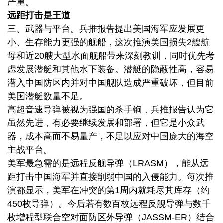
严重。
远距打击是王道
三、武器与平台。兵推报告提出美国海军应发展更
小、生存能力更强的舰船，这次推演美国损失2艘航
母和近20艘大型水面舰船带来深刻教训，同时优先考
虑发展潜艇和其他水下装备。潜艇的隐蔽性高，容易
潜入中国防区内并对中国舰队造成严重破坏，但目前
美国潜艇数量不足。
高超音速导弹被视为强国的杀手锏，兵推报告认为它
虽然先进，有必要继续发展和部署，但它是小众武
器，成本高而不易量产，不足以应对中国庞大的海空
主战平台。
美军最急需的是远程反舰导弹（LRASM），能从远
距打击中国海军并直接削弱中国的入侵能力。每次推
演都显示，美军在冲突的第1周内就耗尽其库存（约
450枚导弹）。今后若有数百枚远程反舰导弹与数千
枚增程型联合空对面防区外导弹（JASSM-ER）结合