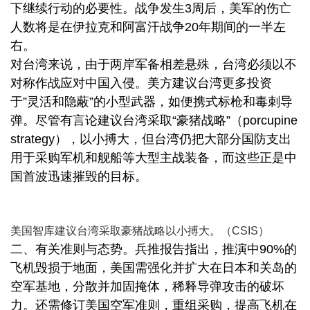
下继续行动的必要性。战争发生3周后，美军的伤亡
人数将是在伊拉克和阿富汗战争20年期间的一半左
右。
对台湾来说，由于两岸军备相差悬殊，台湾必须以不
对称作战应对中国入侵。美方建议台湾更多投资
于”灵活和隐蔽”的小型武器，如便携式标枪和毒刺导
弹。尽管有言论建议台湾采取“豪猪战略”（porcupine
strategy），以小搏大，但台湾仍把大部分国防支出
用于采购军机和舰船等大型主战装备，而这些正是中
国首波迅速摧毁的目标。
美国智库建议台湾采取豪猪战略以小搏大。（CSIS）
二、有关准则与态势。兵推报告指出，推演中90%的
飞机毁损于地面，美国需强化并扩大在日本和关岛的
空军基地，分散并加固掩体，稀释导弹攻击的破坏
力。还需修订美国空军准则，重组采购，提高飞机在