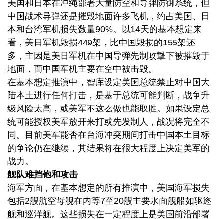
美国和日本在冲绳部署大量防空和导弹防御系统，但
中国战术导弹还是摧毁地面许多飞机，约占美国、日
本和台湾军机损失数量90%。以14天的基本想定来
看，美日军机毁损449架，比中国毁损的155架还
多，主因是美日军机在中国导弹先制攻撃下被摧毁于
地面，而中国军机主要在空中被击毁。
在基本想定推演中，智库设定美国总统禁止对中国大
陆本土进行任何打击，是基于总统可能判断，战争升
级风险太高，或美军不这么做也能取胜。如果设定总
统可能授权美军放开来打或先发制人，战况将完全不
同。目前美军能否在台海冲突期间打击中国本土目标
的争论仍在继续，其结果将在很大程度上决定美军的
战力。
舰队难挡饱和攻击
海军方面，在基本想定的所有推演中，美国海军损失
包括2艘航空母舰在内等7至20艘主要水面舰船如驱逐
舰和巡洋舰。这些损失在一定程度上是美国前沿部署