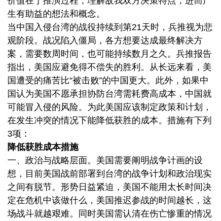
价值在于推演过程，理解敌我双方决策特点，进而产
生有助益的想法和概念。
当中国入侵台湾的战役持续到第21天时，兵推视为悲
观阶段。战况陷入僵局，各方想要达成最终解决方
案，需要数周时间，也可能持续数月之久。兵推报告
指出，美国应避免得不偿失的胜利。从长远来看，美
国遭受的痛苦比“被击败”的中国更大。此外，如果中
国认为美国不愿承担协防台湾需耗费高成本，中国就
可能冒入侵的风险。为此美国应该制定政策和计划，
在发生冲突的情况下能降低获胜的成本。措施有下列
3项：
降低获胜成本措施
一、政治与战略层面。美国需要阐明战争计画的设
想，目前美国战前部署到台湾的战争计划和政治现实
之间有脱节。形势日益紧迫，美国不能用太长时间决
定在危机中该做什么，美国推迟参战的时间越长，这
场战斗就越艰难。同时美国需认清在伤亡惨重的情况