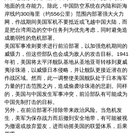
地面的生存能力。除此，中国防空系统在内陆和距海
岸线约300海里（约556公里）范围内部署强大火力
网，作战期间美国军机不要抵近或飞越中国大陆，而
是把台湾周边的空中任务列为优先考虑，同时避免造
成脆弱性的危机部署。
美国军事准则要求进行前沿部署，以加强危机期间的
威慑力，但这些部队也会成为敌人的攻击目标。1941
年初，美国将太平洋舰队基地从圣地亚哥转移到夏威
夷珍珠港，以威慑日本侵略，并让舰队更接近潜在的
作战区域。然而，此一调整使美国舰队处于日本海军
力量的打击范围之内，造成偷袭珍珠港的悲剧。同样
的，美国与中国发生军事冲突，前沿部队有可能成为
中国先制打击的目标。
另外，在前沿部署不排除带来政治风险。当危机发
生，美军为保存战力而后撤到安全地带，有可能被视
为撤退或放弃盟友，进而动摇美国的联盟体系，后果