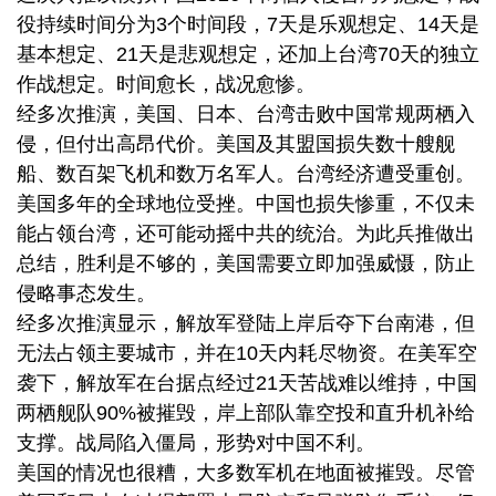
役持续时间分为3个时间段，7天是乐观想定、14天是
基本想定、21天是悲观想定，还加上台湾70天的独立
作战想定。时间愈长，战况愈惨。
经多次推演，美国、日本、台湾击败中国常规两栖入
侵，但付出高昂代价。美国及其盟国损失数十艘舰
船、数百架飞机和数万名军人。台湾经济遭受重创。
美国多年的全球地位受挫。中国也损失惨重，不仅未
能占领台湾，还可能动摇中共的统治。为此兵推做出
总结，胜利是不够的，美国需要立即加强威慑，防止
侵略事态发生。
经多次推演显示，解放军登陆上岸后夺下台南港，但
无法占领主要城市，并在10天内耗尽物资。在美军空
袭下，解放军在台据点经过21天苦战难以维持，中国
两栖舰队90%被摧毁，岸上部队靠空投和直升机补给
支撑。战局陷入僵局，形势对中国不利。
美国的情况也很糟，大多数军机在地面被摧毁。尽管