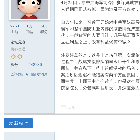
4月25日，原中共海军司令部参谋姚诚
人近期已正式被抓，因为涉及军方政变，
自去年以来，习近平开始对中共军队高层
9260
1万
14万
箭军和整个国防工业内部的腐败情况严重
主题
回帖
积分
代，一般背景的人要升迁，几乎都要适应
立在利益之上，没有利益谈何忠诚？
论坛元老
热心会员
注意注意的是，这并非是坊间第一次流传
过程中，战略支援部队的司令巨干生和原
积分
142286
团伙，并在私下一些非组织活动的场合，
案之所以迟迟不能结案有两个方面原因，
收听TA
发消息
而中共二十届三中全会难产，也是这个原
院副院长，分管高科技研发，并深度涉入
回复
发新帖