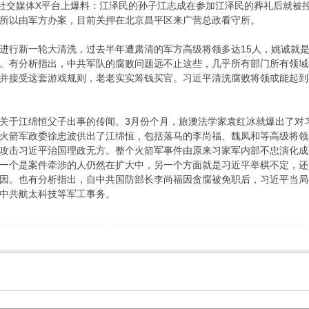
在社交媒体X平台上爆料：江泽民的孙子江志成在参加江泽民的葬礼后就被
所以由军方办案，目前关押在北京昌平区来广营总政看守所。
进行新一轮大清洗，过去半年遭肃清的军方高级将领多达15人，姚诚就
。有分析指出，中共军队的腐败问题远不止这些，几乎所有部门所有领域
并接受这套游戏规则，老老实实筹钱买官。习近平清洗腐败将领或能起到
关于江绵恒父子出事的传闻。3月份个月，旅澳法学家袁红冰就爆出了对习
火箭军政委徐忠波供出了江绵恒，包括落马的李尚福、魏凤和等高级将领
攻击习近平治国理政无方。整个火箭军事件由原来习家军内部不忠演化成
一个是案件牵涉的人仍然在扩大中，另一个方面就是习近平举棋不定，还
因。也有分析指出，自中共国防部长李尚福因贪腐被免职后，习近平当局
中共航太科技等军工事务。