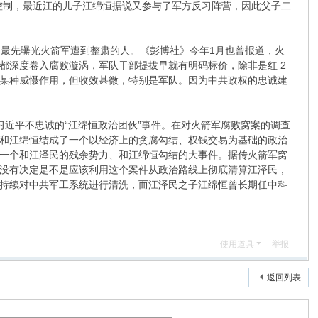
控制，最近江的儿子江绵恒据说又参与了军方反习阵营，因此父子二
是最先曝光火箭军遭到整肃的人。《彭博社》今年1月也曾报道，火
都深度卷入腐败漩涡，军队干部提拔早就有明码标价，除非是红 2
某种威慑作用，但收效甚微，特别是军队。因为中共政权的忠诚建
近平不忠诚的“江绵恒政治团伙”事件。在对火箭军腐败窝案的调查
和江绵恒结成了一个以经济上的贪腐勾结、权钱交易为基础的政治
一个和江泽民的残余势力、和江绵恒勾结的大事件。据传火箭军窝
没有决定是不是应该利用这个案件从政治路线上彻底清算江泽民，
持续对中共军工系统进行清洗，而江泽民之子江绵恒曾长期任中科
使用道具
举报
返回列表