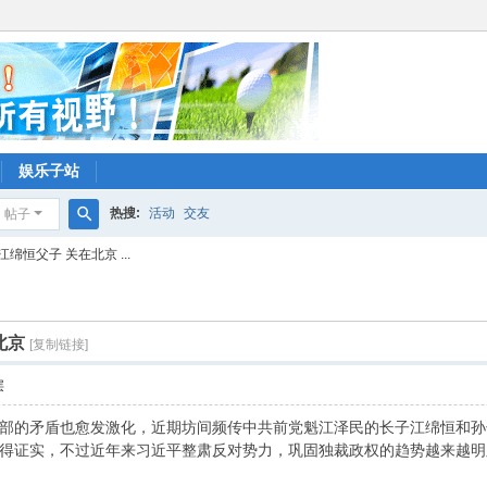
娱乐子站
热搜:
活动
交友
帖子
搜
绵恒父子 关在北京 ...
索
北京
[复制链接]
层
部的矛盾也愈发激化，近期坊间频传中共前党魁江泽民的长子江绵恒和孙
得证实，不过近年来习近平整肃反对势力，巩固独裁政权的趋势越来越明