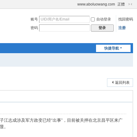
www.aboluowang.com
正體
切
换
账号
自动登录
找回密码
到
窄
密码
注册
登录
版
快捷导航
返回列表
子江志成涉及军方政变已经“出事”，目前被关押在北京昌平区来广
显。