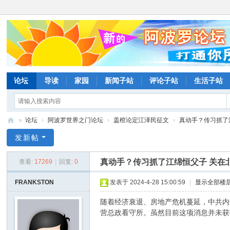
论坛
导读
家园
新闻子站
评论子站
生活子站
»
论坛
›
阿波罗世界之门论坛
›
盖棺论定江泽民征文
›
真动手？传习抓了江
阿
发新帖
波
真动手？传习抓了江绵恒父子 关在
查看:
17269
|
回复:
0
罗
网
FRANKSTON
发表于 2024-4-28 15:00:59
|
显示全部楼
论
随着经济衰退、房地产危机蔓延，中共内
坛
营总政看守所。虽然目前这项消息并未获