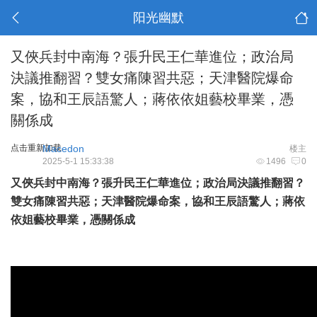
阳光幽默
又俠兵封中南海？張升民王仁華進位；政治局
決議推翻習？雙女痛陳習共惡；天津醫院爆命
案，協和王辰語驚人；蔣依依姐藝校畢業，憑
關係成
点击重新加载
Macedon
楼主
2025-5-1 15:33:38
1496
0
又俠兵封中南海？張升民王仁華進位；政治局決議推翻習？
雙女痛陳習共惡；天津醫院爆命案，協和王辰語驚人；蔣依
依姐藝校畢業，憑關係成