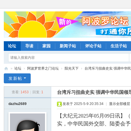
论坛
导读
家园
新闻子站
评论子站
生活子站
»
论坛
›
阿波罗世界之门论坛
›
阳光天下
›
台湾斥习扭曲史实 强调中华民国
阿
发新帖
波
台湾斥习扭曲史实 强调中华民国领
查看:
1453
|
回复:
1
罗
网
dazhu2689
发表于 2025-5-9 20:35:34
|
显示全部楼层
论
【大纪元2025年05月09日
坛
实，中华民国外交部、陆委会予