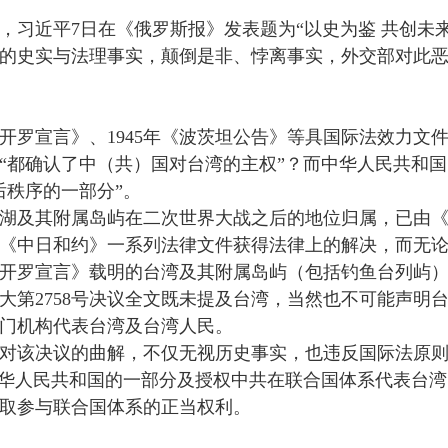
，习近平7日在《俄罗斯报》发表题为“以史为鉴 共创未
决议的史实与法理事实，颠倒是非、悖离事实，外交部对此
年《开罗宣言》、1945年《波茨坦公告》等具国际法效力
“都确认了中（共）国对台湾的主权”？而中华人民共和
后秩序的一部分”。
湖及其附属岛屿在二次世界大战之后的地位归属，已由
2年《中日和约》一系列法律文件获得法律上的解决，而无
开罗宣言》载明的台湾及其附属岛屿（包括钓鱼台列屿
大第2758号决议全文既未提及台湾，当然也不可能声明
门机构代表台湾及台湾人民。
对该决议的曲解，不仅无视历史事实，也违反国际法原
中华人民共和国的一部分及授权中共在联合国体系代表台
取参与联合国体系的正当权利。