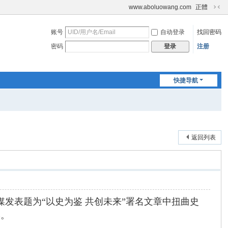
www.aboluowang.com
正體
切
换
账号
自动登录
找回密码
到
窄
密码
注册
登录
版
快捷导航
返回列表
俄媒发表题为“以史为鉴 共创未来”署名文章中扭曲史
实。