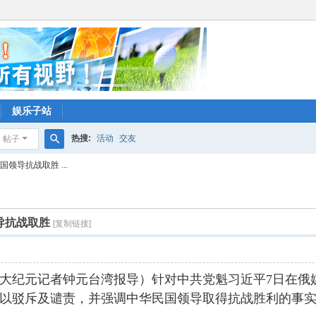
娱乐子站
热搜:
活动
交友
帖子
搜
领导抗战取胜 ...
索
导抗战取胜
[复制链接]
讯】（大纪元记者钟元台湾报导）针对中共党魁习近平7日在
以驳斥及谴责，并强调中华民国领导取得抗战胜利的事