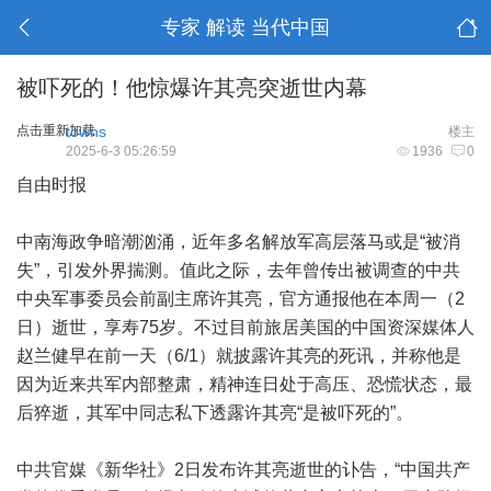
专家 解读 当代中国
被吓死的！他惊爆许其亮突逝世内幕
点击重新加载
towns
楼主
2025-6-3 05:26:59
1936
0
自由时报
中南海政争暗潮汹涌，近年多名解放军高层落马或是“被消
失”，引发外界揣测。值此之际，去年曾传出被调查的中共
中央军事委员会前副主席许其亮，官方通报他在本周一（2
日）逝世，享寿75岁。不过目前旅居美国的中国资深媒体人
赵兰健早在前一天（6/1）就披露许其亮的死讯，并称他是
因为近来共军内部整肃，精神连日处于高压、恐慌状态，最
后猝逝，其军中同志私下透露许其亮“是被吓死的”。
中共官媒《新华社》2日发布许其亮逝世的讣告，“中国共产