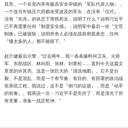
其亮，一个在党内享有极高安全评级的『军队代表人物』，
一个连当年镇压六四都未受波及的军头，在没有『仪式』、
没有『先兆』的状态下突然死去，说明了什么？说明习近平
已不再需要任何『制度安全感』；说明军中最后一丝『文官
制衡』已被拔除；说明所有人必须在战前彻底表忠，任何
『懂太多的人』都不能留下。”
赵兰健最后示警，“过去两年，我一条条爆料何卫东、火箭
军、东部战区、林向阳、张林、刘青松……直到今天这篇文
章里的许其亮。这是一张巨大的『清洗地图』。它不是分
裂、不是混乱，而是一个有节奏、有目的、有部署的政治战
前系统工程。我说过，这不是『倒习的证据』，而是『动手
的前奏』。我再说一次：习近平不是失控了，而是清光了所
有变量，准备一战定乾坤。”