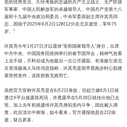
党的优秀党员、久经考验的忠诚的共产主义战士、无产阶级
军事家、中国人民解放军的卓越领导人、中国共产党第十八
届和十九届中央政治局委员，中央军委原副主席许其亮同
志，因病于2025年6月2日12时12分在北京逝世，享年75
岁。”
许其亮今年1月27日才以退休“党和国家领导人”身分，出席
中共中央、中国国务院按例举行的春节团拜会，精神气色看
上去不错，不料却成为他最后一次公开露面。有港媒引述北
京资深媒体人马玲消息指称，许其亮是因早晨跑步时心肌梗
塞突然发作，送医抢救无效而亡。
虽然官方宣称许其亮是在6月2日身故，但赵兰健6月1日就
透过X平台披露其死讯，并透露早在5月28日就传出他已去
世。加上去年初就盛传许其亮身陷党内斗争，因此被人调
查，此后淡出中南海，如今看来，官方通报他是在2日病
逝，疑点甚多。