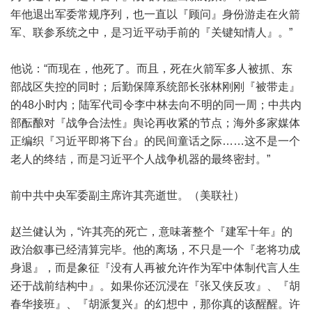
年他退出军委常规序列，也一直以『顾问』身份游走在火箭
军、联参系统之中，是习近平动手前的『关键知情人』。”
他说：“而现在，他死了。而且，死在火箭军多人被抓、东
部战区失控的同时；后勤保障系统部长张林刚刚『被带走』
的48小时内；陆军代司令李中林去向不明的同一周；中共内
部酝酿对『战争合法性』舆论再收紧的节点；海外多家媒体
正编织『习近平即将下台』的民间童话之际……这不是一个
老人的终结，而是习近平个人战争机器的最终密封。”
前中共中央军委副主席许其亮逝世。（美联社）
赵兰健认为，“许其亮的死亡，意味著整个『建军十年』的
政治叙事已经清算完毕。他的离场，不只是一个『老将功成
身退』，而是象征『没有人再被允许作为军中体制代言人生
还于战前结构中』。如果你还沉浸在『张又侠反攻』、『胡
春华接班』、『胡派复兴』的幻想中，那你真的该醒醒。许