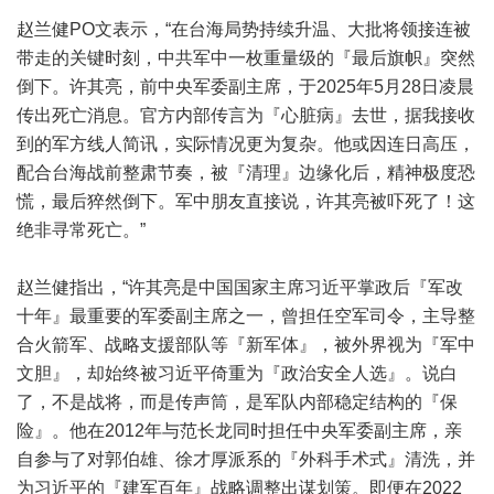
赵兰健PO文表示，“在台海局势持续升温、大批将领接连被
带走的关键时刻，中共军中一枚重量级的『最后旗帜』突然
倒下。许其亮，前中央军委副主席，于2025年5月28日凌晨
传出死亡消息。官方内部传言为『心脏病』去世，据我接收
到的军方线人简讯，实际情况更为复杂。他或因连日高压，
配合台海战前整肃节奏，被『清理』边缘化后，精神极度恐
慌，最后猝然倒下。军中朋友直接说，许其亮被吓死了！这
绝非寻常死亡。”
赵兰健指出，“许其亮是中国国家主席习近平掌政后『军改
十年』最重要的军委副主席之一，曾担任空军司令，主导整
合火箭军、战略支援部队等『新军体』，被外界视为『军中
文胆』，却始终被习近平倚重为『政治安全人选』。说白
了，不是战将，而是传声筒，是军队内部稳定结构的『保
险』。他在2012年与范长龙同时担任中央军委副主席，亲
自参与了对郭伯雄、徐才厚派系的『外科手术式』清洗，并
为习近平的『建军百年』战略调整出谋划策。即便在2022