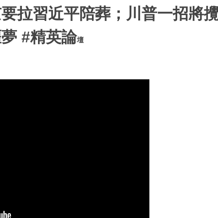
京要拉習近平陪葬；川普一招將
夢 #精英論
壇