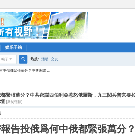
娱乐子站
热搜:
活动
交友
帖子
搜
中俄都緊張萬分？中共密謀 ...
索
俄都緊張萬分？中共密謀西伯利亞惹怒俄羅斯，九三閱兵普京要
論壇
[复制链接]
层
密報告投俄爲何中俄都緊張萬分