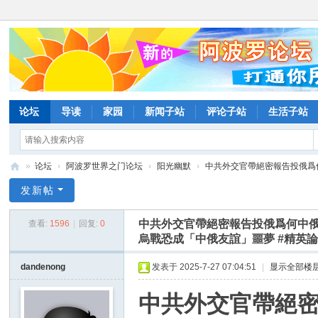
论坛
导读
家园
新闻子站
评论子站
生活子站
»
论坛
›
阿波罗世界之门论坛
›
阳光幽默
›
中共外交官帶絕密報告投俄爲何
阿
发新帖
波
中共外交官帶絕密報告投俄爲何中
查看:
1596
|
回复:
0
罗
烏戰恐成「中俄友誼」噩夢 #精英
网
dandenong
发表于 2025-7-27 07:04:51
|
显示全部楼
论
坛
中共外交官帶絕