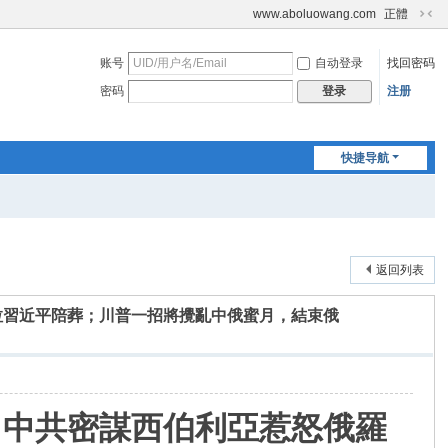
www.aboluowang.com
正體
切
换
账号
自动登录
找回密码
到
窄
密码
注册
登录
版
快捷导航
返回列表
拉習近平陪葬；川普一招將攪亂中俄蜜月，結束俄
？中共密謀西伯利亞惹怒俄羅