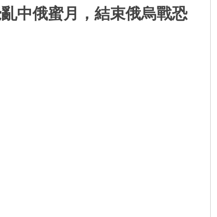
攪亂中俄蜜月，結束俄烏戰恐