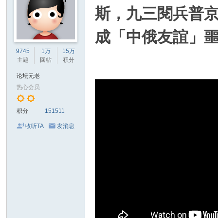
斯，九三閱兵普
成「中俄友誼」噩
9745
1万
15万
主题
回帖
积分
论坛元老
热心会员
积分
151511
收听TA
发消息