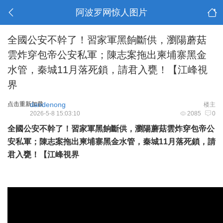
阿波罗网惊人图片
全國公安不幹了！習家軍黑餉斷供，瀏陽蘑菇
雲炸穿包帝公安私軍；陳志案拖出柬埔寨黑金
水管，秦城11月落死鎖，請君入甕！【江峰視
界
点击重新加载
dandenong
楼主
2026-5-8 15:03:10
2085
0
全國公安不幹了！習家軍黑餉斷供，瀏陽蘑菇雲炸穿包帝公
安私軍；陳志案拖出柬埔寨黑金水管，秦城11月落死鎖，請
君入甕！【江峰視界