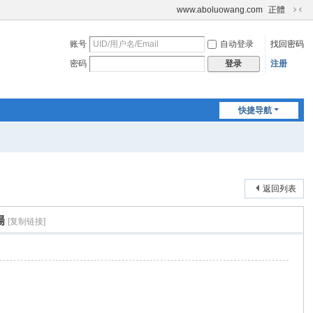
www.aboluowang.com
正體
切
换
账号
自动登录
找回密码
到
窄
密码
注册
登录
版
快捷导航
返回列表
陽
[复制链接]