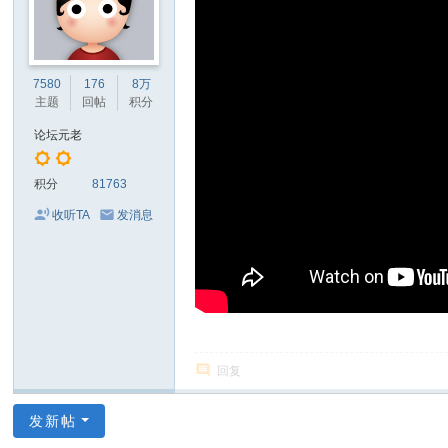
7580
176
8万
主题
回帖
积分
论坛元老
积分
81763
收听TA
发消息
回复
发新帖