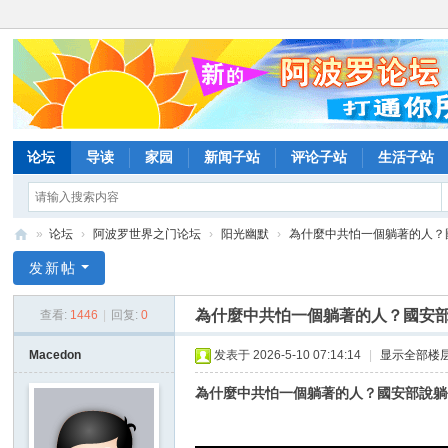
论坛
导读
家园
新闻子站
评论子站
生活子站
»
论坛
›
阿波罗世界之门论坛
›
阳光幽默
›
為什麼中共怕一個躺著的人？國
阿
发新帖
波
為什麼中共怕一個躺著的人？國安部
查看:
1446
|
回复:
0
罗
网
Macedon
发表于 2026-5-10 07:14:14
|
显示全部楼
论
為什麼中共怕一個躺著的人？國安部說躺
坛