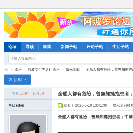
论坛
导读
家园
新闻子站
评论子站
生活子站
»
论坛
›
阿波罗世界之门论坛
›
阳光幽默
›
全船人都有危險，曾無知擁抱患
阿
发新帖
波
全船人都有危險，曾無知擁抱患者；
查看:
1497
|
回复:
0
罗
网
Macedon
发表于 2026-5-10 13:41:30
|
显示全部楼
论
全船人都有危險，曾無知擁抱患者；中國
坛