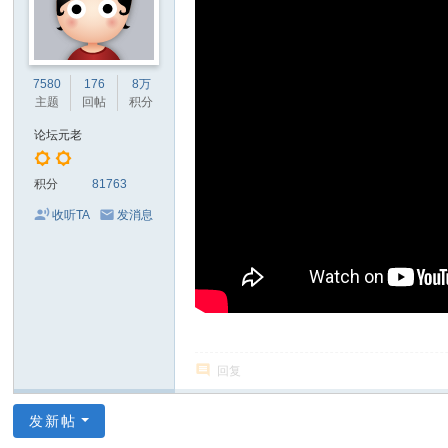
7580
176
8万
主题
回帖
积分
论坛元老
积分
81763
收听TA
发消息
回复
发新帖