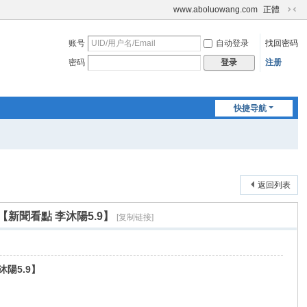
www.aboluowang.com
正體
切
换
账号
自动登录
找回密码
到
窄
密码
注册
登录
版
快捷导航
返回列表
聞看點 李沐陽5.9】
[复制链接]
陽5.9】