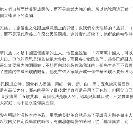
把人們自然而然凝聚成民族，而不是靠武力強迫的​。所以他說用這五種
這個大棒底下的產物。
族」，更偏重文化跟血緣意義上的群體，跟我們今天理解的「族群」（ethn
，而不是現代意義上什麼公民跟國籍。這其實也反映了，他所處的轉型時
華民族，才是中國這個國家的主人。他甚至說過：「四萬萬中國人，可以
人口。但他的意思是漢族佔絕大多數，而且各少數民族們，很多已經融入
是出於要極力強調團結，不想再內部分裂你滿我漢的。孫先生甚至不喜歡
了整體的中國民族的觀念。他更主張大家融合成一個中華民族不要分彼此
2年民國成立時，國會有人提議，用紅、黃、藍、白、黑，五色旗來當國旗
還有高低之分，哪來的平等？最後北洋政府還是用了五色旗，但國父自己
候，直接痛罵「五族共和」這個說法是騙人的，認為與其喊口號，不如實際
大家庭，而不是永遠強調五個。
帶有明顯的漢族本位色彩。畢竟他發動革命就是為了要讓漢人翻身做主人
以說國父在定義民族的時候，有個思想轉變的過程：從「驅除異族」到「