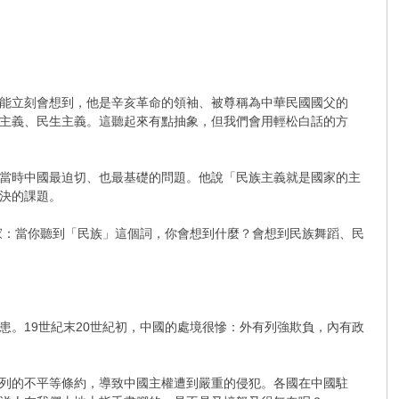
能立刻會想到，他是辛亥革命的領袖、被尊稱為中華民國國父的
主義、民生主義。這聽起來有點抽象，但我們會用輕松白話的方
當時中國最迫切、也最基礎的問題。他說「民族主義就是國家的主
解決的課題。
問大家：當你聽到「民族」這個詞，你會想到什麼？會想到民族舞蹈、民
。19世紀末20世紀初，中國的處境很慘：外有列強欺負，內有政
列的不平等條約，導致中國主權遭到嚴重的侵犯。各國在中國駐