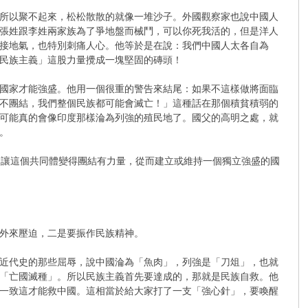
所以聚不起來，松松散散的就像一堆沙子​。外國觀察家也說中國人
，張姓跟李姓兩家族為了爭地盤而械鬥，可以你死我活的，但是洋人
別接地氣，也特別刺痛人心。他等於是在說：我們中國人太各自為
民族主義」這股力量攪成一塊堅固的磚頭！
國家才能強盛。他用一個很重的警告來結尾：如果不這樣做將面臨
再不團結，我們整個民族都可能會滅亡！」這種話在那個積貧積弱的
可能真的會像印度那樣淪為列強的殖民地了。國父的高明之處，就
。
是讓這個共同體變得團結有力量，從而建立或維持一個獨立強盛的國
外來壓迫，二是要振作民族精神。
近代史的那些屈辱，說中國淪為「魚肉」，列強是「刀俎」，也就
會「亡國滅種」。所以民族主義首先要達成的，那就是民族自救。他
結一致這才能救中國。這相當於給大家打了一支「強心針」，要喚醒