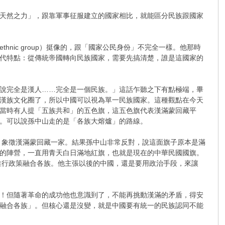
「天然之力」，跟靠軍事征服建立的國家相比，就能區分民族跟國家
ic group）挺像的，跟「國家公民身份」不完全一樣。他那時
代特點：從傳統帝國轉向民族國家，需要先搞清楚，誰是這國家的
說完全是漢人……完全是一個民族。」這話乍聽之下有點極端，畢
漢族文化圈了，所以中國可以視為單一民族國家。這種觀點在今天
當時有人提「五族共和」的五色旗，這五色旗代表漢滿蒙回藏平
。可以說孫中山走的是「各族大熔爐」的路線。
，象徵漢滿蒙回藏一家。結果孫中山非常反對，說這面旗子原本是滿
的陣營，一直用青天白日滿地紅旗，也就是現在的中華民國國旗。
推行政策融合各族。他主張以後的中國，還是要用政治手段，來讓
！但隨著革命的成功他也意識到了，不能再挑動漢滿的矛盾，得安
融合各族」。但核心還是沒變，就是中國要有統一的民族認同不能