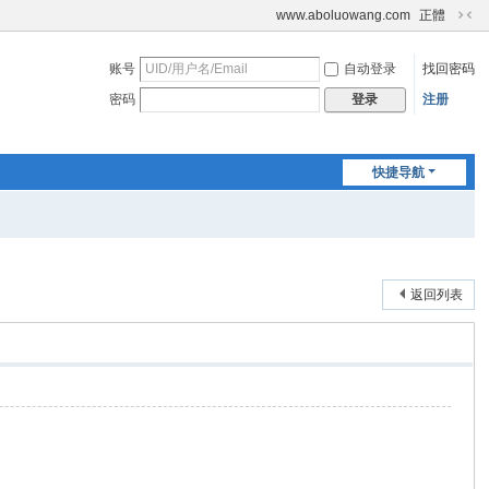
www.aboluowang.com
正體
切
换
账号
自动登录
找回密码
到
窄
密码
注册
登录
版
快捷导航
返回列表