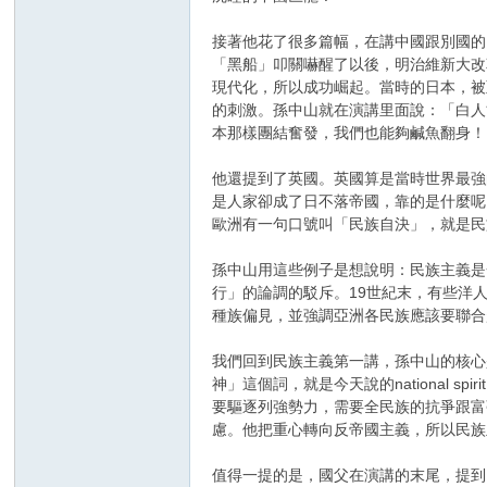
接著他花了很多篇幅，在講中國跟別國的
「黑船」叩關嚇醒了以後，明治維新大改
現代化，所以成功崛起。當時的日本，被
的刺激。孫中山就在演講里面說：「白人
本那樣團結奮發，我們也能夠鹹魚翻身！
他還提到了英國。英國算是當時世界最強
是人家卻成了日不落帝國，靠的是什麼呢
歐洲有一句口號叫「民族自決」，就是民
孫中山用這些例子是想說明：民族主義是
行」的論調的駁斥。19世紀末，有些洋
種族偏見，並強調亞洲各民族應該要聯合
我們回到民族主義第一講，孫中山的核心
神」這個詞，就是今天說的national sp
要驅逐列強勢力，需要全民族的抗爭跟富
慮。他把重心轉向反帝國主義，所以民族
值得一提的是，國父在演講的末尾，提到