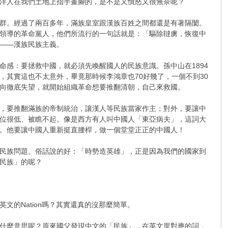
洋人在我們土地上指手畫腳的，是不是又憤怒又很無奈呢？
群。經過了兩百多年，滿族皇室跟漢族百姓之間都還是有著隔閡。
領導的革命黨人，他們所流行的一句話就是：「驅除韃虜，恢復中
——漢族民族主義。
感：要拯救中國，就必須先喚醒國人的民族意識。孫中山在1894
其實這也不太意外，畢竟那時候李鴻章也70好幾了，一個不到30
向徹底失望，就開始組織革命想要推翻清朝，自己來救國。
，要推翻滿族的帝制統治，讓漢人等民族當家作主；對外，要讓中
位很低、被瞧不起。像是西方有人叫中國人「東亞病夫」，這詞大
。他要讓中國人重新挺直腰桿，做一個堂堂正正的中國人！
民族問題。俗話說的好：「時勢造英雄」，正是因為我們的國家到
民族」的呢？
的Nation嗎？其實還真的沒那麼簡單。
什麼意思呢？原來國父發現中文的「民族」，在英文里對應的詞，