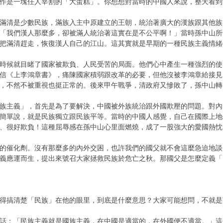
作是一塊任人宰割的「大蛋糕」。你想想對當時的中國人來說，整天看到
滿清是少數民族，滿族入主中原建立的王朝，統治著廣大的漢族跟其他族
「我們漢人那麼多，卻被滿人統治著這實在是不公平啊！」當時孫中山所
把滿清趕走，恢復漢人自己的江山。這其實就是早期的一種民族主義情緒
時候就目睹了國家被欺負、人民受苦的局面。他們心中產生一種強烈的使命
信《上李鴻章書》，痛陳國家積弱跟改革的必要，但他沒被李鴻章給接見，
，不然不被重視也挺正常的。後來甲午戰爭，清政府又慘敗了，孫中山轉
族主義」，首先是為了要解決，中國被外族統治跟外國欺壓的問題。對內
簡單說，就是民族獨立跟民族平等。當時的中國人感覺，自己在國際上地
、很好欺負！這種屈辱感在孫中山心里面燃燒，成了一股強大的愛國熱忱
的催化劑。沒有那麼多的內外交困，也許我們的國父就不會這麼急迫地談
義應運而生，提出來號召大家拯救民族於危亡之秋。那國父是怎麼定義「
得搞清楚「民族」在他的眼里，到底是什麼意思？大家可能想問，不就是英文
話：「民族主義就是國族主義，在中國是適當的，在外國便不適當。」這