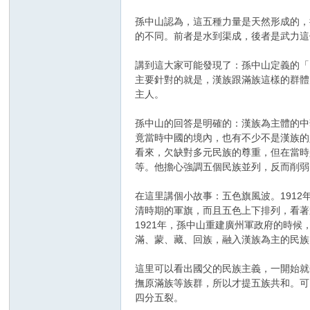
孫中山認為，這五種力量是天然形成的，
的不同​。前者是水到渠成，後者是武力
講到這大家可能發現了：孫中山定義的「民
主要針對的就是，漢族跟滿族這樣的群體
主人。
孫中山的回答是明確的：漢族為主體的中
竟當時中國的境內，也有不少不是漢族的
看來，欠缺對多元民族的尊重，但在當時
等。他擔心強調五個民族並列，反而削弱
在這里講個小故事：五色旗風波。191
清時期的軍旗，而且五色上下排列，看著
1921年，孫中山重建廣州軍政府的時
滿、蒙、藏、回族，融入漢族為主的民族
這里可以看出國父的民族主義，一開始就
撫原滿族等族群，所以才提五族共和。可
四分五裂。