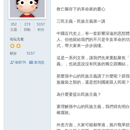
救亡圖存下的革命家的憂心
三民主義－民族主義第一講
352
273
5157
主题
回帖
积分
中國近代史上，有一套影響深遠的思想體
论坛元老
人。但他留給我們的不只是辛亥革命的功
式，帶大家來一步步搞懂。
积分
5157
這是一系列文章，讓我們先來重點聚焦「
收听TA
发消息
義」​，也就是說沒有民族的獨立跟團結
那麼孫中山的民族主義講了什麼呢？跟我們
族服裝之類的，還是想到國家跟人民呢？
為什麼要提出民族主義？
要理解孫中山的民族主義，我們得先明白
權腐敗。
外患方面，大家可能都學過，鴉片戰爭賠