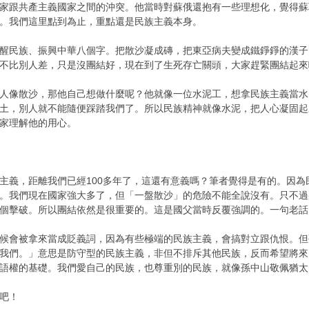
家跟共產主義國家之間的沖突。他當時對蘇俄還抱有一些理想化，覺得蘇
。我們這里點到為止，重點還是民族主義本身。
醒民族、振興中華八個字。把散沙凝成磚，把東亞病夫變成鐵錚錚的漢子
不比別人差，只是沒團結好，現在到了生死存亡關頭，大家趕緊團結起來
人像散沙，那他自己想做什麼呢？他就像一位水泥工，想拿民族主義當水
土，別人就不能隨便踩踏我們了。所以民族精神就像水泥，把人心凝固起
家理解他的用心。
主義，距離我們已經100多年了，這還有意義嗎？筆者覺得是有的。因
。我們現在國家強大多了，但「一盤散沙」的危險不能全說沒有。只不過
個擊破。所以團結依然是很重要的。這是國父當時反覆強調的。一句老話
候會被拿來當成貶義詞，因為有些極端的民族主義，會搞對立跟仇恨。但
我們。」意思是防守型的民族主義，非但不排斥其他民族，反而希望將來
語權的基礎。我們愛自己的民族，也尊重別的民族，就像孫中山敬佩猶太
吧！