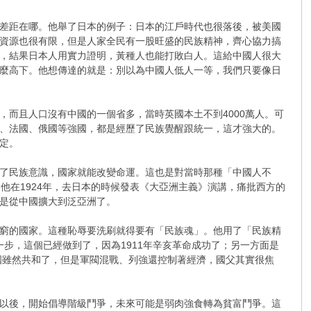
差距在哪。他舉了日本的例子：日本的江戶時代也很落後，被美國
、資源也很有限，但是人家全民有一股旺盛的民族精神，齊心協力搞
，結果日本人用實力證明，黃種人也能打敗白人。這給中國人很大
麼高下​。他想傳達的就是：別以為中國人低人一等，我們只要像日
而且人口沒有中國的一個省多，當時英國本土不到4000萬人​。可
、法國、俄國等強國，都是經歷了民族覺醒跟統一，這才強大的。
定。
了民族意識，國家就能改變命運。這也是對當時那種「中國人不
他在1924年，去日本的時候發表《大亞洲主義》演講，痛批西方的
是從中國擴大到泛亞洲了。
窮的國家​。這種恥辱要洗刷就得要有「民族魂」。他用了「民族精
推翻滿清是第一步，這個已經做到了，因為1911年辛亥革命成功了；另一方面是
國雖然共和了，但是軍閥混戰、列強還控制著經濟，國父其實很焦
以後，開始倡導階級鬥爭，未來可能是弱肉強食轉為貧富鬥爭​。這