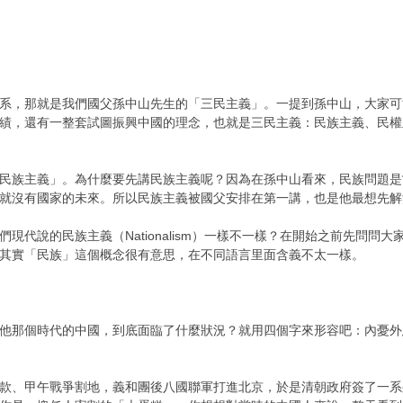
系，那就是我們國父孫中山先生的「三民主義」。一提到孫中山，大家可
績，還有一整套試圖振興中國的理念，也就是三民主義：民族主義、民權
民族主義」。為什麼要先講民族主義呢？因為在孫中山看來，民族問題是
，就沒有國家的未來。所以民族主義被國父安排在第一講，也是他最想先
現代說的民族主義（Nationalism）一樣不一樣？在開始之前先問
其實「民族」這個概念很有意思，在不同語言里面含義不太一樣。
他那個時代的中國，到底面臨了什麼狀況？就用四個字來形容吧：內憂外患
款、甲午戰爭割地，義和團後八國聯軍打進北京，於是清朝政府簽了一系