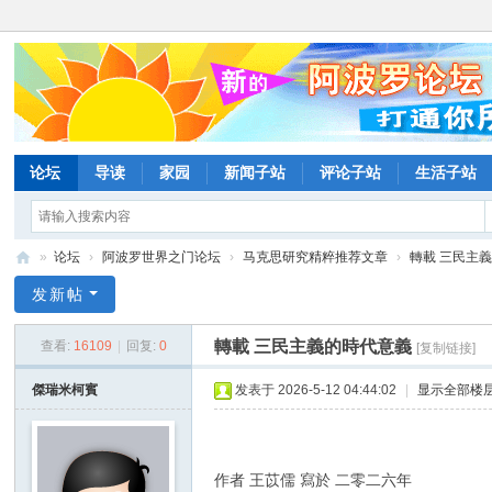
论坛
导读
家园
新闻子站
评论子站
生活子站
»
论坛
›
阿波罗世界之门论坛
›
马克思研究精粹推荐文章
›
轉載 三民主
阿
发新帖
波
轉載 三民主義的時代意義
查看:
16109
|
回复:
0
[复制链接]
罗
网
傑瑞米柯賓
发表于 2026-5-12 04:44:02
|
显示全部楼
论
坛
作者 王苡儒 寫於 二零二六年