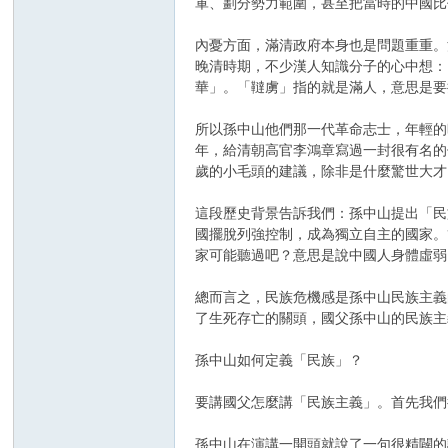
軍、劃分勢力範圍，甚至把當時的中國比
內憂方面，滿清政府本身也是問題重重。
晚清時期，不少漢人知識分子的心中想：
華」。「韃虜」指的就是滿人，意思是要
所以孫中山他們那一代革命志士，年輕的
年，給清朝高官李鴻章寫過一封很有名的
歲的小毛頭的建議，除非是什麼驚世大才
這段歷史背景告訴我們：孫中山提出「民
國擺脫列強控制，成為獨立自主的國家。
家可能聽過吧？意思是說中國人身體虛弱
總而言之，民族危機感是孫中山民族主義
了生死存亡的關頭，國父孫中山的民族主
孫中山如何定義「民族」？
要講國父怎麼講「民族主義」。首先我們
孫中山在演講一開頭就說了一句很精闢的