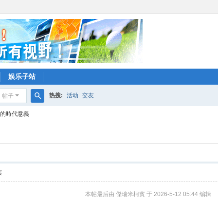
娱乐子站
热搜:
活动
交友
帖子
搜
義的時代意義
索
层
本帖最后由 傑瑞米柯賓 于 2026-5-12 05:44 编辑