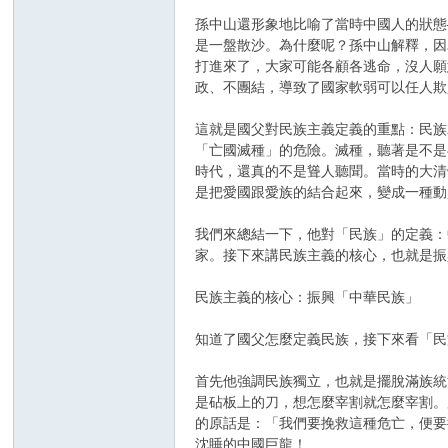
孫中山還形象地比喻了當時中國人的狀態
是一盤散沙。為什麼呢？孫中山解釋，因
打進來了，大家可能各顧各逃命，沒人願
政、不團結，導致了國家軟弱可以任人欺
這就是國父對民族主義定義的重點：民族
「亡國滅種」的危險​。滅種，聽著是不
時代，還真的不是聳人聽聞。當時的大清
是把愛國跟愛族的結合起來，變成一種動
我們來總結一下，他對「民族」的定義：
家。接下來講民族主義的核心，也就是振
民族主義的核心：振興「中華民族」
知道了國父怎麼定義民族，接下來看「民
首先他強調民族獨立，也就是擺脫滿族統
是砧板上的刀，想怎麼宰割就怎麼宰割​
的原話是：「我們要挽救這種危亡，便要
沈睡的中國巨龍！