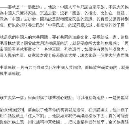
——那就是「一盤散沙」。他說：中國人平常只認自家宗族，不認大民族
為中國人只懂得家族、宗族之愛，沒有「國族」的概念​。比如在一個縣
意為「中國」去拼命，因為缺乏那種國家民族的意識​。其實國父講得特
負。所以必須培養全民對「中華民族」的認同跟忠誠，把松散的沙子用「
就是我們中國人的大共同體，要有共同的血緣文化，要團結成一家，這樣
是毛骨悚然呢？國父故意用這種嚴厲的詞，就是要喚醒大家的危機感：「
帝國眼看著就要散架了，各地軍閥、列強環伺，如果沒有民族的凝聚力，
員人民的力量。從家族之愛升級為民族大愛，讓大家為一個更大的家而戰
中華民族 = 具有共同血緣文化的中國人共同體。而民族主義要做的，就
興中華民族。
族主義第一講」里面都講了哪些核心觀點。可以概括為兩點：一是要驅除
治跟列強控制。前面說了他革命的初衷就是這個。在演講里面，他回顧了
。用白話說就是「任人宰割」。他說如果我們再繼續松散下去，真的可能
提倡民族主義，用民族精神來救國」​。把民族精神提升起來，全民族團