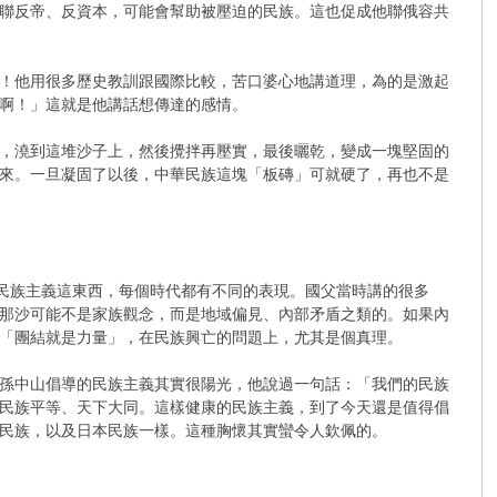
聯反帝、反資本，可能會幫助被壓迫的民族。這也促成他聯俄容共
！他用很多歷史教訓跟國際比較，苦口婆心地講道理，為的是激起
啊！」這就是他講話想傳達的感情。
，澆到這堆沙子上，然後攪拌再壓實，最後曬乾，變成一塊堅固的
來。一旦凝固了以後，中華民族這塊「板磚」可就硬了，再也不是
為民族主義這東西，每個時代都有不同的表現。國父當時講的很多
那沙可能不是家族觀念，而是地域偏見、內部矛盾之類的。如果內
「團結就是力量」，在民族興亡的問題上，尤其是個真理。
孫中山倡導的民族主義其實很陽光，他說過一句話：「我們的民族
民族平等、天下大同。這樣健康的民族主義，到了今天還是值得倡
民族，以及日本民族一樣​。這種胸懷其實蠻令人欽佩的。