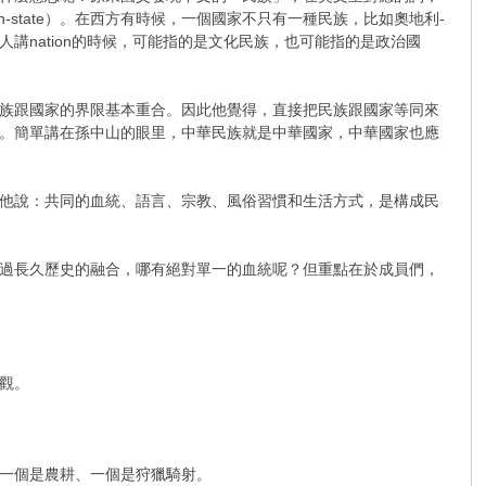
tion-state）​。在西方有時候，一個國家不只有一種民族，比如奧地利-
nation的時候，可能指的是文化民族，也可能指的是政治國
族跟國家的界限基本重合​。因此他覺得，直接把民族跟國家等同來
。簡單講在孫中山的眼里，中華民族就是中華國家，中華國家也應
他說：共同的血統、語言、宗教、風俗習慣和生活方式，是構成民
過長久歷史的融合，哪有絕對單一的血統呢？但重點在於成員們，
觀。
一個是農耕、一個是狩獵騎射。