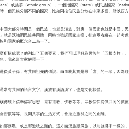
ce）或族群（ethnic group），一個指國家（state）或民族國家（na
時一個民族分屬不同的國家，比如阿拉伯民族分散在中東多國。所以西方人講
中國大部分時間是一個民族，也就是漢族，對應一個國家也就是中國，民
」就是既強調民族共同體，同時也強調國家主權，把這兩者綁在一起考慮
族和國家的概念合二為一了。
麼所構成呢？他列出了五個要素，我們可以理解為民族的「五根支柱」。
別急，我來幫大家解釋一下：
是炎黃子孫，有共同祖先的傳說。而血統其實是最「虛」的一項，因為經
通常有共同的語言文字。漢族有漢語漢字，也是文化載體。
族傳統上信奉儒家思想，還有道教、佛教等等。宗教信仰提供共同的價值
食習慣等等。長期共享的生活方式，會拉近族群之間的距離。
如都務農、或是都遊牧之類的。這方面漢族跟滿族，以前就挺不一樣的，