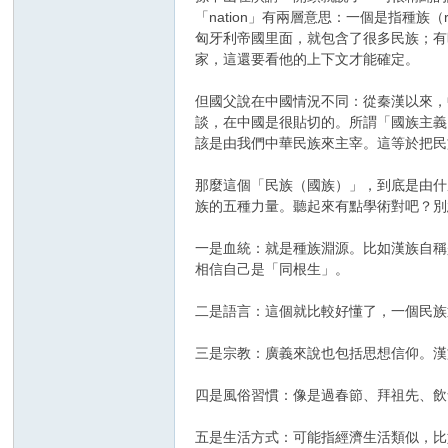
「nation」有兩層意思：一個是指種族（ra
匈牙利帝國里面，就包含了很多民族；有
家，這還要看他的上下文才能確定。
但國父說在中國情況不同：從秦漢以來，
談，在中國是很貼切的。所謂「國族主義
該是由我們中華民族來主宰。這等於把民
那麼這個「民族（國族）」，到底是由什
族的五種力量​。聽起來有點學術對吧？
一是血統：就是種族淵源。比如漢族自稱
相信自己是「同根生」。
二是語言：這個就比較好懂了，一個民族
三是宗教：廣義來說也包括思想信仰。漢
四是風俗習慣：像是過春節、拜祖先、飲
五是生活方式：可能指經濟生活類似，比