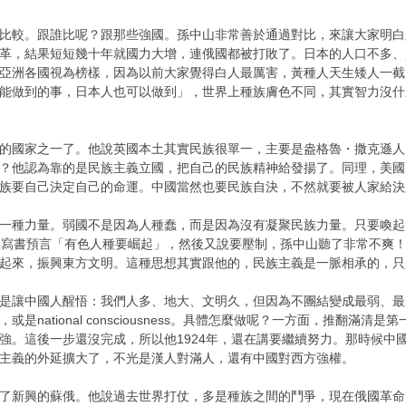
比較。跟誰比呢？跟那些強國。孫中山非常善於通過對比，來讓大家明白
革，結果短短幾十年就國力大增，連俄國都被打敗了​。日本的人口不多
亞洲各國視為榜樣，因為以前大家覺得白人最厲害，黃種人天生矮人一截
能做到的事，日本人也可以做到」，世界上種族膚色不同，其實智力沒什
的國家之一了。他說英國本土其實民族很單一，主要是盎格魯・撒克遜人，
？他認為靠的是民族主義立國，把自己的民族精神給發揚了。同理，美國
族要自己決定自己的命運。中國當然也要民族自決，不然就要被人家給決
一種力量。弱國不是因為人種蠢，而是因為沒有凝聚民族力量。只要喚起
人寫書預言「有色人種要崛起」，然後又說要壓制，孫中山聽了非常不爽！
起來，振興東方文明。這種思想其實跟他的，民族主義是一脈相承的，只
是讓中國人醒悟：我們人多、地大、文明久，但因為不團結變成最弱、最
irit，或是national consciousness。具體怎麼做呢？一方面，
強。這後一步還沒完成，所以他1924年，還在講要繼續努力。那時候中
主義的外延擴大了，不光是漢人對滿人，還有中國對西方強權。
了新興的蘇俄。他說過去世界打仗，多是種族之間的鬥爭，現在俄國革命