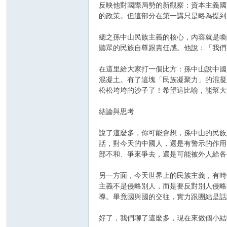
反映他對國際局勢的新觀察：資本主義國
的政策。但這部分在第一講只是略為提到
總之孫中山民族主義的核心，內容就是喚
聽眾的民族自尊跟責任感。他說：「我們
在這里給大家打一個比方：孫中山說中國
混凝土。有了這塊「民族凝聚力」的混凝
松松垮垮的沙子了！希望這比喻，能幫大
結論與思考
說了這麼多，你可能會想，孫中山的民族
話，對今天的中國人，還是有警示的作用
部不和、爭來爭去，還是可能被外人給各
另一方面，今天世界上的民族主義，有時
主義不是侵略別人，而是要反對別人侵略
導。畢竟國與國的交往，實力跟團結是話
好了，我們聊了這麼多，現在來做個小結