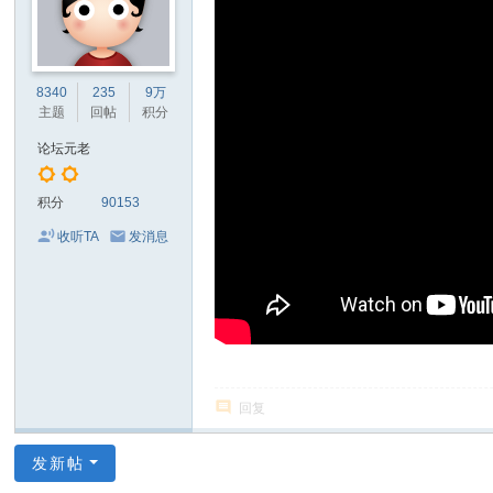
8340
235
9万
主题
回帖
积分
论坛元老
积分
90153
收听TA
发消息
回复
发新帖