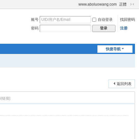
www.aboluowang.com
正體
切
换
账号
自动登录
找回密码
到
窄
密码
注册
登录
版
快捷导航
返回列表
制链接]