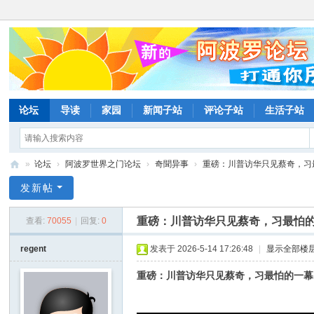
论坛
导读
家园
新闻子站
评论子站
生活子站
»
论坛
›
阿波罗世界之门论坛
›
奇聞异事
›
重磅：川普访华只见蔡奇，习最
阿
发新帖
波
重磅：川普访华只见蔡奇，习最怕的
查看:
70055
|
回复:
0
罗
网
regent
发表于 2026-5-14 17:26:48
|
显示全部楼
论
重磅：川普访华只见蔡奇，习最怕的一幕
坛