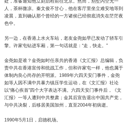
处，准备通知他立刻启程前往北京。然而，别墅内空无一
人，茶杯微凉。秦文俊不甘心，他在客厅里坐立难安地等到
凌晨，直到确认那个曾经的一方诸侯已经彻底消失在茫茫夜
色中。
另一边，在香港上水火车站，老友金尧如早已发动了轿车引
擎。许家屯钻进车厢，第一句话就是：“走，快走。”
金尧如是谁？金尧如时任亲共的香港《文汇报》总编辑，负
责中共在香港宣传和统战工作，但和许家屯一样，他也属于
体制内良心尚存的开明派。1989年六四天安门事件，金尧
如等人因不满中共暴力镇压学生运动，在《文汇报》社论
以“痛心疾首”四个大字表达不满。六四天安门事件后，《文
汇报》一等人遭到中共整肃；金其后宣告退出中国共产党，
与中共决裂，后移居美国加州，直至2004年初病逝。
1990年5月1日，启德机场。