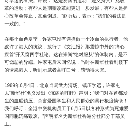
对学运的看法。许说：“这是爱国的运动，是支持共产党改
革的运动；有些人是期望改革能更进一步发展，有些人是担
心改革会停止，甚至倒退。”赵听后，表示：“我们的看法是
一致的。”
在那个血色夏季，许家屯没有选择做一个冷血的执行者。他
默许了港人的抗议，放行了《文汇报》那震惊中外的“痛心
疾首”开天窗四字社论。这在崇尚“绝对服从”的体制内，是不
可饶恕的异端。许家屯后来回忆说，当时在新华社看到楼下
的请愿港人，听到示威者高呼口号，感动得大哭。
1989年6月4日，北京当局武力清场、镇压学运，许家屯
以“新华社”名义发出《沉痛的呼吁》声明：“我们对在首都发
生的血腥镇压、杀害爱国学生和人民群众的暴行极度愤慨！
我们呼吁：全港中资机构员工于6月5日以各种形式为死难爱
国同胞沉痛致哀。”声明署名为新华社香港分社部分干部员
工。