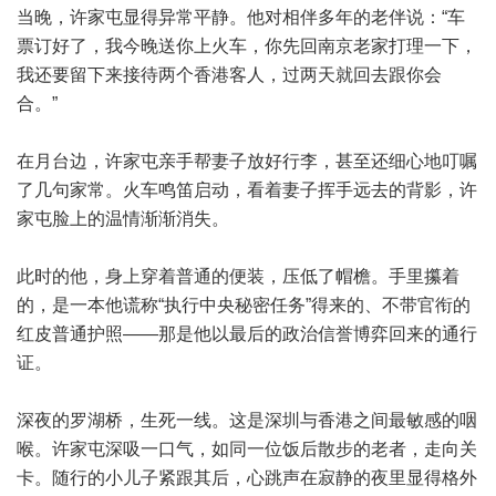
当晚，许家屯显得异常平静。他对相伴多年的老伴说：“车
票订好了，我今晚送你上火车，你先回南京老家打理一下，
我还要留下来接待两个香港客人，过两天就回去跟你会
合。”
在月台边，许家屯亲手帮妻子放好行李，甚至还细心地叮嘱
了几句家常。火车鸣笛启动，看着妻子挥手远去的背影，许
家屯脸上的温情渐渐消失。
此时的他，身上穿着普通的便装，压低了帽檐。手里攥着
的，是一本他谎称“执行中央秘密任务”得来的、不带官衔的
红皮普通护照——那是他以最后的政治信誉博弈回来的通行
证。
深夜的罗湖桥，生死一线。这是深圳与香港之间最敏感的咽
喉。许家屯深吸一口气，如同一位饭后散步的老者，走向关
卡。随行的小儿子紧跟其后，心跳声在寂静的夜里显得格外