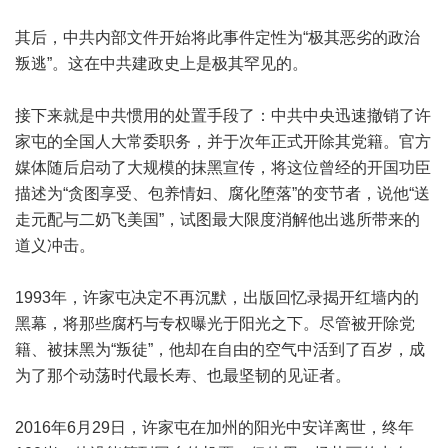
其后，中共内部文件开始将此事件定性为“极其恶劣的政治
叛逃”。这在中共建政史上是极其罕见的。
接下来就是中共惯用的处置手段了：中共中央迅速撤销了许
家屯的全国人大常委职务，并于次年正式开除其党籍。官方
媒体随后启动了大规模的抹黑宣传，将这位曾经的开国功臣
描述为“贪图享受、包养情妇、腐化堕落”的变节者，说他“送
走元配与二奶飞美国”，试图最大限度消解他出逃所带来的
道义冲击。
1993年，许家屯决定不再沉默，出版回忆录揭开红墙内的
黑幕，将那些腐朽与专权曝光于阳光之下。尽管被开除党
籍、被抹黑为“叛徒”，他却在自由的空气中活到了百岁，成
为了那个动荡时代最长寿、也最坚韧的见证者。
2016年6月29日，许家屯在加州的阳光中安详离世，终年