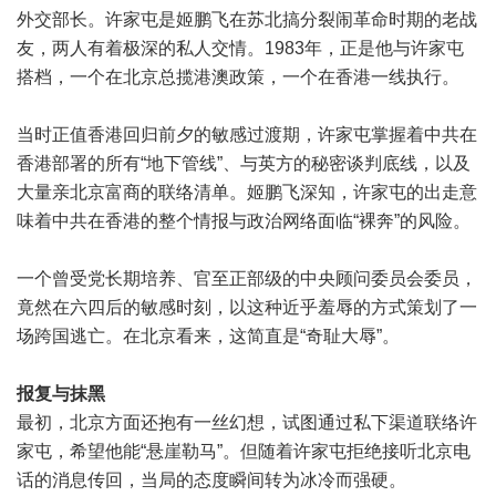
外交部长。许家屯是姬鹏飞在苏北搞分裂闹革命时期的老战
友，两人有着极深的私人交情。1983年，正是他与许家屯
搭档，一个在北京总揽港澳政策，一个在香港一线执行。
当时正值香港回归前夕的敏感过渡期，许家屯掌握着中共在
香港部署的所有“地下管线”、与英方的秘密谈判底线，以及
大量亲北京富商的联络清单。姬鹏飞深知，许家屯的出走意
味着中共在香港的整个情报与政治网络面临“裸奔”的风险。
一个曾受党长期培养、官至正部级的中央顾问委员会委员，
竟然在六四后的敏感时刻，以这种近乎羞辱的方式策划了一
场跨国逃亡。在北京看来，这简直是“奇耻大辱”。
报复与抹黑
最初，北京方面还抱有一丝幻想，试图通过私下渠道联络许
家屯，希望他能“悬崖勒马”。但随着许家屯拒绝接听北京电
话的消息传回，当局的态度瞬间转为冰冷而强硬。