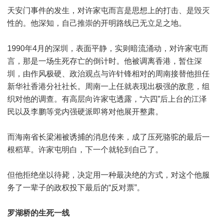
天安门事件的发生，对许家屯而言是思想上的打击、是毁灭
性的。他深知，自己推崇的开明路线已无立足之地。
1990年4月的深圳，表面平静，实则暗流涌动，对许家屯而
言，那是一场生死存亡的倒计时。他被调离香港，暂住深
圳，由作风极硬、政治观点与许针锋相对的周南接替他担任
新华社香港分社社长。周南一上任就表现出极强的敌意，组
织对他的调查。有高层向许家屯透露，“六四”后上台的江泽
民以及李鹏等党内强硬派即将对他展开整肃。
而海南省长梁湘被诱捕的消息传来，成了压死骆驼的最后一
根稻草。许家屯明白，下一个就轮到自己了。
但他拒绝坐以待毙，决定用一种最决绝的方式，对这个他服
务了一辈子的政权投下最后的“反对票”。
罗湖桥的生死一线