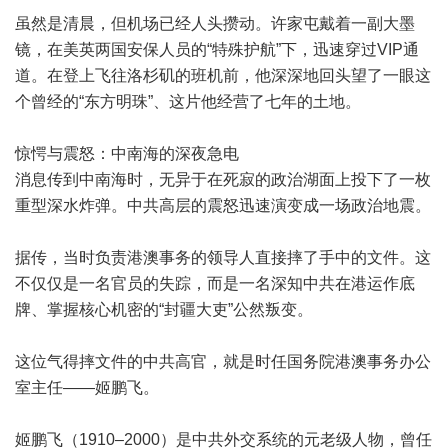
虽然是清晨，但机场已经人头攒动。许家屯戴着一副大墨
镜，在美英两国安保人员的“特殊护航”下，迅速穿过VIP通
道。在登上飞往洛杉矶的班机前，他深深地回头望了一眼这
个曾经的“东方明珠”、这片他经营了七年的土地。
惊愕与震怒：中南海的深夜急电
消息传到中南海时，无异于在死寂的政治湖面上投下了一枚
重型深水炸弹。中共高层的震怒迅速演变成一场政治地震。
据传，当时负责港澳事务的领导人直接摔了手中的文件。这
不仅仅是一名官员的失踪，而是一名深知中共在港运作底
牌、掌握核心机密的“封疆大吏”公然叛变。
这位气得摔文件的中共高官，就是时任国务院港澳事务办公
室主任——姬鹏飞。
姬鹏飞（1910–2000）是中共外交系统的元老级人物，曾任