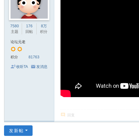
7580
176
8万
主题
回帖
积分
论坛元老
积分
81763
收听TA
发消息
回复
发新帖