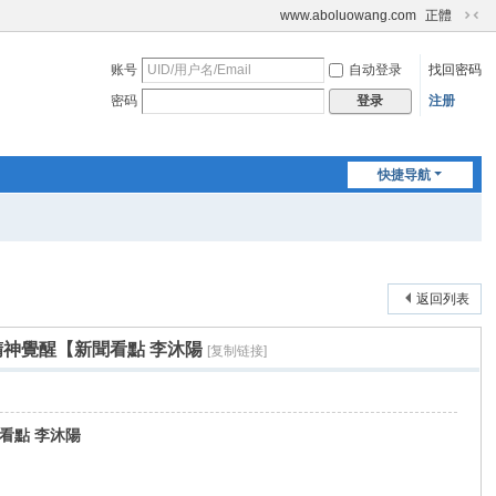
www.aboluowang.com
正體
切
换
账号
自动登录
找回密码
到
窄
密码
注册
登录
版
快捷导航
返回列表
神覺醒【新聞看點 李沐陽
[复制链接]
看點 李沐陽