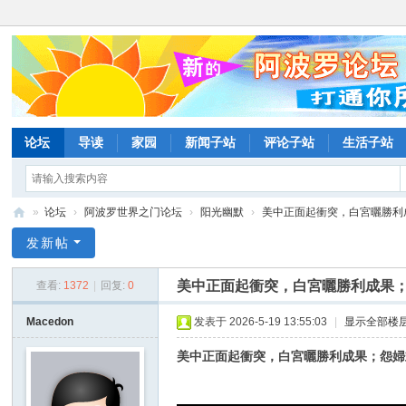
论坛
导读
家园
新闻子站
评论子站
生活子站
»
论坛
›
阿波罗世界之门论坛
›
阳光幽默
›
美中正面起衝突，白宮曬勝利成
阿
发新帖
波
美中正面起衝突，白宮曬勝利成果
查看:
1372
|
回复:
0
罗
网
Macedon
发表于 2026-5-19 13:55:03
|
显示全部楼
论
美中正面起衝突，白宮曬勝利成果；怨婦
坛