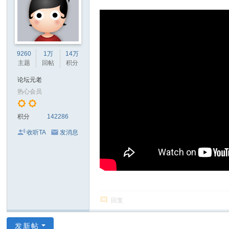
9260
1万
14万
主题
回帖
积分
论坛元老
热心会员
积分
142286
收听TA
发消息
回复
发新帖