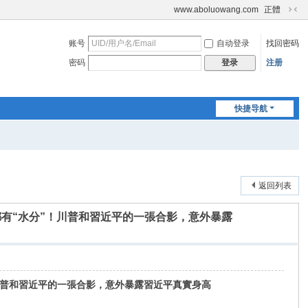
www.aboluowang.com
正體
切
换
账号
自动登录
找回密码
到
窄
密码
注册
登录
版
快捷导航
返回列表
都有“水分”！川普和習近平的一張合影，意外暴露
川普和習近平的一張合影，意外暴露習近平真實身高