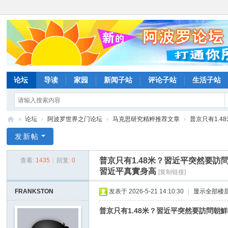
论坛
导读
家园
新闻子站
评论子站
生活子站
»
论坛
›
阿波罗世界之门论坛
›
马克思研究精粹推荐文章
›
普京只有1.4
阿
发新帖
波
普京只有1.48米？習近平突然要
查看:
1435
|
回复:
0
罗
習近平真實身高
[复制链接]
网
FRANKSTON
发表于 2026-5-21 14:10:30
|
显示全部楼
论
坛
普京只有1.48米？習近平突然要訪問