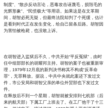
制度”、“散步反动言论，恶毒攻击诬蔑毛，损毁毛的
光辉形象”、“民愤极大”等用语。如果这是在文革期
间，胡智必死无疑，但最终法院却判了个死缓，估计
是看到时代正在发生变化，给自己留条后路。胡智因
为害怕被枪毙，也没敢上诉。
在胡智进入监狱后不久，中共开始“平反冤狱”，由时
任中组部部长的胡耀邦主持。胡智的案子也被重新审
理，1979年12月底的新判决书称其不构成“反革命
罪”，无罪释放。据说，中共中央就此案还下发过文
件，市公安局和胡智父亲的单位外贸部也下发过文
件。
在释放后不到一个星期，胡智就被安排到七机部（后
来的航天部）下属工厂上班去了。在工厂他干了十三