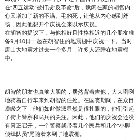
在“四五运动”被打成“反革命”后，赋闲在家的胡智内
心又增加了新的不满。毛的死，让他从内心感到舒
畅，因此他想开个庆祝会来以示庆祝。
在胡智的提议下，与他相好且性格相近的几个朋友准
备9月10日一起在胡智住的地震棚中庆祝一下。当时
唐山大地震才过去一个多月，许多人还睡在地震棚
中。
胡智的朋友也真够大胆的，居然背着吉他，大大咧咧
地骑着自行车来到胡智的住处。在国丧期间，在众目
睽睽之下，他们如此做派显然是很扎眼的，他们引起
了街上警察和民兵的关注。因此，他们的庆祝会还没
有真正召开，一个警察就带着几个民兵和几个“小脚
侦缉队员”尾随着来到了地震棚。