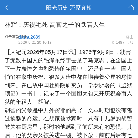
阳光历史 还原真相
林辉：庆祝毛死 高官之子的跌宕人生
点击重新加载
dazhu2689
楼主
2026-5-21 20:40:18
1487
1
【大纪元2026年05月17日讯】1976年9月9日，戕害
了无数中国人的毛泽东终于去见了马克思，在全国上
下一片哀悼之声和恐怖的氛围中，还是有一些中国人
悄悄在家中庆祝。很多人暗中都在期待着变局的尽快
到来。在已故中国社科院研究员王学泰所著的《监狱
琐记》一书中，记录了一个因胆大包天开庆祝会而入
狱的年轻人：胡智。
胡智的父亲是中共外贸部的高官，文革时期也没有逃
过挨整的命运。在胡家被抄家时，只有十几岁的胡智
被关在厨房里，那时的他感到了前所未有的恐惧。其
后，他的父亲又被关进牛棚、被下放，前前后后有七