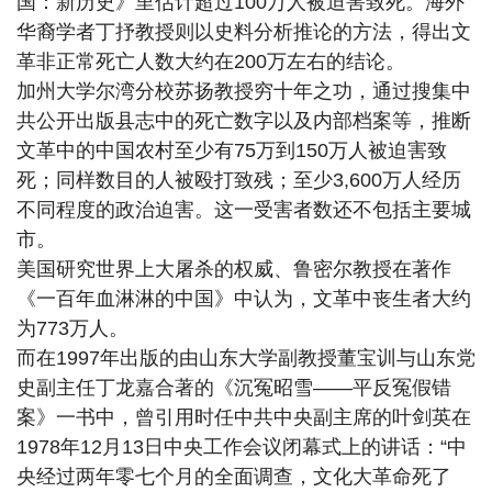
国：新历史》里估计超过100万人被迫害致死。海外
华裔学者丁抒教授则以史料分析推论的方法，得出文
革非正常死亡人数大约在200万左右的结论。
加州大学尔湾分校苏扬教授穷十年之功，通过搜集中
共公开出版县志中的死亡数字以及内部档案等，推断
文革中的中国农村至少有75万到150万人被迫害致
死；同样数目的人被殴打致残；至少3,600万人经历
不同程度的政治迫害。这一受害者数还不包括主要城
市。
美国研究世界上大屠杀的权威、鲁密尔教授在著作
《一百年血淋淋的中国》中认为，文革中丧生者大约
为773万人。
而在1997年出版的由山东大学副教授董宝训与山东党
史副主任丁龙嘉合著的《沉冤昭雪——平反冤假错
案》一书中，曾引用时任中共中央副主席的叶剑英在
1978年12月13日中央工作会议闭幕式上的讲话：“中
央经过两年零七个月的全面调查，文化大革命死了