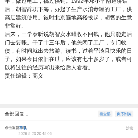
年，做过电工，搞过供销。1992年邓小平南巡讲话
后，胡智辞职下海，办起了生产水消毒罐的工厂，供
高层建筑使用。彼时北京遍地高楼拔起，胡智的生意
非常好。
后来，王学泰听说胡智卖水罐收不回钱，他只能走后
门去要账。干了十三年后，他关闭了工厂，专门收
债，有时间就出去旅游、读书，过着平淡且快乐的日
子。如果今日依旧在世，应该有七十多岁了，或者可
以将过往的经历写出来给后人看看。
责任编辑：高义
全部回复
看全部
倒序浏览
1
点击重新加载
匿名
沙发
2026-5-23 20:45:06