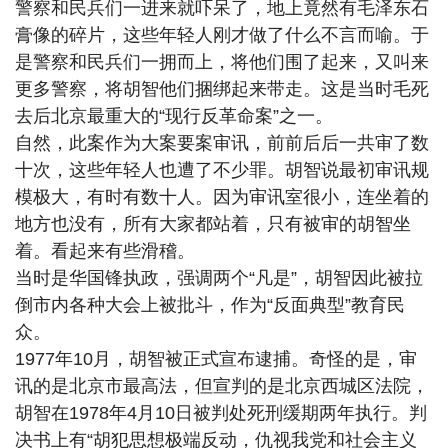
警察和民兵们一进来就吓呆了，地上竟然有毛泽东石
膏像的碎片，这些年轻人刚才做了什么不言而喻。于
是警察和民兵们一拥而上，将他们围了起来，又叫来
更多警察，将胡智他们捆绑起来带走。这是当时毛死
去后北京最重大的“现行反革命案”之一。
自然，此案作为大案要案审讯，前前后后一共审了数
十次，这些年轻人也遭了不少罪。胡智说最初审讯规
模极大，有时有数十人。因为审讯室很小，连坐着的
地方也没有，所有大家都站着，只有被审的胡智坐
着。看起来有些滑稽。
当时是华国锋执政，强调两个“凡是”，胡智因此被拉
倒市内各种大会上被批斗，作为“反面典型”教育民
众。
1977年10月，胡智被正式宣布逮捕。奇怪的是，审
讯的是北京市最高法，但宣判的是北京西城区法院，
胡智在1978年4月10日被判处死刑缓期两年执行。判
决书上有“胡犯思想极端反动，仇视我党和社会主义