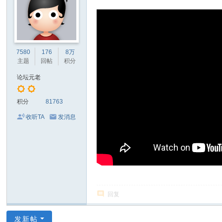
7580
176
8万
主题
回帖
积分
论坛元老
积分
81763
收听TA
发消息
回复
发新帖