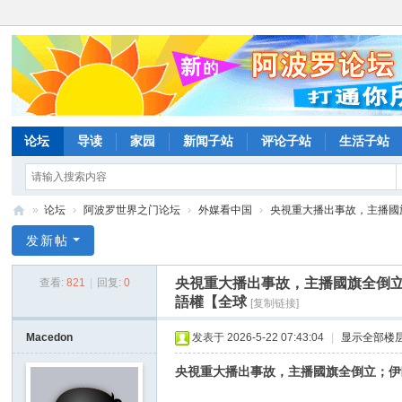
论坛
导读
家园
新闻子站
评论子站
生活子站
»
论坛
›
阿波罗世界之门论坛
›
外媒看中国
›
央視重大播出事故，主播國旗
阿
发新帖
波
央視重大播出事故，主播國旗全倒立
查看:
821
|
回复:
0
罗
語權【全球
[复制链接]
网
Macedon
发表于 2026-5-22 07:43:04
|
显示全部楼
论
坛
央視重大播出事故，主播國旗全倒立；伊