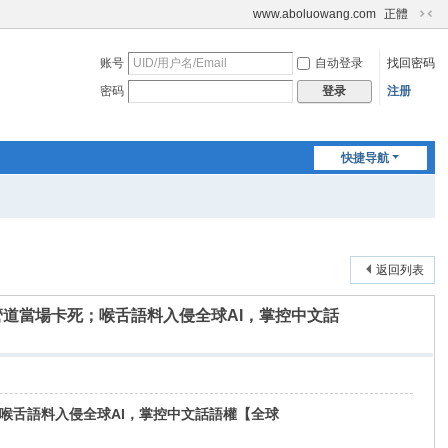
www.aboluowang.com
正體
切
换
账号
自动登录
找回密码
到
窄
密码
注册
登录
版
快捷导航
返回列表
道當場卡死；喉舌語料入侵全球AI，掌控中文話
喉舌語料入侵全球AI，掌控中文話語權【全球