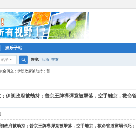
娱乐子站
热搜:
活动
交友
帖子
搜
全倒立；伊朗政府被劫持；普 ...
索
；伊朗政府被劫持；普京王牌導彈竟被擊落，空手離京，救命管
层
朗政府被劫持；普京王牌導彈竟被擊落，空手離京，救命管道當場卡死；