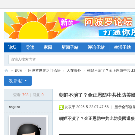
论坛
导读
家园
新闻子站
评论子站
生活子站
»
论坛
›
阿波罗世界之门论坛
›
人在海外
›
朝鮮不演了？金正恩防中共比防
阿
发新帖
波
朝鮮不演了？金正恩防中共比防美國
查看:
798
|
回复:
0
罗
网
regent
发表于 2026-5-23 07:47:56
|
显示全部楼
论
朝鮮不演了？金正恩防中共比防美國還狠
坛