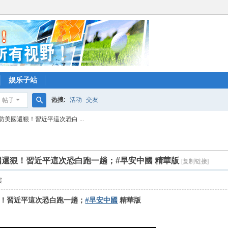
娱乐子站
热搜:
活动
交友
帖子
搜
美國還狠！習近平這次恐白 ...
索
還狠！習近平這次恐白跑一趟；#早安中國 精華版
[复制链接]
层
！習近平這次恐白跑一趟；
#早安中國
精華版