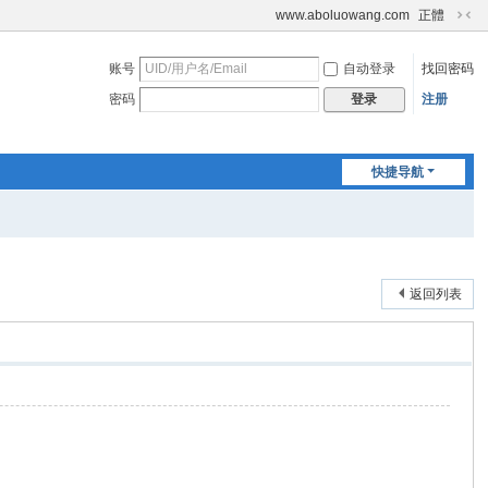
www.aboluowang.com
正體
切
换
账号
自动登录
找回密码
到
窄
密码
注册
登录
版
快捷导航
返回列表