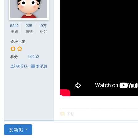
8340
235
9万
主题
回帖
积分
论坛元老
积分
90153
收听TA
发消息
回复
发新帖