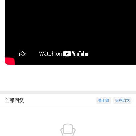
全部回复
看全部
倒序浏览