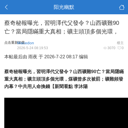
阳光幽默
蔡奇秘報曝光，習明澤代父發令？山西礦難90
亡？當局隱瞞重大真相；礦主頭頂多個光環，
点击重新加载
Macedon
楼主
2026-5-24 08:19:53
3070
0
本帖最后由 雨夜 于 2026-7-22 08:17 编辑
蔡奇秘報曝光，習明澤代父發令？山西礦難90亡？當局隱瞞
重大真相；礦主頭頂多個光環，煤礦曾多次被罰；礦難頻發
內幕？中共用人命換錢【新聞看點 李沐陽