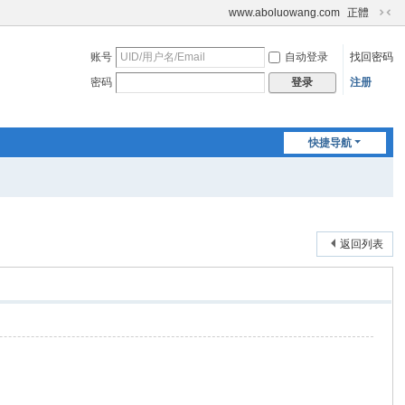
www.aboluowang.com
正體
切
换
账号
自动登录
找回密码
到
窄
密码
注册
登录
版
快捷导航
返回列表