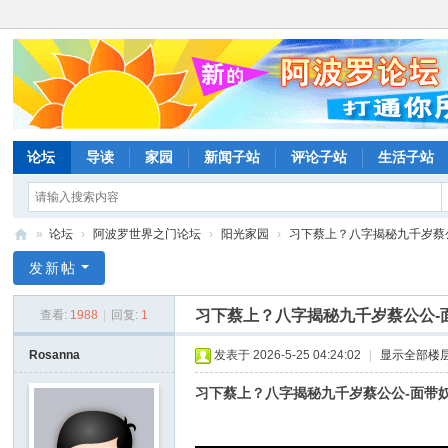
论坛
导读
家园
新闻子站
评论子站
生活子站
»
论坛
›
阿波罗世界之门论坛
›
阳光家园
›
习下蔡上？八字揭秘九千岁蔡公公
阿
发新帖
波
习下蔡上？八字揭秘九千岁蔡公公-
查看:
1988
|
回复:
1
罗
网
Rosanna
发表于 2026-5-25 04:24:02
|
显示全部楼
论
习下蔡上？八字揭秘九千岁蔡公公-面带
坛