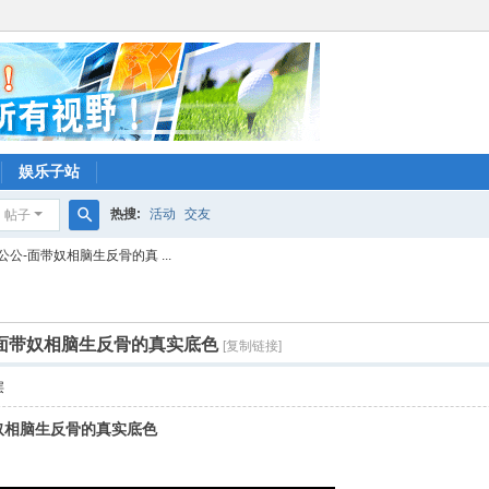
娱乐子站
热搜:
活动
交友
帖子
搜
-面带奴相脑生反骨的真 ...
索
面带奴相脑生反骨的真实底色
[复制链接]
层
奴相脑生反骨的真实底色