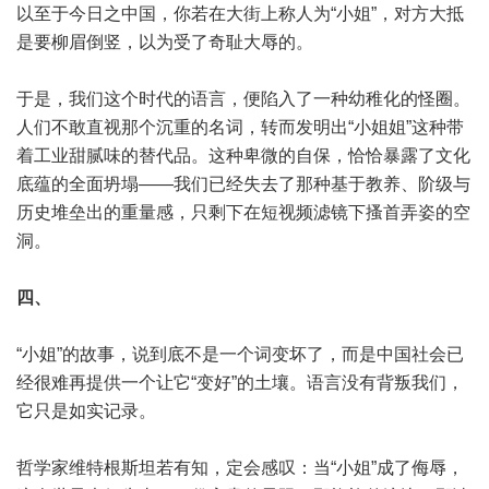
以至于今日之中国，你若在大街上称人为“小姐”，对方大抵
是要柳眉倒竖，以为受了奇耻大辱的。
于是，我们这个时代的语言，便陷入了一种幼稚化的怪圈。
人们不敢直视那个沉重的名词，转而发明出“小姐姐”这种带
着工业甜腻味的替代品。这种卑微的自保，恰恰暴露了文化
底蕴的全面坍塌——我们已经失去了那种基于教养、阶级与
历史堆垒出的重量感，只剩下在短视频滤镜下搔首弄姿的空
洞。
四、
“小姐”的故事，说到底不是一个词变坏了，而是中国社会已
经很难再提供一个让它“变好”的土壤。语言没有背叛我们，
它只是如实记录。
哲学家维特根斯坦若有知，定会感叹：当“小姐”成了侮辱，