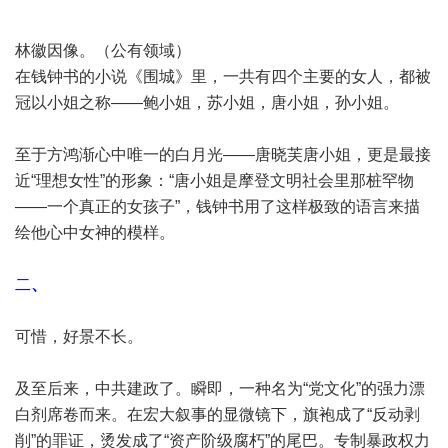
林徽因像。（公有领域）
在钱钟书的小说《围城》里，一共有四个主要的女人，都被
冠以小姐之称——鲍小姐，苏小姐，唐小姐，孙小姐。
至于方鸿渐心中唯一的白月光——唐晓芙唐小姐，更是最接
近“理想女性”的形象：“唐小姐是摩登文明社会里那桩罕物
——一个真正的女孩子”，钱钟书用了这样极致的语言来描
绘他心中女神的模样。
二
、
可惜，好景不长。
及至后来，中共建政了。瞬即，一种名为“党文化”的强力漂
白剂席卷而来。在宏大叙事的显微镜下，旗袍成了“反动剥
削”的罪证，烫发成了“资产阶级腐朽”的尾巴。专制暴政权力