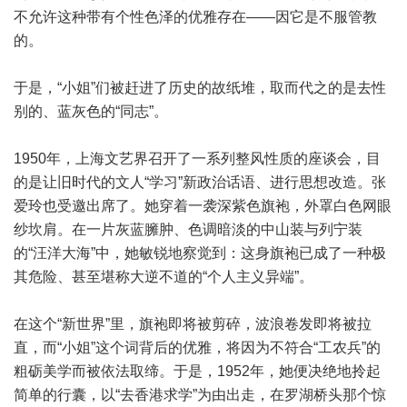
不允许这种带有个性色泽的优雅存在——因它是不服管教
的。
于是，“小姐”们被赶进了历史的故纸堆，取而代之的是去性
别的、蓝灰色的“同志”。
1950年，上海文艺界召开了一系列整风性质的座谈会，目
的是让旧时代的文人“学习”新政治话语、进行思想改造。张
爱玲也受邀出席了。她穿着一袭深紫色旗袍，外罩白色网眼
纱坎肩。在一片灰蓝臃肿、色调暗淡的中山装与列宁装
的“汪洋大海”中，她敏锐地察觉到：这身旗袍已成了一种极
其危险、甚至堪称大逆不道的“个人主义异端”。
在这个“新世界”里，旗袍即将被剪碎，波浪卷发即将被拉
直，而“小姐”这个词背后的优雅，将因为不符合“工农兵”的
粗砺美学而被依法取缔。于是，1952年，她便决绝地拎起
简单的行囊，以“去香港求学”为由出走，在罗湖桥头那个惊