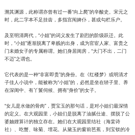
溯其渊源，此称谓亦曾有过一番“向上爬”的辛酸史。宋元之
时，此二字本不足挂齿，多指宫闱婢仆，甚或勾栏乐户。
及至明清两代，“小姐”的词义发生了剧烈的阶级跃迁。此
时，“小姐”逐渐脱离了卑贱的出身，成为官宦人家、富贵之
门未婚女子的专属称谓。她们身居闺房，“大门不出，二门
不迈”之谓也。
它代表的是一种“非富即贵”的身份。在《红楼梦》或明清才
子佳人小说中，能被称为“小姐”的，必然是坐在轿子里、养
在深闺中、有丫鬟伺候、拥有“身价”的女子。
“女儿是水做的骨肉”，贾宝玉的那句话，是对小姐们最深情
的定义。在大观园里，小姐们是脱离了油腻仕途、摆脱了公
婆妯娌算计的独立存在。她们在大观园里结社（海棠诗
社）、吃蟹、咏菊、埋花。从黛玉的窗前芭蕉，到宝钗的冷