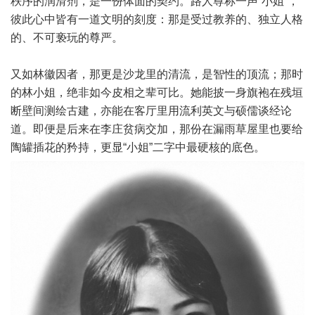
秩序的润滑剂，是一份体面的契约。路人尊称一声“小姐”，
彼此心中皆有一道文明的刻度：那是受过教养的、独立人格
的、不可亵玩的尊严。
又如林徽因者，那更是沙龙里的清流，是智性的顶流；那时
的林小姐，绝非如今皮相之辈可比。她能披一身旗袍在残垣
断壁间测绘古建，亦能在客厅里用流利英文与硕儒谈经论
道。即便是后来在李庄贫病交加，那份在漏雨草屋里也要给
陶罐插花的矜持，更显“小姐”二字中最硬核的底色。