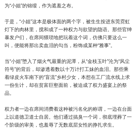
为“小姐”的锦缎，作为遮羞之布。
于是，“小姐”这本是极体面的两个字，被生生按进东莞霓虹
灯下的肉林里，搅和成了一种权力与欲望的隐语。那些官绅
暴发户们，在席间猥琐地把玩着这个词，仿佛只要这么一
叫，便能将那出卖血泪的勾当，粉饰成某种“雅事”。
当“小姐”堕入了烟火气最重的泥潭，从“金枝玉叶”沦为“风尘
符号”的背后，却渗透着数以十万计打工妹的血泪。那些乘
着绿皮火车南下的“盲流”乡村少女，本想在工厂流水线上求
一份生计，却在贫富巨壑面前，被迫成了权力盛宴上的祭
品。
权力者一边在席间消费着这种被污名化的称谓，一边在台面
上以道德卫道士自居。他们通过搞臭一个词，彻底埋葬了一
个阶级的审美，也羞辱了无数底层女性的挣扎求生。