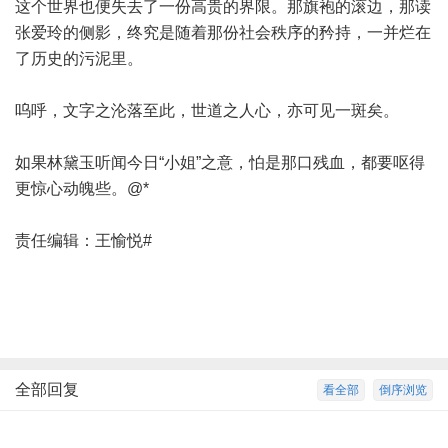
这个世界也便失去了一份高贵的界限。那旗袍的滚边，那读
张爱玲的侧影，终究是随着那份社会秩序的矜持，一并烂在
了历史的污泥里。
呜呼，文字之沦落至此，世道之人心，亦可见一斑矣。
如果林黛玉听闻今日“小姐”之意，怕是那口残血，都要呕得
更惊心动魄些。@*
责任编辑：王愉悦#
全部回复
看全部
倒序浏览