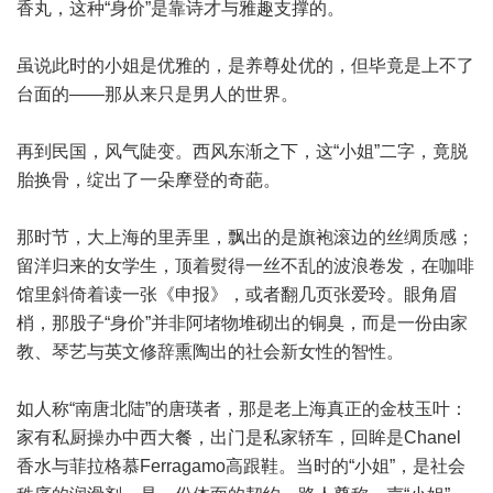
香丸，这种“身价”是靠诗才与雅趣支撑的。
虽说此时的小姐是优雅的，是养尊处优的，但毕竟是上不了
台面的——那从来只是男人的世界。
再到民国，风气陡变。西风东渐之下，这“小姐”二字，竟脱
胎换骨，绽出了一朵摩登的奇葩。
那时节，大上海的里弄里，飘出的是旗袍滚边的丝绸质感；
留洋归来的女学生，顶着熨得一丝不乱的波浪卷发，在咖啡
馆里斜倚着读一张《申报》，或者翻几页张爱玲。眼角眉
梢，那股子“身价”并非阿堵物堆砌出的铜臭，而是一份由家
教、琴艺与英文修辞熏陶出的社会新女性的智性。
如人称“南唐北陆”的唐瑛者，那是老上海真正的金枝玉叶：
家有私厨操办中西大餐，出门是私家轿车，回眸是Chanel
香水与菲拉格慕Ferragamo高跟鞋。当时的“小姐”，是社会