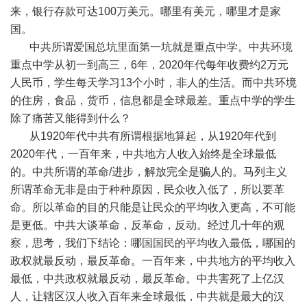
来，银行存款可达
100
万美元。哪里有美元，哪里才是家
国。
中共所谓爱国总坑里面第一坑就是重点中学。中共环境
重点中学从初一到高三，
6
年，
2020
年代每年收费约
2
万元
人民币，学生每天学习
13
个小时，非人的生活。而中共环境
的住房，食品，货币，信息都是全球最差。重点中学的学生
除了痛苦又能得到什么？
从
1920
年代中共有所谓根据地算起，从
1920
年代到
2020
年代，一百年来，中共地方人收入始终是全球最低
的。中共所谓的革命
/
进步，解放完全是骗人的。马列主义
所谓革命无非是由于种种原因，民众收入低了，所以要革
命。所以革命的目的只能是让民众的平均收入更高，不可能
是更低。中共大谈革命，反革命，反动。经过几十年的观
察，思考，我们下结论：哪国国民的平均收入最低，哪国的
政权就最反动，最反革命。一百年来，中共地方的平均收入
最低，中共政权就最反动，最反革命。中共害死了上亿汉
人，让辖区汉人收入百年来全球最低，中共就是最大的汉