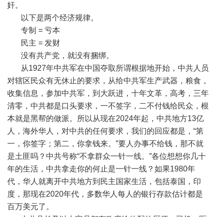
奸。
以下是两个经济规律。
专制
=
亏本
民主
=
发财
没有共产党，就没有捆绑。
从
1927
年中共军在中国夺取所谓根据地开始，中共人员
对辖区民众有无休止的要求，从给中共军生产武器，粮食，
收集信息，参加中共军，到大跃进，十年文革，高考，三年
清零，中共都是口头要求，一不签字，二不付钱给民众，根
本就是黑帮的做派。所以从现在
2024
年起，中共地方
13
亿
人，海外华人，对中共的任何要求，我们的回应都是，
“
第
一，你签字；第二，你拿钱来。
”
要人办事不给钱，那不就
是土匪吗？中共号称
“
不拿群众一针一线。
”
各位想想你几十
年的生活，中共拿走你的何止是一针一线？如果
1980
年
代，华人就离开中共地方到民主国家生活，包括泰国，印
度，那现在
2020
年代，多数华人每人的银行存款估计都是
百万美元了。