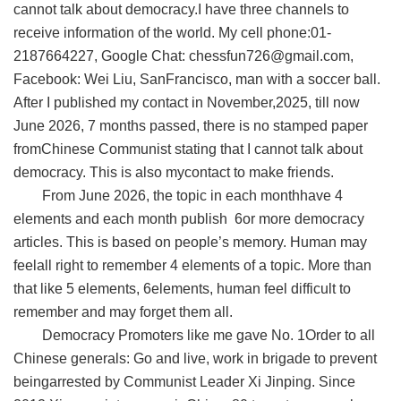
cannot talk about democracy.I have three channels to
receive information of the world. My cell phone:01-
2187664227, Google Chat:
chessfun726@gmail.com
,
Facebook: Wei Liu, SanFrancisco, man with a soccer ball.
After I published my contact in November,2025, till now
June 2026, 7 months passed, there is no stamped paper
fromChinese Communist stating that I cannot talk about
democracy. This is also mycontact to make friends.
From June 2026, the topic in each monthhave 4
elements and each month publish 6or more democracy
articles. This is based on people’s memory. Human may
feelall right to remember 4 elements of a topic. More than
that like 5 elements, 6elements, human feel difficult to
remember and may forget them all.
Democracy Promoters like me gave No. 1Order to all
Chinese generals: Go and live, work in brigade to prevent
beingarrested by Communist Leader Xi Jinping. Since