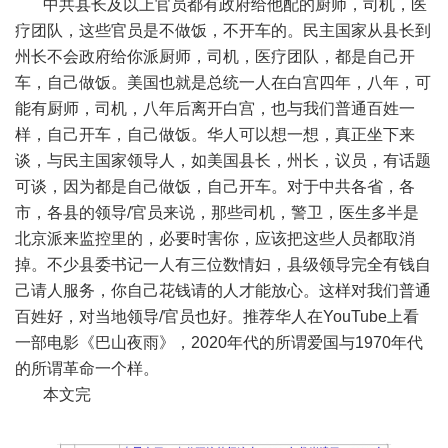
中共县长及以上官员都有政府给他配的厨师，司机，医
疗团队，这些官员是不做饭，不开车的。民主国家从县长到
州长不会政府给你派厨师，司机，医疗团队，都是自己开
车，自己做饭。美国也就是总统一人在白宫四年，八年，可
能有厨师，司机，八年后离开白宫，也与我们普通百姓一
样，自己开车，自己做饭。华人可以想一想，真正坐下来
谈，与民主国家领导人，如美国县长，州长，议员，有话题
可谈，因为都是自己做饭，自己开车。对于中共各省，各
市，各县的领导
/
官员来说，那些司机，警卫，医生多半是
北京派来监控里的，必要时害你，应该把这些人员都取消
掉。不少县委书记一人有三位数情妇，县级领导完全有钱自
己请人服务，你自己花钱请的人才能放心。这样对我们普通
百姓好，对当地领导
/
官员也好。推荐华人在
YouTube
上看
一部电影《巴山夜雨》，
2020
年代的所谓爱国与
1970
年代
的所谓革命一个样。
本文完