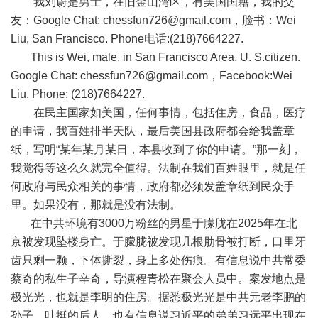
我刘蔚是男士，在旧金山湾区，有美国国籍，我的交
友：
Google Chat:
chessfun726@gmail.com
，脸书：
Wei
Liu, San Francisco. Phone
电话
:(218)7664227.
This is Wei, male, in San Francisco Area, U. S.citizen.
Google Chat:
chessfun726@gmail.com
，
Facebook:Wei
Liu. Phone: (218)7664227.
在民主国家如美国，任何事情，包括住房，食品，医疗
的申请，我百姓排半天队，最后美国县政府都会给我盖章
纸，写明
“
某年某月某日，本县收到了你的申请。
”
那一刻，
我觉得等这么久就完全值得。法制在我们百姓眼里，就是任
何政府与民众相关的事情，政府都必须发盖章纸到民众手
里。如果没有，那就是没有法制。
在中共环境有
3000
万粉丝的男星于朦胧在
2025
年在北
京被发现坠楼身亡。于朦胧被发现几根肋骨被打断，口里牙
齿只剩一颗，下体撕裂，身上多处伤痕。有信息说中共常委
蔡奇的私生子辛奇，导演程青松在聚会人员中。案发地点是
极光光，也就是李明的住房。据悉极光光是中共元老李鹏的
孙子，叶挺的后人。也有信息说习近平的弟弟习远平出现在