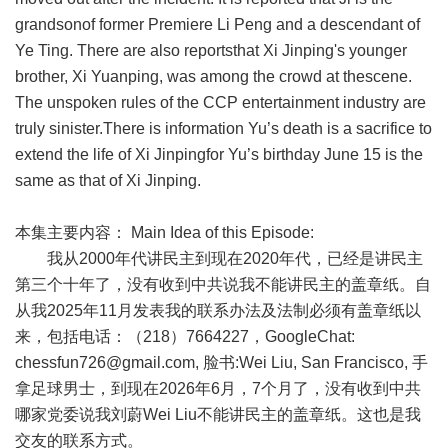
grandsonof former Premiere Li Peng and a descendant of
Ye Ting. There are also reportsthat Xi Jinping's younger
brother, Xi Yuanping, was among the crowd at thescene.
The unspoken rules of the CCP entertainment industry are
truly sinister.There is information Yu’s death is a sacrifice to
extend the life of Xi Jinpingfor Yu’s birthday June 15 is the
same as that of Xi Jinping.
本集主要内容：
Main Idea of this Episode:
我从
2000
年代讲民主到现在
2020
年代，已经是讲民主
第三个十年了，没有收到中共说我不能讲民主的盖章纸。自
从我
2025
年
11
月发表我的联系办法及法制必须有盖章纸以
来，包括电话：（
218
）
7664227
，
GoogleChat:
chessfun726@gmail.com
,
脸书
:Wei Liu, San Francisco,
手
拿足球男士，到现在
2026
年
6
月，
7
个月了，没有收到中共
哪家党委说我刘蔚
Wei Liu
不能讲民主的盖章纸。这也是我
交友的联系方式。