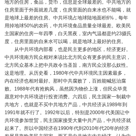
地方的住房，食品，货币，信息是全球最差的。中共地方的
住房里面于外面就差几度，住房里面的自来水也不能喝，就
是地球上最差的住房。中共环境占地球陆地面积
6%
，每年
用掉地球
50%
的农药，中共环境食品质量全球最差。欧美民
主国家的住房一年四季，白天黑夜，室内气温都是约
23
摄氏
度，住房里面的自来水可以喝，就是地球上最好的住房。
从中共环境内部看，也是民主更多的地区，经济更好。
中共环境南方民众相对来说比北方民众有更多的民主意识，
北方民众基本上把中共政令当圣旨，南方民众没那么奴性。
这是地理。从历史看，
1980
年代中共环境民主因素最多，
内在经济也相对最好。那时中共腐败了，百姓能喊惩治腐
败。
1988
年代有抢购风，虽然因为物价上涨，但民众毕竟
愿意对中共环境进行投资消费。六四后，民主国家一制裁中
共地方，也就是不买中共地方产品，中共经济从
1989
年到
1991
年就不行了。
1992
年以后，特别是
2000
年代美国让中
共环境参加世贸，民主国家接受大量中共产品，中共经济就
起来了。所以中国经济在
1990
年代到
2010
年代
20
年的经济