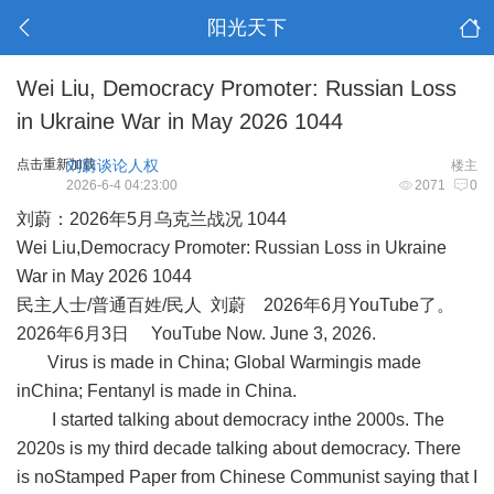
阳光天下
Wei Liu, Democracy Promoter: Russian Loss
in Ukraine War in May 2026 1044
点击重新加载
刘蔚谈论人权
楼主
2026-6-4 04:23:00
2071
0
刘蔚：
2026
年
5
月乌克兰战况
1044
Wei Liu,Democracy Promoter: Russian Loss in Ukraine
War in May 2026 1044
民主人士
/
普通百姓
/
民人
刘蔚
2026
年
6
月
YouTube
了。
2026
年
6
月
3
日
YouTube Now. June 3, 2026.
Virus is made in China; Global Warmingis made
inChina; Fentanyl is made in China.
I started talking about democracy inthe 2000s. The
2020s is my third decade talking about democracy. There
is noStamped Paper from Chinese Communist saying that I