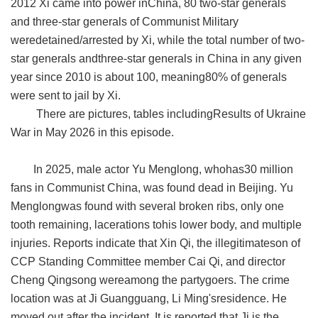
2012 Xi came into power inChina, 80 two-star generals
and three-star generals of Communist Military
weredetained/arrested by Xi, while the total number of two-
star generals andthree-star generals in China in any given
year since 2010 is about 100, meaning80% of generals
were sent to jail by Xi.
There are pictures, tables includingResults of Ukraine
War in May 2026 in this episode.
In 2025, male actor Yu Menglong, whohas30 million
fans in Communist China, was found dead in Beijing. Yu
Menglongwas found with several broken ribs, only one
tooth remaining, lacerations tohis lower body, and multiple
injuries. Reports indicate that Xin Qi, the illegitimateson of
CCP Standing Committee member Cai Qi, and director
Cheng Qingsong wereamong the partygoers. The crime
location was at Ji Guangguang, Li Ming'sresidence. He
moved out after the incident. It is reported that Ji is the