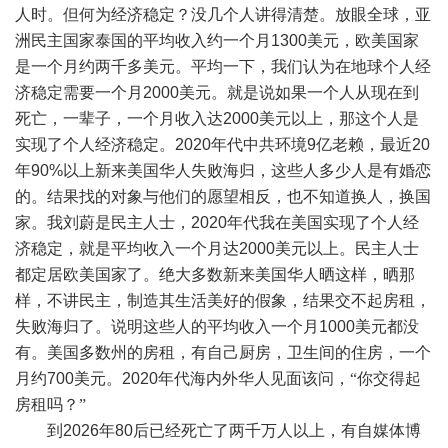
人时。但何为经济稳定？没几个人讲得清楚。放眼全球，亚
洲民主国家泰国的平均收入约一个月
1300
美元，欧美国家
是一个月约两千多美元。平均一下，我们认为在地球个人经
济稳定需要一个月
2000
美元。就是说如果一个人从现在到
死亡，一辈子，一个月收入达
2000
美元以上，那这个人是
实现了个人经济稳定。
2020
年代中共环境
9
亿老赖，最近
20
年
90%
以上新来美国华人失败海归，这些人多少人是有婚恋
的。结果找的对象与他们的愿望相反，也不知道换人，换国
家。我刘蔚是民主人士，
2020
年代我在美国实现了个人经
济稳定，就是平均收入一个月达
2000
美元以上。民主人士
都定居欧美国家了。绝大多数新来美国华人晒这样，晒那
样，不讲民主，制造其生活美好的假象，结果交不起房租，
失败海归了。说明这些人的平均收入一个月
1000
美元都没
有。美国多数州的房租，有自己厨房，卫生间的住房，一个
月约
700
美元。
2020
年代海内外华人见面该问，“你交得起
房租吗？”
到
2026
年
80
后已经死亡了两千万人以上，有自媒体博