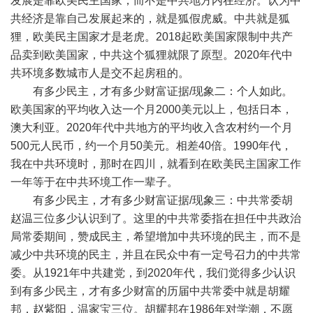
发展是靠欧美民主国家，而不是中共地方内在经济。认为中
共经济是靠自己发展起来的，就是狐假虎威。中共就是狐
狸，欧美民主国家才是老虎。
2018
起欧美国家限制中共产
品卖到欧美国家，中共这个狐狸就限了原型。
2020
年代中
共环境多数城市人是交不起房租的。
有多少民主，才有多少财富证据
/
现象二：个人如此。
欧美国家的平均收入达一个月
2000
美元以上，包括日本，
澳大利亚。
2020
年代中共地方的平均收入含农村约一个月
500
元人民币，约一个月
50
美元。相差
40
倍。
1990
年代，
我在中共环境时，那时在四川，就看到在欧美民主国家工作
一年等于在中共环境工作一辈子。
有多少民主，才有多少财富证据
/
现象三：中共常委胡
赵温三位多少认识到了。这里的中共常委指在担任中共政治
局常委期间，赞成民主，希望增加中共环境的民主，而不是
减少中共环境的民主，并且在民众中有一定号召力的中共常
委。从
1921
年中共建党，到
2020
年代，我们觉得多少认识
到有多少民主，才有多少财富的历届中共常委中就是胡耀
邦，赵紫阳，温家宝三位。胡耀邦在
1986
年对学潮，不愿