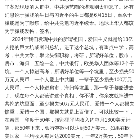
了案发现场的人群中。中共演艺圈的潜规则太罪恶了。还有
消息说于朦胧的生日与习近平的生日都是
6
月
15
日，虐杀于
朦胧是为了献祭，给中共党魁习近平续命。地球上华人都该
为于朦胧发帖，签名。
2024
年我们发现中共的所谓祖国，爱国主义就是给
13
亿
人挖的巨大坑或者叫总坑。进了这个总坑，有重点中学，高
考，中共大学，攀比头衔职称，考研，所谓好单位，股市，
房市，海归，五险一金，中共银行，欧美华人团体等
12
个子
坑。一个人掉进高考，所谓好单位等一个坑里，至少损失
50
万元人民币；一个人爱上中共国，一辈子至少损失
100
万元
人民币。一个人掉进房市，海归等坑里，那一辈子都赔进去
了。现在每个人都该讲这个真相，你不讲，你亲友就掉进中
共挖的坑里面，至少损失
50
万元人民币。爱错一个人都损失
惨重，爱错一个国，那损失就是上百倍了。可以比较一下，
在泰国，印度干
50
年，按那里平均收入约每月
1300
美元计
算，那
50
年下来，银行存款可以达到
50
万美元。如果在欧
美国家，平均收入每月达
2000
美元，一年
2
万美元，
50
年下