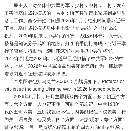
民主人士对全体中共军将军，少将，中将，上将，发布
了实行塔山战役模式的一号令：所有将军带上家属到旅里生
活，工作。命令开始时间是
2026
年
1
月，结束时间是习近平
下台。塔山战役模式见中共电影《大决战》之《辽沈战
役》。
2000
年以来，中共军的军部，战区司令部，八一大
楼都是知识分子成堆的地方。打字的手能打枪吗？习近平掌
握了警察，特勤局，随时能来军区大楼抓中共军将军。
2012
年到现在
2026
年，习近平已经抓捕了中共军
80%
的中
将，上将。
2026
年中共军将军如果还是无所作为，那就等
着被习近平送进监狱或杀掉吧。
本集图表包括乌克兰
2026
年
5
月战况如下。
Pictures of
this issue including Ukraine War in 2026 Maysee below.
2026
年
6
月起，每月主题我谈四个方面，多了如五个方
面，六个方面，人也记不住，可能全部忘记。中共
1980
年
代的五讲四美，五讲我就记不住，四美能记住：仪表美，行
为美，语言美，心灵美。四个方面，证据
/
现象，每个方面
/
证据
/
现象一篇，然后我总结该主题的四大方面
/
证据
/
现象，