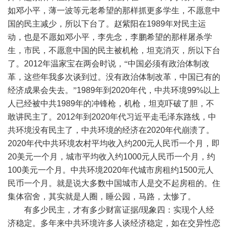
如邓小平，薄一波等元老希望的那样抓更多学生，不愿意中
国的民主减少，所以下台了。赵紫阳在
1989
年对民主运
动，也是不愿如邓小平，李先念，李鹏希望的那样屠杀学
生，市民，不愿意中国的民主被机枪，坦克消灭，所以下台
了。
2012
年温家宝在两会时说，“中国必须有政治体制改
革，这些年我多次谈到过。没有政治体制改革，中国已有的
经济成果会失去。”
1989
年到
2020
年代，中共环境
99%
以上
人已经被中共
1989
年的冲锋枪，机枪，坦克吓破了胆，不
敢讲民主了。
2012
年到
2020
年代习近平走毛泽东路线，中
共环境没有民主了，中共环境的经济在
2020
年代崩溃了。
2020
年代中共环境农村平均收入约
200
元人民币一个月，即
20
美元一个月，城市平均收入约
1000
元人民币一个月，约
100
美元一个月。中共环境
2020
年代城市房租约
1500
元人
民币一个月。就是说大多数中国城市人是交不起房租的。住
集体宿舍，其实就是人圈，睡公园，马路，太惨了。
有多少民主，才有多少财富证据
/
现象四：实现个人经
济稳定。多年来中共环境许多人谈经济稳定，如在交异性恋