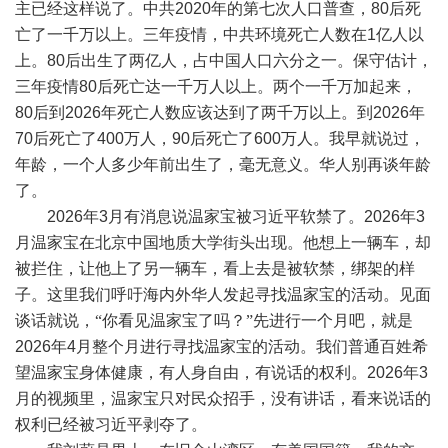
主已经这样说了。中共
2020
年的第七次人口普查，
80
后死
亡了一千万以上。三年疫情，中共环境死亡人数在
1
亿人以
上。
80
后出生了两亿人，占中国人口六分之一。保守估计，
三年疫情
80
后死亡达一千万人以上。两个一千万加起来，
80
后到
2026
年死亡人数应该达到了两千万以上。到
2026
年
70
后死亡了
400
万人，
90
后死亡了
600
万人。我早就说过，
年龄，一个人多少年前出生了，毫无意义。华人别再谈年龄
了。
2026
年
3
月有消息说温家宝被习近平软禁了。
2026
年
3
月温家宝在北京中国地质大学街头出现。他想上一辆车，却
被拦住，让他上了另一辆车，看上去是被软禁，绑架的样
子。这里我们呼吁海内外华人发起寻找温家宝的活动。见面
谈话就说，“你看见温家宝了吗？”先进行一个月吧，就是
2026
年
4
月整个月进行寻找温家宝的活动。我们普通百姓希
望温家宝身体健康，有人身自由，有说话的权利。
2026
年
3
月的视频里，温家宝只对民众招手，没有讲话，看来说话的
权利已经被习近平剥夺了。