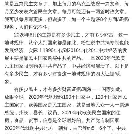
就是五篇民主文章了。加上每月的乌克兰战况一篇文章。每
月至少发表六篇民主文章。每月可能还有一两篇时政文章。
我可以每月写更多，但说多了，如一个主题谈
8
个方面
/
证据
/
现象，人们也记不住。
2026
年
6
月的主题是有多少民主，才有多少财富，这一
地球规律，从个人到国家都是如此。粉红说中共搞专制也能
发展经济，实际上
1990
年代到
2010
年代
20
年中共经济的发
展主要是靠民主国家购买中共的产品。一旦
2020
年代欧美
民主国家限制购买中共产品了，中共经济就崩溃了。以下是
有多少民主，才有多少财富这一地球规律的四大证据
/
现
象。
有多少民主，才有多少财富证据
/
现象一：国家如此。
放眼全球，
2020
年代地球约
190
个国家中，
120
个国家是民
主国家了。欧美国家是民主国家，就是当地民众一人一票选
总统，州长，县长，议员。
2020
年代欧美民主国家的住
房，食品，货币，信息是全球最好的。共产党专制国家
2020
年代就剩中共地方，朝鲜，古巴等约
5
，
6
个了。中共