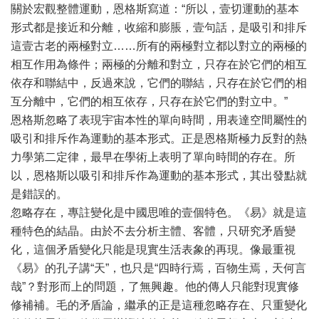
關於宏觀整體運動，恩格斯寫道：“所以，壹切運動的基本
形式都是接近和分離，收縮和膨脹，壹句話，是吸引和排斥
這壹古老的兩極對立……所有的兩極對立都以對立的兩極的
相互作用為條件；兩極的分離和對立，只存在於它們的相互
依存和聯結中，反過來說，它們的聯結，只存在於它們的相
互分離中，它們的相互依存，只存在於它們的對立中。”
恩格斯忽略了表現宇宙本性的單向時間，用表達空間屬性的
吸引和排斥作為運動的基本形式。正是恩格斯極力反對的熱
力學第二定律，最早在學術上表明了單向時間的存在。所
以，恩格斯以吸引和排斥作為運動的基本形式，其出發點就
是錯誤的。
忽略存在，專註變化是中國思唯的壹個特色。《易》就是這
種特色的結晶。由於不去分析主體、客體，只研究矛盾變
化，這個矛盾變化只能是現實生活表象的再現。像最重視
《易》的孔子講“天”，也只是“四時行焉，百物生焉，天何言
哉”？對形而上的問題，了無興趣。他的傳人只能對現實修
修補補。毛的矛盾論，繼承的正是這種忽略存在、只重變化