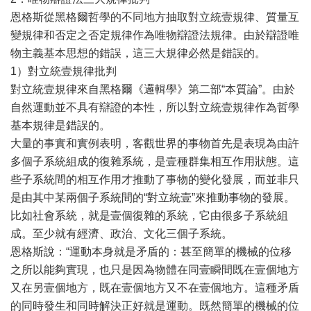
恩格斯從黑格爾哲學的不同地方抽取對立統壹規律、質量互
變規律和否定之否定規律作為唯物辯證法規律。由於辯證唯
物主義基本思想的錯誤，這三大規律必然是錯誤的。
1）對立統壹規律批判
對立統壹規律來自黑格爾《邏輯學》第二部“本質論”。由於
自然運動並不具有辯證的本性，所以對立統壹規律作為哲學
基本規律是錯誤的。
大量的事實和實例表明，客觀世界的事物首先是表現為由許
多個子系統組成的復雜系統，是壹種群集相互作用狀態。這
些子系統間的相互作用才推動了事物的變化發展，而並非只
是由其中某兩個子系統間的“對立統壹”來推動事物的發展。
比如社會系統，就是壹個復雜的系統，它由很多子系統組
成。至少就有經濟、政治、文化三個子系統。
恩格斯說：“運動本身就是矛盾的：甚至簡單的機械的位移
之所以能夠實現，也只是因為物體在同壹瞬間既在壹個地方
又在另壹個地方，既在壹個地方又不在壹個地方。這種矛盾
的同時發生和同時解決正好就是運動。既然簡單的機械的位