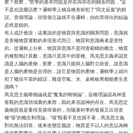
麽？那麽，“哲學的基本問題是存在與存在的關系問題，”這
不是在說廢話麽？邏輯學上稱這種表術犯了“同文反復”的錯
誤。壹個理論，頭壹個立論就不合邏輯，由此而得出的結論
必然是錯的。
有人或許會說：這裏說的是物質與意識的關系問題，意識就
是壹種物質運動的表現形式而已，物質和意識兩者是壹性
的。從邏輯上分析，物質與意識不是同壹範疇的概念，物質
的種類無計其數，意識只是其中的壹種。馬克思主義承認意
識是人腦的產物，那麽，意識只能與人腦對立統壹。說意識
是人腦的產物是合理的，說它是物質的產物，邏輯學上就叫
犯了概括不當的錯誤，難道空氣、水、桌椅板凳都能產生意
識嗎？
馬克思主義唯物論就是“魔鬼的唯物論”，這種理論認為神是
客觀的意識領域裏的東西，因此來否認神的存在。馬克思定
義物質就是看得見摸得著的，但隨著科學的發展又出現壹
種“場”的概念和理論。“場”既看不見也摸不著，馬克思主義
對此無法回答。後來改變定義說，物質是不以人的意誌為轉