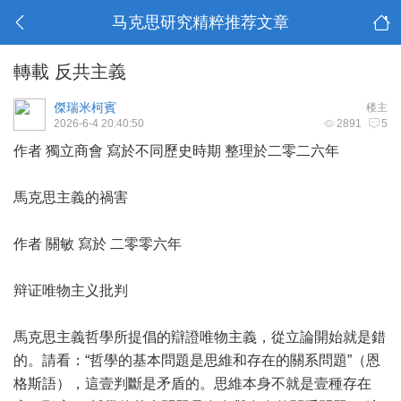
马克思研究精粹推荐文章
轉載 反共主義
傑瑞米柯賓
楼主
2026-6-4 20:40:50
2891
5
作者 獨立商會 寫於不同歷史時期 整理於二零二六年
馬克思主義的禍害
作者 關敏 寫於 二零零六年
辩证唯物主义批判
馬克思主義哲學所提倡的辯證唯物主義，從立論開始就是錯
的。請看：“哲學的基本問題是思維和存在的關系問題”（恩
格斯語），這壹判斷是矛盾的。思維本身不就是壹種存在