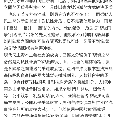
對抗性矛盾和非對抗性矛盾。毛說，剝削階級與被剝削階級
之間的矛盾是對抗性的，只能以壹方被消滅的方式解決矛盾
（他忘了若壹方被消滅，則另壹方也不存在了）。而勞動人
民之間的矛盾就是非對抗性矛盾，它不需要使用暴力，而是
用“團結──批評──團結”的方式。他的錯誤，乃是從“階級鬥
爭”邪說裏帶出來的先天性癡呆。他既看不到剝削階級與被
剝削階級之間的相互依存關系和妥協可能，又看不到“階級
弟兄”之間照樣有利害沖突。
現代民主資本主義社會的成功，已經充分駁倒了“勞資之間
必然是對抗性矛盾”的武斷歸納。民主社會的運轉過程，就
是各階級之間通過鬥爭達成妥協。這利害沖突根本無法按無
產階級和資產階級兩大陣營去機械劃分。人類社會中的矛
盾，沒有什麽“對抗性與非對抗性矛盾”的機械劃分。人類沖
突多由爭奪社會財富引起。如果采用“門戶開放、機會均
等、公平競爭、利益均沾”的方式，並讓社會各階級按同壹
民主規則，公開和平爭奪財富，則利害沖突演為對抗性的流
血沖突的可能就極大減少了。但若使用中國那種“贏家通
吃，不服者壹律鐵拳侍候”的狼羊律，則總有壹天要“走向反