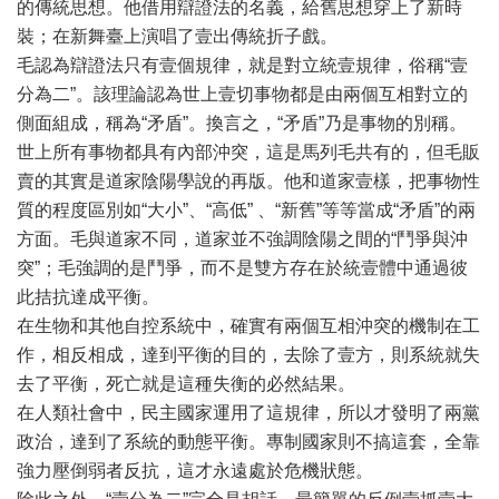
的傳統思想。他借用辯證法的名義，給舊思想穿上了新時
裝；在新舞臺上演唱了壹出傳統折子戲。
毛認為辯證法只有壹個規律，就是對立統壹規律，俗稱“壹
分為二”。該理論認為世上壹切事物都是由兩個互相對立的
側面組成，稱為“矛盾”。換言之，“矛盾”乃是事物的別稱。
世上所有事物都具有內部沖突，這是馬列毛共有的，但毛販
賣的其實是道家陰陽學說的再版。他和道家壹樣，把事物性
質的程度區別如“大小”、“高低” 、“新舊”等等當成“矛盾”的兩
方面。毛與道家不同，道家並不強調陰陽之間的“鬥爭與沖
突”；毛強調的是鬥爭，而不是雙方存在於統壹體中通過彼
此拮抗達成平衡。
在生物和其他自控系統中，確實有兩個互相沖突的機制在工
作，相反相成，達到平衡的目的，去除了壹方，則系統就失
去了平衡，死亡就是這種失衡的必然結果。
在人類社會中，民主國家運用了這規律，所以才發明了兩黨
政治，達到了系統的動態平衡。專制國家則不搞這套，全靠
強力壓倒弱者反抗，這才永遠處於危機狀態。