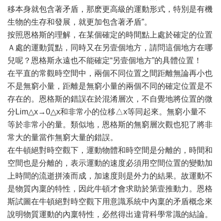
移本身就包含著矛盾，那麽更高級的運動形式，特別是有機
生物的生存和發展，就更加包含著矛盾”。
按照恩格斯的理解，在某個確定的時間點上處於確定的位置
Ａ處的運動質點，同時又在另壹個地方，請問這個地方在哪
兒呢？恩格斯永遠也不能確定“另壹個地方”的具體位置！
在平直的常觀時空間中，兩個不同位置之間距離無論再小也
不是無窮小量，距離是無窮小量的兩個不同的確定位置是不
存在的。恩格斯的錯誤在於混淆層次，不自覺地將位置的微
分Lim△x→0△x和非常小的位移△x等同起來。無窮小量不
等於非常小的量。類似地，恩格斯的無窮層次觀也犯了將非
常大的量當作無窮大量的錯誤。
在牛頓絕對時空觀下，運動物體和時空間是分離的，時間和
空間也是分離的，表示運動的速度必須用空間位置的變動加
上時間的流逝拼湊而成，加速度則是外力的結果。故運動不
是物質內稟的特性，因此牛頓才會求助於第壹推動力。恩格
斯試圖在牛頓絕對時空觀下用意識系統中內稟的矛盾概念來
說明物質運動的內稟特性，必然得出違背科學常識的結論。