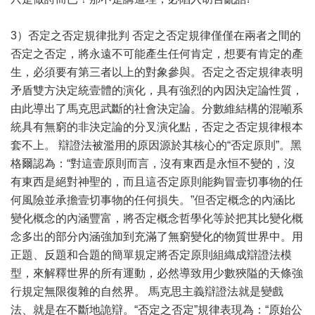
3）否定之否定規律批判 否定之否定規律僅僅在兩者之間的
否定之否定，將永遠不可能產生任何肯定，想要有肯定的產
生，必須要有第三者以上的對象參與。否定之否定規律表明
矛盾雙方決定統壹體的演化，具有強烈的內因決定論性質，
由此導出了馬克思武斷的社會決定論。分數維結構的混噸系
統具有無窮的非決定論的分叉演化點，否定之否定規律根本
套不上。 辯證法被濫用的原因源於其核心的“否定原則”。黑
格爾認為：“對這壹原則而言，沒有東西是永恒不變的，沒
有東西是絕對神聖的，而且這否定原則能夠冒壹切事物的任
何風險並承擔壹切事物的任何損失。”但否定概念的內涵比
變化概念的內涵豐富，將否定概念哲學化等於把其比變化概
念多出的部分內涵強加到充滿了無窮變化的物質世界中。用
正題、反題和合題的簡單規定將否定原則組織成辯證法模
型，來解釋世界的所有運動，必然導致用少數狹隘的天條強
行規定無限復雜的自然界。 馬克思主義辯證法就是變戲
法、就是在不斷地詭辯。“否定之否定”規律表現為：“原始公