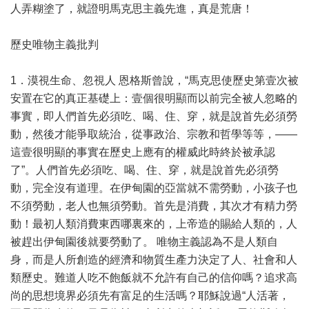
人弄糊塗了，就證明馬克思主義先進，真是荒唐！
歷史唯物主義批判
1．漠視生命、忽視人 恩格斯曾說，“馬克思使歷史第壹次被
安置在它的真正基礎上：壹個很明顯而以前完全被人忽略的
事實，即人們首先必須吃、喝、住、穿，就是說首先必須勞
動，然後才能爭取統治，從事政治、宗教和哲學等等，——
這壹很明顯的事實在歷史上應有的權威此時終於被承認
了”。人們首先必須吃、喝、住、穿，就是說首先必須勞
動，完全沒有道理。在伊甸園的亞當就不需勞動，小孩子也
不須勞動，老人也無須勞動。首先是消費，其次才有精力勞
動！最初人類消費東西哪裏來的，上帝造的賜給人類的，人
被趕出伊甸園後就要勞動了。 唯物主義認為不是人類自
身，而是人所創造的經濟和物質生產力決定了人、社會和人
類歷史。難道人吃不飽飯就不允許有自己的信仰嗎？追求高
尚的思想境界必須先有富足的生活嗎？耶穌說過“人活著，