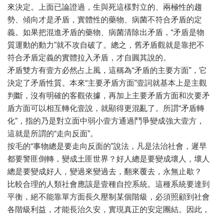
來決定。上面已論證過，生與死這樣對立的、兩極性的趨
勢、傾向才是矛盾，實體性的藥物、病菌不符合矛盾的定
義。如果把混進矛盾的藥物、病菌清除出矛盾，“矛盾是物
質運動的動力”就不攻自破了。總之，舊矛盾觀就是靠把不
符合矛盾定義的實體拉入矛盾，才自圓其說的。
矛盾雙方有壹方必然占上風，這稱為“矛盾的主要方面”，它
決定了矛盾性質。本來“主要矛盾方面”壹詞就基本上是主觀
判斷，沒有明確的客觀依據，再加上主要矛盾方面和次要矛
盾方面可以相互轉化壹說，就顯得更混亂了。所謂“矛盾轉
化”，指的乃是對立面中弱小壹方通過鬥爭變成強大壹方，
這就是所謂的“走向反面”。
按毛的“事物總是要走向反面的”說法，凡是法治社會，遲早
都要警匪倒轉，變成土匪世界？好人總是要變成壞人，壞人
總是要變成好人，變過來變過去，翻來覆去，永無止歇？
比較合理的人類社會應該是壹種自控系統。這種系統要達到
平衡，絕不能靠單方面長久壓制某個階級，必須照顧到社會
各階級利益，才能長治久安，實現真正的安定團結。因此，