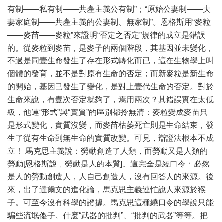
有制——私有制——共產主義公有制”；“原始公妻制——夫
妻家庭制——共產主義的公妻制、無家制”。恩格斯用“麥粒
——麥苗——麥粒”來證明“否定之否定”規律的成立是錯誤
的。從麥粒到麥苗，是麥子的兩個階段，其基因並未變化，
不過是同壹生命發生了存在形式轉化而已，這在生物學上叫
個體的發育，並不是對原有生命的否定；而新麥粒是新生命
的開始，基因已發生了變化，是對上壹代生命的否定。對於
生命來說，有壹次否定就夠了，焉用兩次？其錯誤實在太低
級，他連“形式”與“實質”的區別都拎無清：麥粒變成麥苗只
是形式變化，實質沒變，而麥苗枯萎死亡則是生命結束，發
生了從有生命到無生命的實質改變。可見，辯證法根本不成
立！ 馬克思主義說：勞動創造了人類，而勞動又是人類的
勞動[恩格斯說，勞動是人的本質]。這完全是繞口令：必然
是人的勞動創造人，人自己創造人，沒有回答人的來源。後
來，出了達爾文的進化論，馬克思主義連忙說人來源於猴
子。可至今沒有科學的證據。馬克思這種繞口令的學說只能
騙些流氓傻子。什麽“武器的批判”、“批判的武器”等等。把