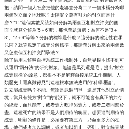
除此之外，“壹分為二”完全是胡話。最簡單的反例壹抓壹大
把：請問一個人怎麽把他的老婆壹分為二？一個水桶分為哪
兩個對立面？地球呢？太陽呢？萬有引力的對立面是什
麽？“11”這個素數又該如何分解為兩個互相對立沖突的側
面？就算分解為“5＋6”吧，那也問題無窮：為何不是“3＋
8”、“2＋9”等等？分解的標準是什麽？這分解的確定性在哪
兒阿？就算規定了統壹分解標準，那請問分解出來的兩個數
又怎麽個互相沖突鬥爭法？
除了借用去解釋自控系統工作機制外，自然界根本找不到可
以運用“兩分法”的研究對象。無論是馬列還是毛，提出“對立
統壹規律”的原意，都根本不是解釋自控系統工作機制。人
類歷史上還真難得見到這種根本無法應用的“科學理論”。
對立能統壹嗎？不能。無論是武裝鬥爭，還是其他對立的情
境，當只有雙方“對立”的情況下，就不可能會有真正的共存
的統壹，而只能有，或者壹方吃掉另壹方，或者二者同歸於
盡。這種死亡的結果不是人們期待的統壹。想要達到期待的
統壹，明顯的條件是，必須要有第三方，乃至更多方的在
場，他們或者加以調解，或者加以阻止，否則，對立統壹就