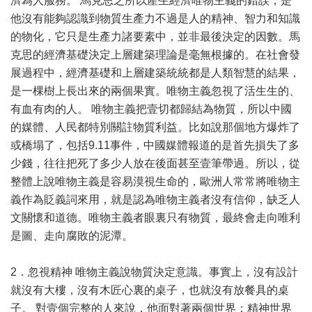
濟為人服務。 馬克思之所以產生經濟唯物主義的錯誤，是
他沒有能夠認識到物質生產力不過是人的精神、智力和知識
的物化，它只是生產力諸要素中，並非最後決定的因數。馬
克思的經濟基礎決定上層建築理論是毫無根據的。在社會發
展過程中，經濟基礎和上層建築統統都是人類智慧的結果，
是一棵樹上長出來的兩個果實。唯物主義忽視了活生生的、
有血有肉的人。 唯物主義把壹切都歸結為物質，所以中國
的媒體、人民都特別關註物質利益。比如說那個地方爆炸了
或橋塌了，包括9.11事件，中國媒體報道的是首先損失了多
少錢，往往把死了多少人放在後面甚至壹筆帶過。所以，從
整體上說唯物主義是容易漠視生命的，歐洲人常常將唯物主
義作為貶義詞來用，就是認為唯物主義者沒有信仰，缺乏人
文關懷和道德。唯物主義者眼裏只有物質，最終會走向唯利
是圖、走向腐敗的泥潭。
2．忽視精神 唯物主義說物質決定意識。事實上，沒有設計
就沒有大樓，沒有木匠心裏的桌子，也就沒有放餐具的桌
子。 對壹個完整的人來說，他面對著兩個世界：精神世界