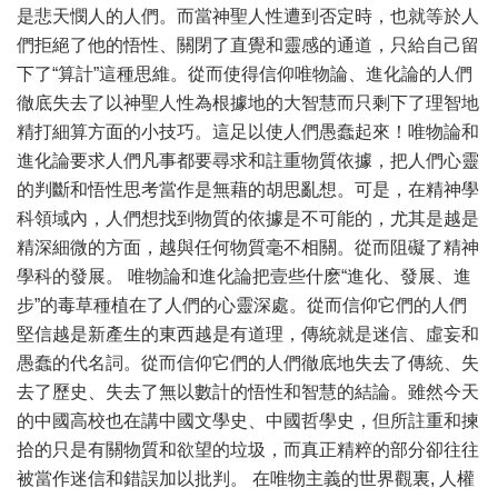
是悲天憫人的人們。而當神聖人性遭到否定時，也就等於人
們拒絕了他的悟性、關閉了直覺和靈感的通道，只給自己留
下了“算計”這種思維。從而使得信仰唯物論、進化論的人們
徹底失去了以神聖人性為根據地的大智慧而只剩下了理智地
精打細算方面的小技巧。這足以使人們愚蠢起來！唯物論和
進化論要求人們凡事都要尋求和註重物質依據，把人們心靈
的判斷和悟性思考當作是無藉的胡思亂想。可是，在精神學
科領域內，人們想找到物質的依據是不可能的，尤其是越是
精深細微的方面，越與任何物質毫不相關。從而阻礙了精神
學科的發展。 唯物論和進化論把壹些什麽“進化、發展、進
步”的毒草種植在了人們的心靈深處。從而信仰它們的人們
堅信越是新產生的東西越是有道理，傳統就是迷信、虛妄和
愚蠢的代名詞。從而信仰它們的人們徹底地失去了傳統、失
去了歷史、失去了無以數計的悟性和智慧的結論。雖然今天
的中國高校也在講中國文學史、中國哲學史，但所註重和揀
拾的只是有關物質和欲望的垃圾，而真正精粹的部分卻往往
被當作迷信和錯誤加以批判。 在唯物主義的世界觀裏, 人權