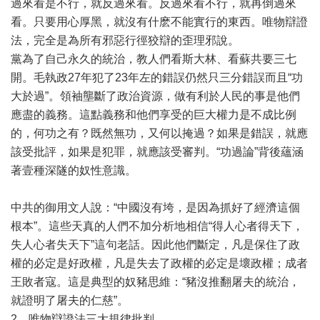
過來看是不行，就反過來看。反過來看不行，就再倒過來
看。只要用心厚黑，就沒有什麽不能實行的東西。唯物辯證
法，完全是為所有邪惡行徑狡辯的歪理邪說。
黨為了自己永久的統治，教人們看斯大林、看蘇共要三七
開。毛執政27年犯了23年左的錯誤仍然只三分錯誤而且“功
大於過”。領袖壟斷了政治資源，做有利於人民的事是他們
應盡的義務。這點義務和他們享受的巨大權力是不成比例
的，何功之有？既然無功，又何以掩過？如果是錯誤，就應
該受批評，如果是犯罪，就應該受審判。“功過論”背後蘊涵
著壹種深隧的奴性意識。
中共的御用文人說：“中國沒有垮，是因為抓好了經濟這個
根本”。這些天真的人們不加分析地相信“得人心者得天下，
失人心者失天下”這句老話。因此他們斷定，凡是保住了政
權的必定是好政權，凡是失去了政權的必定是壞政權；成者
王敗者寇。這是典型的奴豬思維：“豬沒推翻屠夫的統治，
就證明了屠夫的仁慈”。
2．唯物辯證法三大規律批判