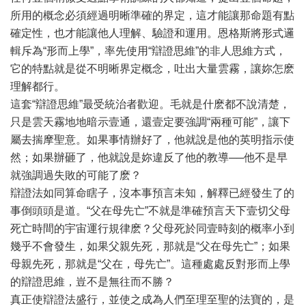
所用的概念必須經過明晰準確的界定，這才能讓那命題有點
確定性，也才能讓他人理解、驗證和運用。恩格斯將形式邏
輯斥為“形而上學”，率先使用“辯證思維”的非人思維方式，
它的特點就是從不明晰界定概念，吐出大量雲霧，讓妳怎麽
理解都行。
這套“辯證思維”最受統治者歡迎。毛就是什麽都不說清楚，
只是雲天霧地地暗示壹通，還壹定要強調“兩種可能”，讓下
屬去揣摩聖意。如果事情辦好了，他就說是他的英明指示使
然；如果辦砸了，他就說是妳違反了他的教導──他不是早
就強調過失敗的可能了麽？
辯證法如同算命瞎子，沒本事預言未知，解釋已經發生了的
事倒頭頭是道。“父在母先亡”不就是準確預言天下壹切父母
死亡時間的宇宙運行規律麽？父母死於同壹時刻的概率小到
幾乎不會發生，如果父親先死，那就是“父在母先亡”；如果
母親先死，那就是“父在，母先亡”。這種處處反對形而上學
的辯證思維，豈不是無往而不勝？
真正使辯證法盛行，並使之成為人們至理至聖的法寶的，是