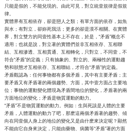
只能是假的，不能兌現的。由此可見，對立統壹規律是假規
律。
實體界有互相依存，卻是戀人之類；有單方面的依存，如魚
與水；有對立，卻妳死我活；更多的卻是漠不相關。在實體
界，對立雙方的同壹性基本上不存在，於是，“矛盾”概念不
適用；也就是說，對立著的實體們並非互相依存、互相聯
結、互相滲透、互相貫通、互相轉化，只對立，不同壹，不
符合“矛盾”的定義；只有抽象的、對立的、兩極性的運動趨
勢和狀態才互相依存、互相聯結，才符合“矛盾”的定義。
矛盾觀認為：任何事物都有多個矛盾，其中有主要矛盾；主
要矛盾又有矛盾著的兩個趨勢、方面，其中壹方面占主要地
位；事物的運動變化體現為矛盾間地位的變化，矛盾著的兩
方面地位的變化；矛盾是物質運動的動力。
“矛盾”不是物質運動的動力。例如：生與死該是人體的主要
矛盾，人體運動的動力了吧，那麽這兩個矛盾著的趨勢、傾
向在同壹個人身上的地位的變化又是由什麽來決定呢？顯然
不能由它自身來決定，只能由藥物、病菌等“矛盾”著的方面