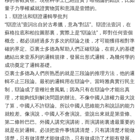
移的客觀實在。現在科學上已經證實了唯物論的錯誤，比如
量子力學權威就證實物質和意識是壹體的。
1．辯證法和辯證邏輯學批判
“辯證法”壹詞出自於古希臘，意為“對話”。辯證法壹詞，在
蘇格拉底和柏拉圖那裏，實際上是“辯論法”，即對任何壹個
概念，都必須經過多方多次的辯論之後，才可能獲得相對準
確的界定。亞裏士多德為幫助人們正確辯論，在前人的基礎
總結出來壹系列的邏輯規律，發展出形式邏輯，為幾何學的
成功奠定了邏輯基礎。
亞裏士多德為人們所熟悉的就是三段論的推理方法，他的邏
輯不止三段論。最初的邏輯用在辯論中。當時雅典實行民主
制，辯論成了壹種社會風氣；因為只有在辯論中才能出真
理，才能夠找到解決問題的辦法。不像中國人誰權力最大說
了算，中國人不許辯論。所以中國人思維能力和說話的能力
就較差。像演說，中國人不會演說。壹說出來就是第壹條、
第二條幹巴巴。外國人講究演講術，而演講術裏邊最重要的
就是在於邏輯。必須把壹件事情講清楚，只有講清楚才能做
清楚，只有做清楚才能做成功，只有做成功了才能有發展。