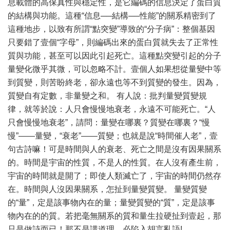
息載體的高保真性與穩定性，是它編碼的信息決定了蛋白質
的結構與功能。這種“信息──結構──性能”的關系精密到了
這種地步，以致有所謂“點突變”導致的“分子病”：整個基因
只要錯了壹個“字母”，則編碼出來的蛋白質就失去了正常性
質與功能，甚至可以因此引起死亡。這種點突變引起的分子
量變化微乎其微，可以忽略不計。壹個人如果想從量變中等
到質變，則苦盼終老，卻永遠也等不到質變的發生。因為，
質變自有定數，非量變之和。 有人說：批判量變質變規
律，就等於說：人只會慢慢地衰老，永遠不可能死亡。“人
只會慢慢地衰老”，請問：量變在哪裏？質變在哪裏？“慢
慢”——量變，“衰老”——質變；也就是說“時間催人老”，壹
句古詩嘛！可是時間與人的衰老、死亡之間是沒有因果關系
的。時間是宇宙的性質，不是人的性質。在人沒有產生前，
宇宙的時間就是開了；即使人類滅亡了，宇宙的時間仍然存
在。時間與人沒因果關系，怎扯到量變質變。 量變質變
的“量”，定是該事物內在的量；量變質變的“質”，定是該事
物內在的的質。若把毫無關系的質和量生拉硬扯到壹起，那
只是做詩而已！那不是講道理，必陷入胡言亂語!