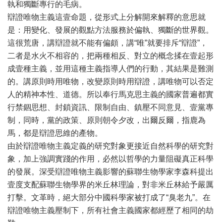
執和獨斷專行的毛病。
辯證唯物主義這壹命題，從形式上分解開來解釋的意思就
是：用變化、發展的觀點方法服務於偏執、獨斷的世界觀。
這很荒唐，講辯證就不能有偏頗，講“唯”就要排斥“辯證”，
二者是水火不相容的，把兩種相反、對立的概念揉在壹起形
成壹種主義，並用這種主義指導人們的行動，其結果是難測
的。講原則時用唯物，改變原則時用辯證，講唯物可以否定
人的精神本性、道德。所以奉行馬克思主義的國家普遍都實
行禁錮思想、封鎖資訊、限制自由、鎮壓不同意見、壹黨專
制，同時，黨的政策、原則朝令夕改，出爾反爾，指鹿為
馬，都是辯證思維的產物。
由於辯證唯物主義定義的研究對象更接近自然科學的研究對
象，加上強調實踐的作用，必然以哲學的力量阻礙真正科學
的發展。深受辯證唯物主義影響的蘇聯生物學家李森科提出
壹度支配蘇聯生物學界的米丘林理論，對非米丘林給予嚴厲
打擊。文革時，絕大部分中國科學家被打成了“臭老九”。在
辯證唯物主義壓制下，所有社會主義國家都經歷了相同的劫