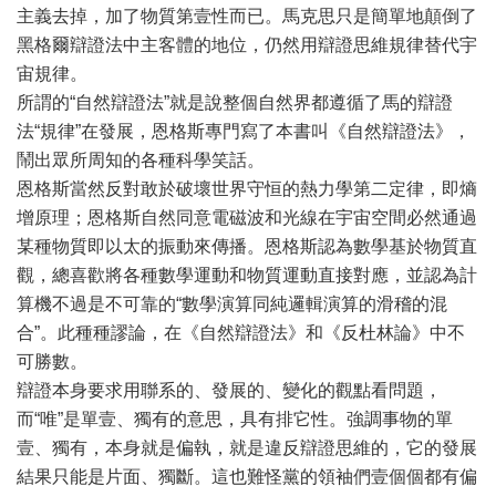
主義去掉，加了物質第壹性而已。馬克思只是簡單地顛倒了
黑格爾辯證法中主客體的地位，仍然用辯證思維規律替代宇
宙規律。
所謂的“自然辯證法”就是說整個自然界都遵循了馬的辯證
法“規律”在發展，恩格斯專門寫了本書叫《自然辯證法》，
鬧出眾所周知的各種科學笑話。
恩格斯當然反對敢於破壞世界守恒的熱力學第二定律，即熵
增原理；恩格斯自然同意電磁波和光線在宇宙空間必然通過
某種物質即以太的振動來傳播。恩格斯認為數學基於物質直
觀，總喜歡將各種數學運動和物質運動直接對應，並認為計
算機不過是不可靠的“數學演算同純邏輯演算的滑稽的混
合”。此種種謬論，在《自然辯證法》和《反杜林論》中不
可勝數。
辯證本身要求用聯系的、發展的、變化的觀點看問題，
而“唯”是單壹、獨有的意思，具有排它性。強調事物的單
壹、獨有，本身就是偏執，就是違反辯證思維的，它的發展
結果只能是片面、獨斷。這也難怪黨的領袖們壹個個都有偏