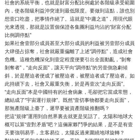
社會的系統平衡，也就是財富分配比例處於各階級承受範圍
內，使各階級利益沖突達到最低限度。要做到這點，誰也別
想壹口吃盡，把事情作絕了。這就是“中庸之道”，用現代眼
光來透視，那就是設置個保證各集團利益均沾的“財富分配
比例調停點”
如果社會壹部分成員甚至大部分成員的利益被另壹部分成員
大肆侵占掠奪，社會就嚴重偏離了上述“調停點”，造成社會
危機。這種危機深化到壹定程度便要引出全面動亂，“剝奪
剝奪者”，“走向反面”，讓天平向“調停點”的另壹側急劇傾
斜，於是壓迫者便成了被壓迫者，被壓迫者成了壓迫者。如
此持續下去，社會又嚴重失衡，於是再壹次“走向反面”。
“走向反面”本是中國特有的社會病象，毛卻把它當成常態，
總結成了“宇宙運行規律”。既然“壹切事物都要走向反面”，
那無產階級上臺了，遲早要被資產階級推翻嗎？
把這“規律”運用到自然界裏去就更是笑話了。太陽和地球大
概可以算“壹對矛盾”吧？這倆家夥鬥爭的結果，是不是有壹
天要強弱易手，主客易位，太陽反過來圍繞地球旋轉？