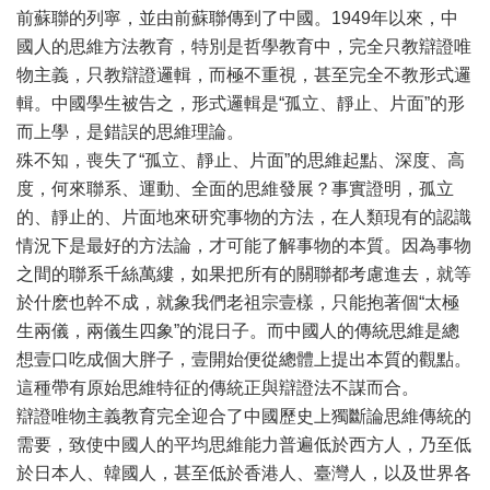
前蘇聯的列寧，並由前蘇聯傳到了中國。1949年以來，中
國人的思維方法教育，特別是哲學教育中，完全只教辯證唯
物主義，只教辯證邏輯，而極不重視，甚至完全不教形式邏
輯。中國學生被告之，形式邏輯是“孤立、靜止、片面”的形
而上學，是錯誤的思維理論。
殊不知，喪失了“孤立、靜止、片面”的思維起點、深度、高
度，何來聯系、運動、全面的思維發展？事實證明，孤立
的、靜止的、片面地來研究事物的方法，在人類現有的認識
情況下是最好的方法論，才可能了解事物的本質。因為事物
之間的聯系千絲萬縷，如果把所有的關聯都考慮進去，就等
於什麽也幹不成，就象我們老祖宗壹樣，只能抱著個“太極
生兩儀，兩儀生四象”的混日子。而中國人的傳統思維是總
想壹口吃成個大胖子，壹開始便從總體上提出本質的觀點。
這種帶有原始思維特征的傳統正與辯證法不謀而合。
辯證唯物主義教育完全迎合了中國歷史上獨斷論思維傳統的
需要，致使中國人的平均思維能力普遍低於西方人，乃至低
於日本人、韓國人，甚至低於香港人、臺灣人，以及世界各