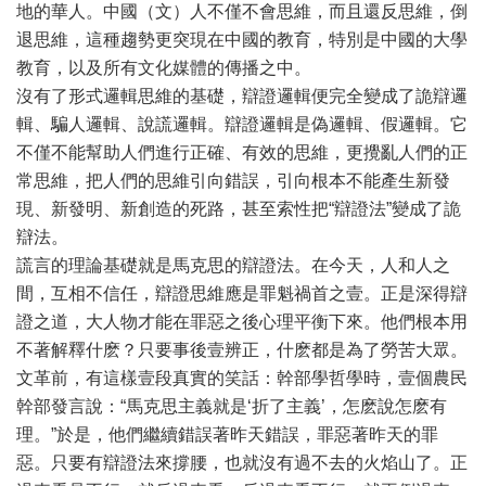
地的華人。中國（文）人不僅不會思維，而且還反思維，倒
退思維，這種趨勢更突現在中國的教育，特別是中國的大學
教育，以及所有文化媒體的傳播之中。
沒有了形式邏輯思維的基礎，辯證邏輯便完全變成了詭辯邏
輯、騙人邏輯、說謊邏輯。辯證邏輯是偽邏輯、假邏輯。它
不僅不能幫助人們進行正確、有效的思維，更攪亂人們的正
常思維，把人們的思維引向錯誤，引向根本不能產生新發
現、新發明、新創造的死路，甚至索性把“辯證法”變成了詭
辯法。
謊言的理論基礎就是馬克思的辯證法。在今天，人和人之
間，互相不信任，辯證思維應是罪魁禍首之壹。正是深得辯
證之道，大人物才能在罪惡之後心理平衡下來。他們根本用
不著解釋什麽？只要事後壹辨正，什麽都是為了勞苦大眾。
文革前，有這樣壹段真實的笑話：幹部學哲學時，壹個農民
幹部發言說：“馬克思主義就是‘折了主義’，怎麽說怎麽有
理。”於是，他們繼續錯誤著昨天錯誤，罪惡著昨天的罪
惡。只要有辯證法來撐腰，也就沒有過不去的火焰山了。正