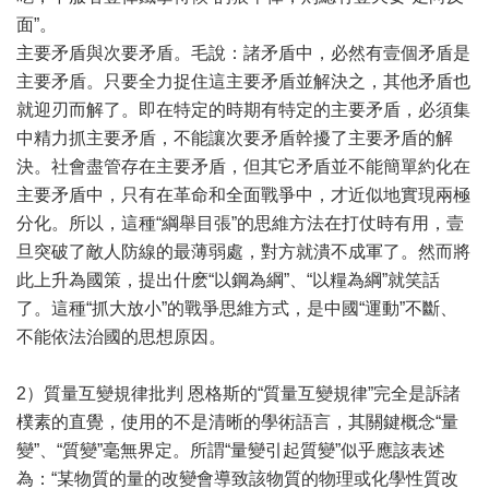
面”。
主要矛盾與次要矛盾。毛說：諸矛盾中，必然有壹個矛盾是
主要矛盾。只要全力捉住這主要矛盾並解決之，其他矛盾也
就迎刃而解了。即在特定的時期有特定的主要矛盾，必須集
中精力抓主要矛盾，不能讓次要矛盾幹擾了主要矛盾的解
決。社會盡管存在主要矛盾，但其它矛盾並不能簡單約化在
主要矛盾中，只有在革命和全面戰爭中，才近似地實現兩極
分化。所以，這種“綱舉目張”的思維方法在打仗時有用，壹
旦突破了敵人防線的最薄弱處，對方就潰不成軍了。然而將
此上升為國策，提出什麽“以鋼為綱”、“以糧為綱”就笑話
了。這種“抓大放小”的戰爭思維方式，是中國“運動”不斷、
不能依法治國的思想原因。
2）質量互變規律批判 恩格斯的“質量互變規律”完全是訴諸
樸素的直覺，使用的不是清晰的學術語言，其關鍵概念“量
變”、“質變”毫無界定。所謂“量變引起質變”似乎應該表述
為：“某物質的量的改變會導致該物質的物理或化學性質改