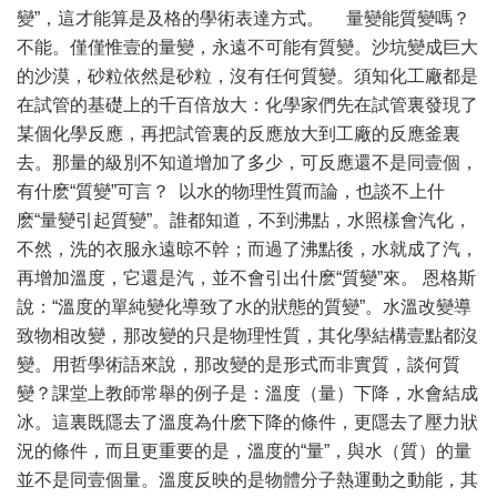
變”，這才能算是及格的學術表達方式。 量變能質變嗎？
不能。僅僅惟壹的量變，永遠不可能有質變。沙坑變成巨大
的沙漠，砂粒依然是砂粒，沒有任何質變。須知化工廠都是
在試管的基礎上的千百倍放大：化學家們先在試管裏發現了
某個化學反應，再把試管裏的反應放大到工廠的反應釜裏
去。那量的級別不知道增加了多少，可反應還不是同壹個，
有什麽“質變”可言？ 以水的物理性質而論，也談不上什
麽“量變引起質變”。誰都知道，不到沸點，水照樣會汽化，
不然，洗的衣服永遠晾不幹；而過了沸點後，水就成了汽，
再增加溫度，它還是汽，並不會引出什麽“質變”來。 恩格斯
說：“溫度的單純變化導致了水的狀態的質變”。水溫改變導
致物相改變，那改變的只是物理性質，其化學結構壹點都沒
變。用哲學術語來說，那改變的是形式而非實質，談何質
變？課堂上教師常舉的例子是：溫度（量）下降，水會結成
冰。這裏既隱去了溫度為什麽下降的條件，更隱去了壓力狀
況的條件，而且更重要的是，溫度的“量”，與水（質）的量
並不是同壹個量。溫度反映的是物體分子熱運動之動能，其