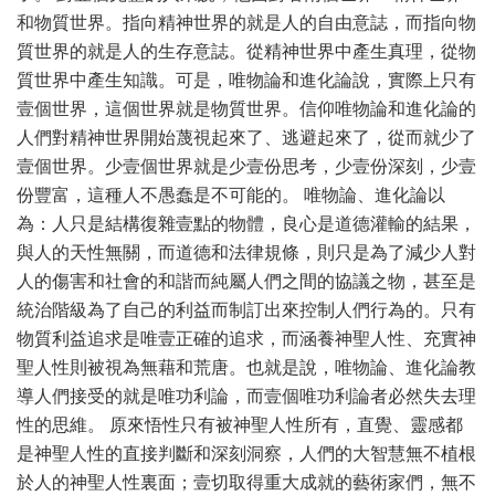
和物質世界。指向精神世界的就是人的自由意誌，而指向物
質世界的就是人的生存意誌。從精神世界中產生真理，從物
質世界中產生知識。可是，唯物論和進化論說，實際上只有
壹個世界，這個世界就是物質世界。信仰唯物論和進化論的
人們對精神世界開始蔑視起來了、逃避起來了，從而就少了
壹個世界。少壹個世界就是少壹份思考，少壹份深刻，少壹
份豐富，這種人不愚蠢是不可能的。 唯物論、進化論以
為：人只是結構復雜壹點的物體，良心是道德灌輸的結果，
與人的天性無關，而道德和法律規條，則只是為了減少人對
人的傷害和社會的和諧而純屬人們之間的協議之物，甚至是
統治階級為了自己的利益而制訂出來控制人們行為的。只有
物質利益追求是唯壹正確的追求，而涵養神聖人性、充實神
聖人性則被視為無藉和荒唐。也就是說，唯物論、進化論教
導人們接受的就是唯功利論，而壹個唯功利論者必然失去理
性的思維。 原來悟性只有被神聖人性所有，直覺、靈感都
是神聖人性的直接判斷和深刻洞察，人們的大智慧無不植根
於人的神聖人性裏面；壹切取得重大成就的藝術家們，無不