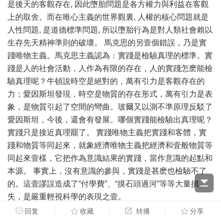
是後天的客觀存在, 因此墮胎問題是各方權力與利益在客觀
上的取舍。而在唯心主義的世界觀裏, 人權的核心問題就是
人性問題, 是道德標準問題, 所以墮胎行為是對人類社會賴以
生存先天精神準則的破壞。 馬克思的另壹個錯誤，乃是實
踐唯物主義。馬克思主義認為：實踐是檢驗真理的標準。實
踐是人的社會活動，人作為有限的存在，人的實踐怎麽能檢
驗真理呢？牛頓說時空是絕對的，萬有引力是客觀存在的
力；愛因斯坦發現，時空是物質的存在形式，萬有引力是表
象，是物質引起了空間的彎曲。玻爾又以測不準原理反駁了
愛因斯坦，今後，還會有發展。哪個實踐能檢驗出真理呢？
實踐只是接近真理罷了。 實踐唯物主義把實踐和客體，實
踐和物質等同起來，就象經濟唯物主義把經濟和壹般物質等
同起來壹樣，它把作為意識結果的實踐，當作意識的起點和
本源。 事實上，沒有意識的參與，實踐是甚麽也檢驗不了
的。這壹謬誤造成了“付學費”、“摸石頭過河”等等大量損
失，是嚴重輕視科學的表現之壹。
回复
收藏
转播
分享