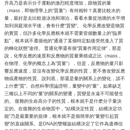
升高乃是表示分子運動的激烈程度增加，跟物質的量
（mass，即物理學上的“質量”）有何相幹？真要比較水的
量，最好是去比較遊泳池和湖泊，看看水量從池塘的水平增
加到洞庭湖水平後，會有什麽“質變”。 化學反應改變是物質
的實質，但許多化學反應根本就不需要壹個數量上的“臨界
點”，根本就不遵循他的“通過了某個特定點後突然進入了質
的轉化狀態”途徑。 普通化學還有個“質量作用定律”，那是
說，化學反應的速度和反應物的質量乘積成正比（mass，
在物理、化學的概念上為“質量”），但是，反應物的量只影
響反應速度，並沒有改變化學反應的性質，更不會改變反應
物或產物的性質。說到底，那還是量的關系上的變化，談不
上什麽“質”。自然科學理論證明，量變中的“量”，如果缺乏
三種以上不同的“量”的關系的變遷，質變是永遠不可能發生
的。 復雜的生命高分子的性質，根本就不是什麽分子量決
定的。在復雜的生命物質中，“結構決定性質，結構決定功
能”乃是最重要的規律，根本就不是個簡單的“量變引起質
變”的直線關系。是DNA的雙螺旋結構決定了它作為遺傳信