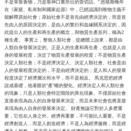
不是單靠食物，乃是靠神口裏所出的壹切話。” 恩格斯晚年
在《家庭、私有制和國家起源》中，已經認識到唯物主義不
能解釋原始社會；原始社會不是首先由經濟決定的，而是首
先由人的原因決定的，是由人的繁衍和血緣關系決定的，因
此提出人的生產和再生產的概念，與物質生產並列，稱為2
種生產。 事實上，整個人類社會，從總體上說來，都是由
人類自身發展決定的。正是人的生產和再生產，也就是人自
身的發展程度，決定了物質生產發展的程度；不是物質生產
決定人類社會；不是經濟決定人、決定人類社會。社會是由
人的發展程度決定的，不是由經濟決定的；是人和人的發展
程度決定了經濟層次和水平，而不是相反。 馬克思把經濟
說成基礎，他著眼於“產”權的變化。經濟決定人和人類社會
的現象，只是人類社會特定階段的異化現象。不僅原始社會
直接表現為由人的自身發展來決定，而且未來社會也將直接
表現為由人自身的發展來決定。 財產無論它對於人多麽重
要，它也在人身之外。經濟再重要，不可能比人重要。不是
經濟創造人，而是人創造經濟；不是人為經濟服務，而是經