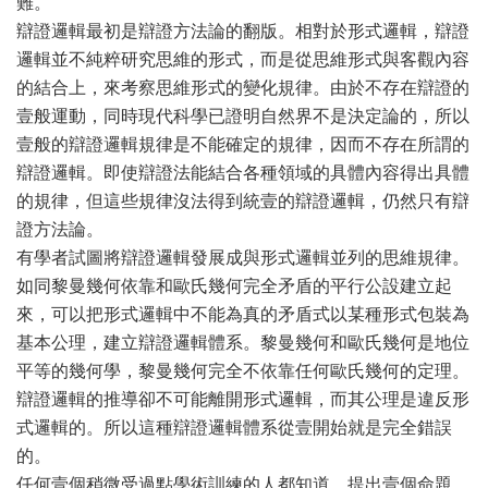
難。
辯證邏輯最初是辯證方法論的翻版。相對於形式邏輯，辯證
邏輯並不純粹研究思維的形式，而是從思維形式與客觀內容
的結合上，來考察思維形式的變化規律。由於不存在辯證的
壹般運動，同時現代科學已證明自然界不是決定論的，所以
壹般的辯證邏輯規律是不能確定的規律，因而不存在所謂的
辯證邏輯。即使辯證法能結合各種領域的具體內容得出具體
的規律，但這些規律沒法得到統壹的辯證邏輯，仍然只有辯
證方法論。
有學者試圖將辯證邏輯發展成與形式邏輯並列的思維規律。
如同黎曼幾何依靠和歐氏幾何完全矛盾的平行公設建立起
來，可以把形式邏輯中不能為真的矛盾式以某種形式包裝為
基本公理，建立辯證邏輯體系。黎曼幾何和歐氏幾何是地位
平等的幾何學，黎曼幾何完全不依靠任何歐氏幾何的定理。
辯證邏輯的推導卻不可能離開形式邏輯，而其公理是違反形
式邏輯的。所以這種辯證邏輯體系從壹開始就是完全錯誤
的。
任何壹個稍微受過點學術訓練的人都知道，提出壹個命題，