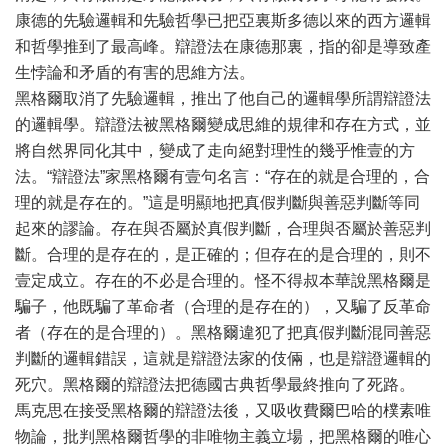
康德的先驗邏輯和先驗哲學已把亞裏斯多德以來的西方邏輯
和哲學推到了最高峰。辯證法在康德那裏，指的卻是導致產
生悖論和矛盾的有害的思維方法。
黑格爾取消了先驗邏輯，推出了他自己的邏輯學所謂辯證法
的邏輯學。辯證法被黑格爾變成思維的規律和存在方式，並
將自然界同化其中，變成了走向絕對理性的幾乎惟壹的方
法。“辯證法”家黑格爾有壹句名言：“存在的就是合理的，合
理的就是存在的。”這是明顯地把真假判斷與善惡判斷等同
起來的謬論。存在與否屬於真假判斷，合理與否屬於善惡判
斷。合理的是存在的，是正確的；但存在的是合理的，則不
壹定成立。存在的不必是合理的。怪不得叔本華說黑格爾是
騙子，他既騙了革命者（合理的是存在的），又騙了反革命
者（存在的是合理的）。黑格爾違犯了把真假判斷混同善惡
判斷的邏輯錯誤，這就是辯證法家的伎倆，也是辯證邏輯的
死穴。黑格爾的辯證法把德國古典哲學最終推向了死路。
馬克思在接受黑格爾的辯證法後，又吸收費爾巴哈的樸素唯
物論，批判黑格爾哲學的非唯物主義立場，把黑格爾的唯心