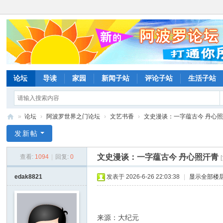
论坛
导读
家园
新闻子站
评论子站
生活子站
»
论坛
›
阿波罗世界之门论坛
›
文艺书香
›
文史漫谈：一字蕴古今 丹心
阿
发新帖
波
文史漫谈：一字蕴古今 丹心照汗青
查看:
1094
|
回复:
0
罗
网
edak8821
发表于 2026-6-26 22:03:38
|
显示全部楼
论
坛
来源：大纪元