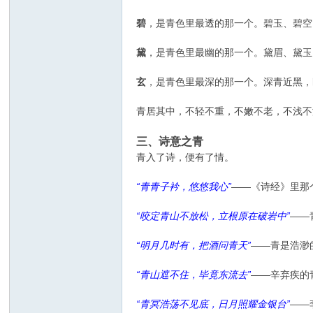
碧
，是青色里最透的那一个。碧玉、碧空
黛
，是青色里最幽的那一个。黛眉、黛玉
玄
，是青色里最深的那一个。深青近黑，
青居其中，不轻不重，不嫩不老，不浅不
三、诗意之青
青入了诗，便有了情。
“青青子衿，悠悠我心”
——《诗经》里那
“咬定青山不放松，立根原在破岩中”
——
“明月几时有，把酒问青天”
——青是浩渺
“青山遮不住，毕竟东流去”
——辛弃疾的
“青冥浩荡不见底，日月照耀金银台”
——