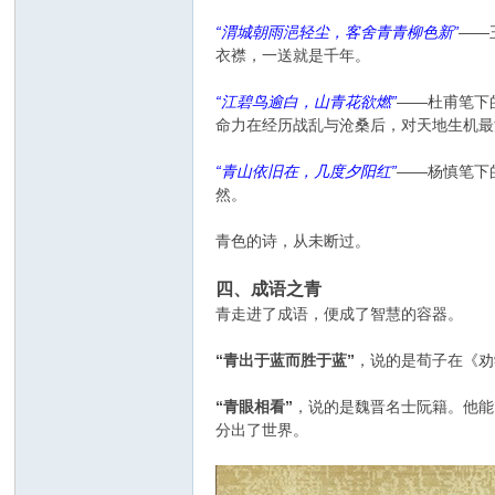
“渭城朝雨浥轻尘，客舍青青柳色新”
——
衣襟，一送就是千年。
“江碧鸟逾白，山青花欲燃”
——杜甫笔下
命力在经历战乱与沧桑后，对天地生机最
“青山依旧在，几度夕阳红”
——杨慎笔下
然。
青色的诗，从未断过。
四、成语之青
青走进了成语，便成了智慧的容器。
“青出于蓝而胜于蓝”
，说的是荀子在《劝
“青眼相看”
，说的是魏晋名士阮籍。他能
分出了世界。