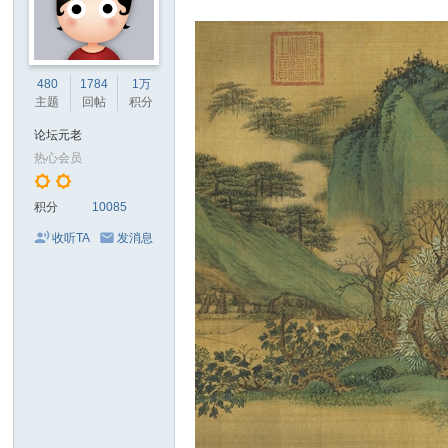
480
1784
1万
主题
回帖
积分
论坛元老
热心会员
积分
10085
收听TA
发消息