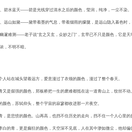
、碧水蓝天——碧是光线穿过清水之后的颜色，莹润，纯净，一尘不染。
、远山如黛——黛带着墨的气息，带着烟雨的朦胧，是远山隐入暮色时，
幽邃难测——老子说“玄之又玄，众妙之门”，玄早已不只是颜色，它是天
浓，不明不暗。
个人站在城头望着远方，爱意漫过了衣领的颜色，漫过了整个春天。
青又是倔强的颜色，郑板桥把一生的磨难都抵在这一道青山上，纹丝不动
的颜色，苏轼仰头，整个宇宙的寂寥都收进那一片夜空。
青，是悲愤的颜色。山再高，也挡不住历史的走向，挡不住一个人心里的
李白的青，更是癫狂的颜色，天空深不见底，人在其中渺如微尘，他却偏