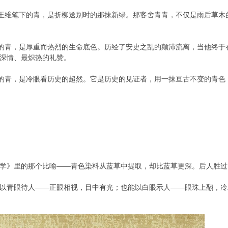
王维笔下的青，是折柳送别时的那抹新绿。那客舍青青，不仅是雨后草木
的青，是厚重而热烈的生命底色。历经了安史之乱的颠沛流离，当他终于
深情、最炽热的礼赞。
的青，是冷眼看历史的超然。它是历史的见证者，用一抹亘古不变的青色
学》里的那个比喻——青色染料从蓝草中提取，却比蓝草更深。后人胜过
以青眼待人——正眼相视，目中有光；也能以白眼示人——眼珠上翻，冷