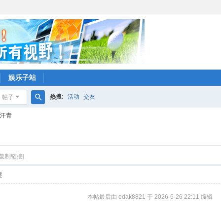
娱乐子站
热搜:
活动
交友
帖子
搜
照汗青
索
[复制链接]
层
本帖最后由 edak8821 于 2026-6-26 22:11 编辑