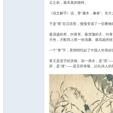
尘之前，最本真的模样。
《说文解字》说，青“属木，像春”。东
于是“青”在汉语里，慢慢变成了一切事
最茂盛的草，叫青草。最澄澈的天，叫青
天色，才配得上那一份清廉。最高超的技
一个“青”字，竟悄悄托起了中国人对美
青又是造字的灵根。加一滴水，是“清”
辞，是“请”——是言辞恭敬，以礼待人