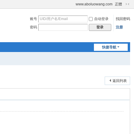
www.aboluowang.com
正體
切
换
账号
自动登录
找回密码
到
窄
密码
注册
登录
版
快捷导航
返回列表