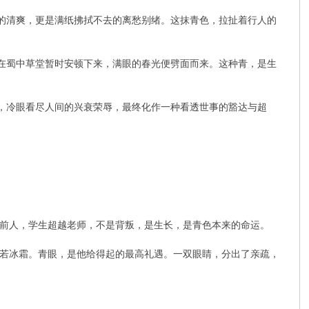
的清爽，更是满纸拂拭不去的离愁别绪。这抹青色，拉扯着行人的
在蜀中草堂暂时安顿下来，满眼的春光便劈面而来。这种青，是生
，冷眼看尽人间的兴衰荣辱，最终化作一种看透世事的豁达与超
前人，学生超越老师，不是背叛，是生长，是青色本来的命运。
若冰霜。青眼，是他给得起的最高礼遇。一双眼睛，分出了亲疏，