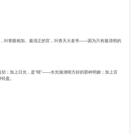
，叫青眼相加。最清正的官，叫青天大老爷——因为只有最清明的
真切；加上日光，是“晴”——水光潋滟晴方好的那种明媚；加上言
种轻盈。