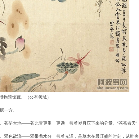
宫博物院馆藏。（公有领域）
据一方。
、苍茫大地——苍比青更重，更远，带着岁月压下来的分量。“苍苍者天
、翠色欲流——翠带着水分，带着光泽，是草木在最旺盛的时刻，从叶尖