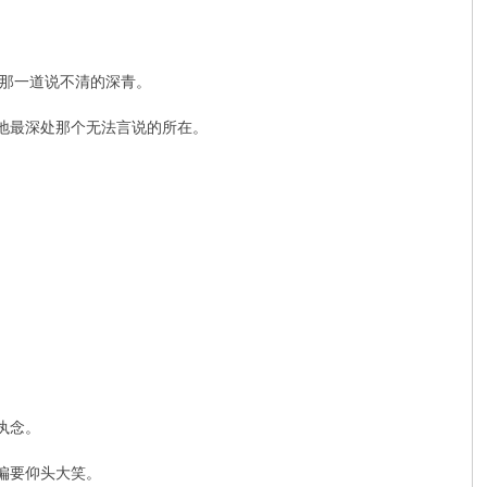
那一道说不清的深青。
地最深处那个无法言说的所在。
。
执念。
偏要仰头大笑。