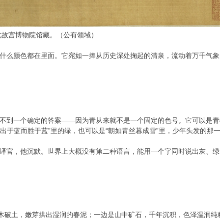
北故宫博物院馆藏。（公有领域）
什么颜色都在里面。它宛如一捧从历史深处掬起的清泉，流动着万千气象
不到一个确定的答案——因为青从来就不是一个固定的色号。它可以是青
青出于蓝而胜于蓝”里的绿，也可以是“朝如青丝暮成雪”里，少年头发的那
译官，他沉默。世界上大概没有第二种语言，能用一个字同时说出灰、绿
草木破土，嫩芽拱出湿润的春泥；一边是山中矿石，千年沉积，色泽温润