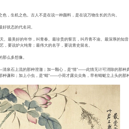
方之色，生机之色。古人不是在说一种颜料，是在说万物生长的方向。
物最好状态的代名词。
天。最美好的年华，叫青春。最珍贵的誓言，叫丹青不渝。最深厚的知音
艺，要说炉火纯青；最伟大的名字，要说青史留名。
好的那么多想像。
——清泉石上流的那种澄澈；加一颗心，是“情”——此情无计可消除的那种
的那种谦和；加上小虫，是“蜻”——小荷才露尖尖角，早有蜻蜓立上头的那