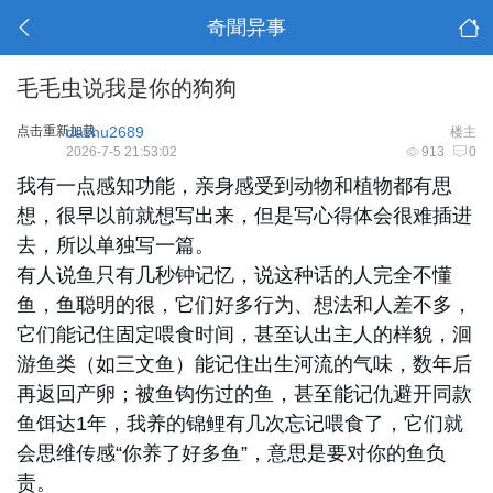
奇聞异事
毛毛虫说我是你的狗狗
点击重新加载
dazhu2689
楼主
2026-7-5 21:53:02
913
0
我有一点感知功能，亲身感受到动物和植物都有思
想，很早以前就想写出来，但是写心得体会很难插进
去，所以单独写一篇。
有人说鱼只有几秒钟记忆，说这种话的人完全不懂
鱼，鱼聪明的很，它们好多行为、想法和人差不多，
它们能记住固定喂食时间，甚至认出主人的样貌，洄
游鱼类（如三文鱼）能记住出生河流的气味，数年后
再返回产卵；被鱼钩伤过的鱼，甚至能记仇避开同款
鱼饵达1年，我养的锦鲤有几次忘记喂食了，它们就
会思维传感“你养了好多鱼”，意思是要对你的鱼负
责。