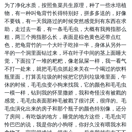
为了净化水质，按照鱼菜共生原理，种了一些水培植
物，有一种叫龟背竹长得特别好，拼多多送的，好像
不要钱，有一天我路过的时候突然感觉到有东西在求
助，走过去一看，有一条毛毛虫，大概有我拇指那么
粗，两三个拇指那么长，表面是棕色黄色还带点红
色，把龟背竹的一个大叶子吃掉一半，身体从另外一
半的一个洞里面钻过来，环在叶子中间的茎上面睡大
觉，下面拉了一堆的粑粑，像老鼠屎一样，我一看气
不打一处来，就把毛毛虫抓起来关在一个喝过的饮料
瓶里面，打算丢垃圾的时候把它扔到垃圾堆里面，午
休的时候，毛毛虫变小狗来找我，它的颜色和毛毛虫
一模一样，钻到我的怀里撒娇，我和奇怪没有被戳的
感觉，毛毛虫表面那种毛被戳了很讨厌，很痒的。毛
毛虫演化出来的房子和那个瓶子的颜色特别像，还分
了房间，有吃饭的地方，睡觉的地方这些，毛毛虫可
怜巴巴的说，我是你的小狗呀，你好久没有喂我水和