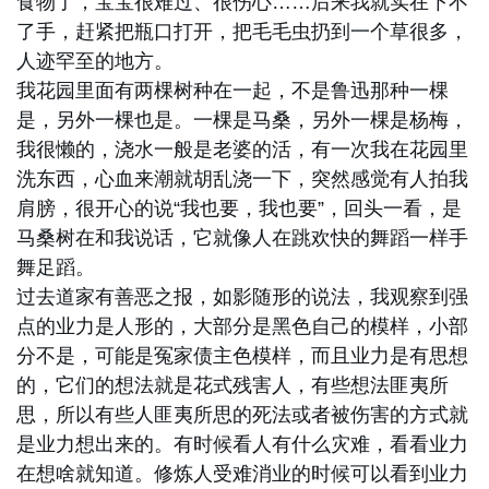
食物了，宝宝很难过、很伤心……后来我就实在下不
了手，赶紧把瓶口打开，把毛毛虫扔到一个草很多，
人迹罕至的地方。
我花园里面有两棵树种在一起，不是鲁迅那种一棵
是，另外一棵也是。一棵是马桑，另外一棵是杨梅，
我很懒的，浇水一般是老婆的活，有一次我在花园里
洗东西，心血来潮就胡乱浇一下，突然感觉有人拍我
肩膀，很开心的说“我也要，我也要”，回头一看，是
马桑树在和我说话，它就像人在跳欢快的舞蹈一样手
舞足蹈。
过去道家有善恶之报，如影随形的说法，我观察到强
点的业力是人形的，大部分是黑色自己的模样，小部
分不是，可能是冤家债主色模样，而且业力是有思想
的，它们的想法就是花式残害人，有些想法匪夷所
思，所以有些人匪夷所思的死法或者被伤害的方式就
是业力想出来的。有时候看人有什么灾难，看看业力
在想啥就知道。修炼人受难消业的时候可以看到业力