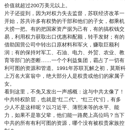
价值就超过200万美元以上。
片子还提到，因为对权力失去监督，苏联经济改革一
开始，苏共许多有权势的干部和他们的子女，都乘机
大捞一把。有的把国家资产据为己有，有的搞权钱交
易，利用权力获取出口优惠和配额，转手发财；有的
借助国营公司中转出口原材料和军火，赚取巨额利
润；有的保持对军工、石油、电力、外贸、农业、教
育等部门的垄断……一个个利益集团，霸占了一切有
利可图的资源和管道。1991年苏联瓦解之初，莫斯科
上万名大富翁中，绝大部分人是权贵或他们的家属子
女。
看到这里，不免又发出一声感概：这与中共太像了！
中共特权阶层，也就是“红二代”、“红三代”们，有多
少人不是这样呢？以习近平、薄熙来等的水平、能
力，如果不是靠父辈，他们能一路爬上高位吗？当下
中共的所有有利可图的资源，哪个没有被权贵家族控