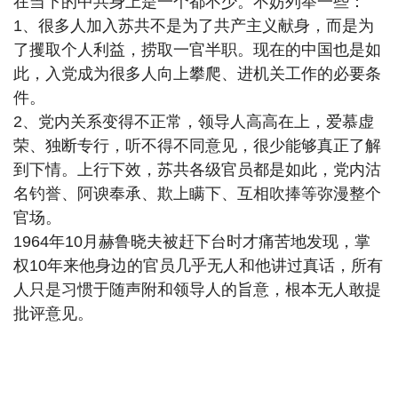
在当下的中共身上是一个都不少。不妨列举一些：
1、很多人加入苏共不是为了共产主义献身，而是为
了攫取个人利益，捞取一官半职。现在的中国也是如
此，入党成为很多人向上攀爬、进机关工作的必要条
件。
2、党内关系变得不正常，领导人高高在上，爱慕虚
荣、独断专行，听不得不同意见，很少能够真正了解
到下情。上行下效，苏共各级官员都是如此，党内沽
名钓誉、阿谀奉承、欺上瞒下、互相吹捧等弥漫整个
官场。
1964年10月赫鲁晓夫被赶下台时才痛苦地发现，掌
权10年来他身边的官员几乎无人和他讲过真话，所有
人只是习惯于随声附和领导人的旨意，根本无人敢提
批评意见。