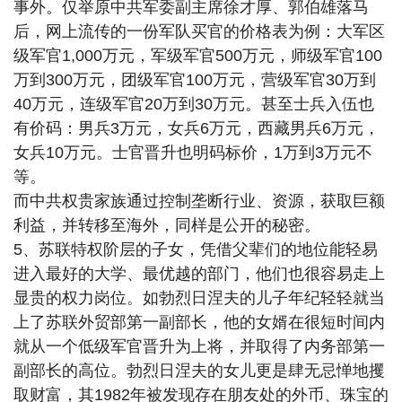
事外。仅举原中共军委副主席徐才厚、郭伯雄落马
后，网上流传的一份军队买官的价格表为例：大军区
级军官1,000万元，军级军官500万元，师级军官100
万到300万元，团级军官100万元，营级军官30万到
40万元，连级军官20万到30万元。甚至士兵入伍也
有价码：男兵3万元，女兵6万元，西藏男兵6万元，
女兵10万元。士官晋升也明码标价，1万到3万元不
等。
而中共权贵家族通过控制垄断行业、资源，获取巨额
利益，并转移至海外，同样是公开的秘密。
5、苏联特权阶层的子女，凭借父辈们的地位能轻易
进入最好的大学、最优越的部门，他们也很容易走上
显贵的权力岗位。如勃烈日涅夫的儿子年纪轻轻就当
上了苏联外贸部第一副部长，他的女婿在很短时间内
就从一个低级军官晋升为上将，并取得了内务部第一
副部长的高位。勃烈日涅夫的女儿更是肆无忌惮地攫
取财富，其1982年被发现存在朋友处的外币、珠宝的