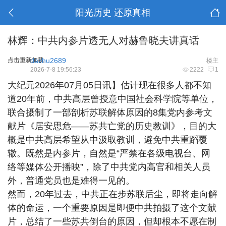
阳光历史 还原真相
林辉：中共内参片透无人对赫鲁晓夫讲真话
点击重新加载
dazhu2689
楼主
2026-7-8 19:56:23
2222
1
大纪元2026年07月05日讯】估计现在很多人都不知
道20年前，中共高层曾授意中国社会科学院等单位，
联合摄制了一部剖析苏联解体原因的8集党内参考文
献片《居安思危——苏共亡党的历史教训》，目的大
概是中共高层希望从中汲取教训，避免中共重蹈覆
辙。既然是内参片，自然是“严禁在各级电视台、网
络等媒体公开播映”，除了中共党内高官和相关人员
外，普通党员也是难得一见的。
然而，20年过去，中共正在步苏联后尘，即将走向解
体的命运，一个重要原因是即便中共拍摄了这个文献
片，总结了一些苏共倒台的原因，但却根本不愿在制