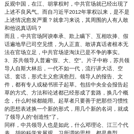
反观中国，在江、胡掌权时，中共官场就已经出现了
上述不良风气。而自习近平2012年掌权以来，是不是
上述情况愈发严重？就拿习来说，其周围的人有人敢
和他说真话吗？
而且，中共官场阿谀奉承、欺上瞒下、互相吹捧、假
话遍地早已司空见惯，为人正直、敢讲真话者根本无
法在官场立足，中共官场逆淘汰已是不争的事实。
3、苏共领导人普遍“假、大、空”。片子中称，苏共领
导人自斯大林后，一代不如一代，流行讲大话、空
话、套话，形式主义愈演愈烈。领导人的报告、文
件，都有专人或秘书班子起草。包括中央全会报告起
草的方式、方法和论述都已经形成了套路，换几个概
念，什么时候都能用。起草者只要善于把那些习惯性
的思想表述换一个新的形式，用几个新的名词，就成
了领导人的“创造性”了。
同样，中共领导人也是如此，什么邓理论、江三个代
表，胡的科学发展观、习所谓的思想，都是典型