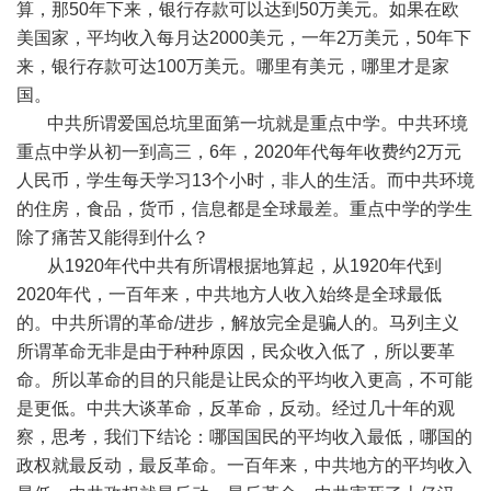
算，那
50
年下来，银行存款可以达到
50
万美元。如果在欧
美国家，平均收入每月达
2000
美元，一年
2
万美元，
50
年下
来，银行存款可达
100
万美元。哪里有美元，哪里才是家
国。
中共所谓爱国总坑里面第一坑就是重点中学。中共环境
重点中学从初一到高三，
6
年，
2020
年代每年收费约
2
万元
人民币，学生每天学习
13
个小时，非人的生活。而中共环境
的住房，食品，货币，信息都是全球最差。重点中学的学生
除了痛苦又能得到什么？
从
1920
年代中共有所谓根据地算起，从
1920
年代到
2020
年代，一百年来，中共地方人收入始终是全球最低
的。中共所谓的革命
/
进步，解放完全是骗人的。马列主义
所谓革命无非是由于种种原因，民众收入低了，所以要革
命。所以革命的目的只能是让民众的平均收入更高，不可能
是更低。中共大谈革命，反革命，反动。经过几十年的观
察，思考，我们下结论：哪国国民的平均收入最低，哪国的
政权就最反动，最反革命。一百年来，中共地方的平均收入