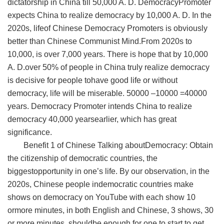
dictatorship in China till 50,000 A. D. DemocracyPromoter
expects China to realize democracy by 10,000 A. D. In the
2020s, lifeof Chinese Democracy Promoters is obviously
better than Chinese Communist Mind.From 2020s to
10,000, is over 7,000 years. There is hope that by 10,000
A. D.over 50% of people in China truly realize democracy
is decisive for people tohave good life or without
democracy, life will be miserable. 50000 –10000 =40000
years. Democracy Promoter intends China to realize
democracy 40,000 yearsearlier, which has great
significance.
Benefit 1 of Chinese Talking aboutDemocracy: Obtain
the citizenship of democratic countries, the
biggestopportunity in one’s life. By our observation, in the
2020s, Chinese people indemocratic countries make
shows on democracy on YouTube with each show 10
ormore minutes, in both English and Chinese, 3 shows, 30
or more minutes, shouldbe enough for one to start to get