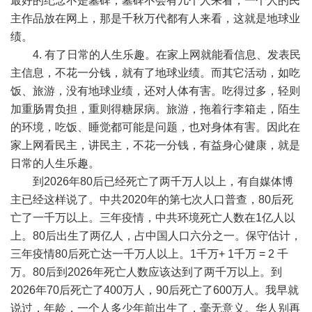
最好的纪念不是墓碑，墓碑不会有几个人来看，一个人的民
主作品放在网上，那是千秋万代都有人来看，这就是地球业
绩。
4.
有了日常的人生乐趣。在家上网就能看信息、发表民
主信息，不花一分钱，就有了地球业绩。而其它活动，如吃
饭、旅游，没有地球业绩，还对人体有害。吃得过多，轻则
加重肠胃负担，重则得糖尿病。旅游，拖着行李箱走，陌生
的环境，吃饭、睡觉都可能是问题，也对身体有害。因此在
家上网看民主，讲民主，不花一分钱，有益身心健康，就是
日常的人生乐趣。
到
2026
年
80
后已经死亡了两千万人以上，有自媒体博
主已经这样说了。中共
2020
年的第七次人口普查，
80
后死
亡了一千万以上。三年疫情，中共环境死亡人数在
1
亿人以
上。
80
后出生了两亿人，占中国人口六分之一。保守估计，
三年疫情
80
后死亡达一千万人以上。
1
千万
+ 1
千万
= 2
千
万。
80
后到
2026
年死亡人数应该达到了两千万以上。到
2026
年
70
后死亡了
400
万人，
90
后死亡了
600
万人。我早就
说过，年龄，一个人多少年前出生了，毫无意义。华人别再