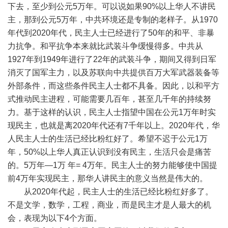
下去，至少到公元
5
万年。可以说如果
90%
以上华人不讲民
主，那到公元
5
万年，中共环境还是专制的老样子。从
1970
年代到
2020
年代，民主人士已经进行了
50
年的和平、非暴
力抗争。和平抗争本来就比武装斗争缓慢得多。中共从
1927
年到
1949
年进行了
22
年的武装斗争，期间又得到日军
消灭了国军主力，以及苏联向中共提供百万大军武器装备等
外部条件，而这些条件民主人士都不具备。因此，以和平方
式推动民主进程，可能需要几百年，甚至几千年的持续努
力。基于这样的认识，民主人士指望中国在公元
1
万年时实
现民主，也就是离
2020
年代还有
7
千年以上。
2020
年代，华
人民主人士的生活已经比粉红好了。希望不迟于公元
1
万
年，
50%
以上华人真正认识到没有民主，生活只会是痛苦
的。
5
万年
—1
万
年
= 4
万年。民主人士的努力能够使中国提
前
4
万年实现民主，那华人讲民主的意义当然是伟大的。
从
2020
年代起，民主人士的生活已经比粉红好多了。
不是文学，数学，工程，商业，而是民主才是人最大的机
会，表现为以下
4
个方面。