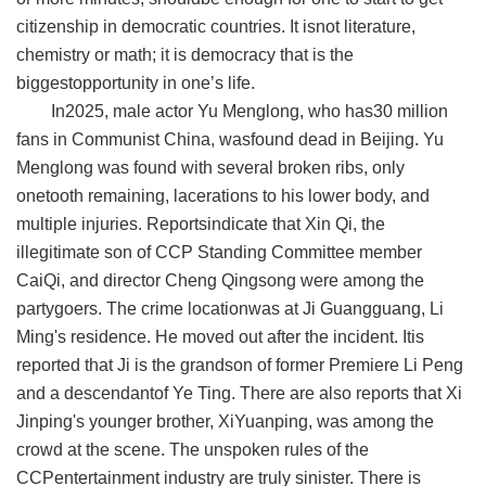
citizenship in democratic countries. It isnot literature,
chemistry or math; it is democracy that is the
biggestopportunity in one’s life.
In2025, male actor Yu Menglong, who has30 million
fans in Communist China, wasfound dead in Beijing. Yu
Menglong was found with several broken ribs, only
onetooth remaining, lacerations to his lower body, and
multiple injuries. Reportsindicate that Xin Qi, the
illegitimate son of CCP Standing Committee member
CaiQi, and director Cheng Qingsong were among the
partygoers. The crime locationwas at Ji Guangguang, Li
Ming's residence. He moved out after the incident. Itis
reported that Ji is the grandson of former Premiere Li Peng
and a descendantof Ye Ting. There are also reports that Xi
Jinping's younger brother, XiYuanping, was among the
crowd at the scene. The unspoken rules of the
CCPentertainment industry are truly sinister. There is