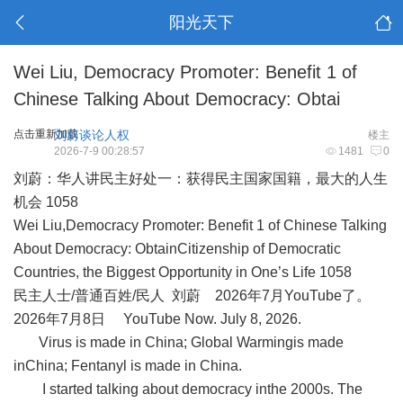
阳光天下
Wei Liu, Democracy Promoter: Benefit 1 of
Chinese Talking About Democracy: Obtai
点击重新加载
刘蔚谈论人权
楼主
2026-7-9 00:28:57
1481
0
刘蔚：华人讲民主好处一：获得民主国家国籍，最大的人生
机会
1058
Wei Liu,Democracy Promoter: Benefit 1 of Chinese Talking
About Democracy: ObtainCitizenship of Democratic
Countries, the Biggest Opportunity in One’s Life 1058
民主人士
/
普通百姓
/
民人
刘蔚
2026
年
7
月
YouTube
了。
2026
年
7
月
8
日
YouTube Now. July 8, 2026.
Virus is made in China; Global Warmingis made
inChina; Fentanyl is made in China.
I started talking about democracy inthe 2000s. The