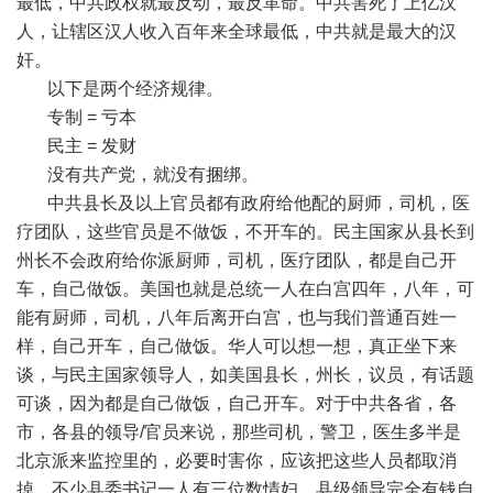
最低，中共政权就最反动，最反革命。中共害死了上亿汉
人，让辖区汉人收入百年来全球最低，中共就是最大的汉
奸。
以下是两个经济规律。
专制
=
亏本
民主
=
发财
没有共产党，就没有捆绑。
中共县长及以上官员都有政府给他配的厨师，司机，医
疗团队，这些官员是不做饭，不开车的。民主国家从县长到
州长不会政府给你派厨师，司机，医疗团队，都是自己开
车，自己做饭。美国也就是总统一人在白宫四年，八年，可
能有厨师，司机，八年后离开白宫，也与我们普通百姓一
样，自己开车，自己做饭。华人可以想一想，真正坐下来
谈，与民主国家领导人，如美国县长，州长，议员，有话题
可谈，因为都是自己做饭，自己开车。对于中共各省，各
市，各县的领导
/
官员来说，那些司机，警卫，医生多半是
北京派来监控里的，必要时害你，应该把这些人员都取消
掉。不少县委书记一人有三位数情妇，县级领导完全有钱自