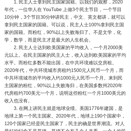
1.
民主人士拿到民主国家国籍。以我们的观察，
2020
年代，一位华人在
YouTube
上做
3
个民主节目，一个节目
10
分钟，
3
个节目
30
分钟讲民主，中文、英文都讲，就可以
拿到民主国家的国籍。可以说，民主人士
100%
拿到民主国
家的国籍。而粉红，
90%
以上失败海归了。不是文学，化
学，数学，而是民主才是最大的人生机会。
2.
民主人士达到欧美国家的平均收入，一个月
2000
美
元以上。在民主国家的民主人士，收入达到欧美国家的平均
水平。而粉红多数不能出国，在中共环境难以交房租。
2020
年代，中共环境城市房租约
1500
元人民币一个月，而
中共环境城市的平均收入约
1000
元人民币一个月。来到民
主国家的粉红，
90%
以上失败海归，在美国多数州
2020
年
代房租约
700
美元一个月，说明这些粉红一个月
1000
美元的
收入也没有。
3.
在网上讲民主就是地球业绩。美国
1776
年建国，是
地球上第一个民主国家。
2020
年代，地球上
190
个国家中，
120
个国家已经是民主国家了，民主的确是世界潮流。对人