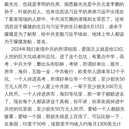
极光光，也就是李明的住房。据悉极光光是中共元老李鹏的
孙子，叶挺的后人。也有信息说习近平的弟弟习远平出现在
了案发现场的人群中。中共演艺圈的潜规则太罪恶了。还有
消息说于朦胧的生日与习近平的生日都是
6
月
15
日，虐杀于
朦胧是为了献祭，给中共党魁习近平续命。地球上华人都该
为于朦胧发帖，签名。
2024
年我们发现中共的所谓祖国，爱国主义就是给
13
亿
人挖的巨大坑或者叫总坑。进了这个总坑，有重点中学，高
考，中共大学，攀比头衔职称，考研，所谓好单位，股市，
房市，海归，五险一金，中共银行，欧美华人团体等
12
个子
坑。一个人掉进高考，所谓好单位等一个坑里，至少损失
50
万元人民币；一个人爱上中共国，一辈子至少损失
100
万元
人民币。一个人掉进房市，海归等坑里，那一辈子都赔进去
了。现在每个人都该讲这个真相，你不讲，你亲友就掉进中
共挖的坑里面，至少损失
50
万元人民币。爱错一个人都损失
惨重，爱错一个国，那损失就是上百倍了。可以比较一下，
在泰国，印度干
50
年，按那里平均收入约每月
1300
美元计