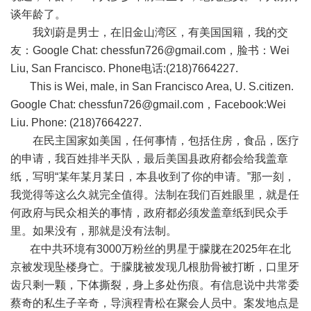
谈年龄了。
我刘蔚是男士，在旧金山湾区，有美国国籍，我的交
友：
Google Chat:
chessfun726@gmail.com
，脸书：
Wei
Liu, San Francisco. Phone
电话
:(218)7664227.
This is Wei, male, in San Francisco Area, U. S.citizen.
Google Chat:
chessfun726@gmail.com
，
Facebook:Wei
Liu. Phone: (218)7664227.
在民主国家如美国，任何事情，包括住房，食品，医疗
的申请，我百姓排半天队，最后美国县政府都会给我盖章
纸，写明
“
某年某月某日，本县收到了你的申请。
”
那一刻，
我觉得等这么久就完全值得。法制在我们百姓眼里，就是任
何政府与民众相关的事情，政府都必须发盖章纸到民众手
里。如果没有，那就是没有法制。
在中共环境有
3000
万粉丝的男星于朦胧在
2025
年在北
京被发现坠楼身亡。于朦胧被发现几根肋骨被打断，口里牙
齿只剩一颗，下体撕裂，身上多处伤痕。有信息说中共常委
蔡奇的私生子辛奇，导演程青松在聚会人员中。案发地点是