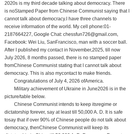
2020s is my third decade talking about democracy. There
is noStamped Paper from Chinese Communist saying that I
cannot talk about democracy.I have three channels to
receive information of the world. My cell phone:01-
2187664227, Google Chat:
chessfun726@gmail.com
,
Facebook: Wei Liu, SanFrancisco, man with a soccer ball.
After I published my contact in November,2025, till now
July 2026, 8 months passed, there is no stamped paper
fromChinese Communist stating that I cannot talk about
democracy. This is also mycontact to make friends.
Congratulations of July 4, 2026 ofAmerica.
Military achievement of Ukraine in June2026 is in the
picture/table below.
Chinese Communist intends to keep itsregime or
dictatorship forever, say at least till 50,000 A. D. It is safe
tosay that if over 90% of Chinese people do not talk about
democracy, thenChinese Communist will keep its