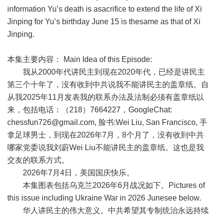
information Yu’s death is asacrifice to extend the life of Xi
Jinping for Yu’s birthday June 15 is thesame as that of Xi
Jinping.
本集主要内容：
Main Idea of this Episode:
我从
2000
年代讲民主到现在
2020
年代，已经是讲民主
第三个十年了，没有收到中共说我不能讲民主的盖章纸。自
从我
2025
年
11
月发表我的联系办法及法制必须有盖章纸以
来，包括电话：（
218
）
7664227
，
GoogleChat:
chessfun726@gmail.com
,
脸书
:Wei Liu, San Francisco,
手
拿足球男士，到现在
2026
年
7
月，
8
个月了，没有收到中共
哪家党委说我刘蔚
Wei Liu
不能讲民主的盖章纸。这也是我
交友的联系方式。
2026
年
7
月
4
日，美国国庆快乐。
本集图表包括乌克兰
2026
年
6
月战况如下。
Pictures of
this issue including Ukraine War in 2026 Junesee below.
华人讲民主的伟大意义。中共希望其专制统治永远持续