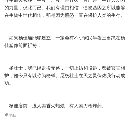
弃生命去实现一种尊严。尊严是什么？尊严是一种让人发怒
的力量，仅此而已。我们有理由相信，愤怒基因之所以能够
在生物中世代相传，那是因为愤怒一直在保护人类的生存。
如果杨佳庙能够建立，一定会有不少冤民半夜三更跪在杨
佳塑像前面祈祷：
杨壮士，我已经走投无路，一切上访和投诉，都被官官相
护，如今只有以你为榜样。愿杨壮士在天之灵保佑我行动成
功。
杨佳庙前，没人卖香火蜡烛，有人卖刀枪炸药。
杨佳