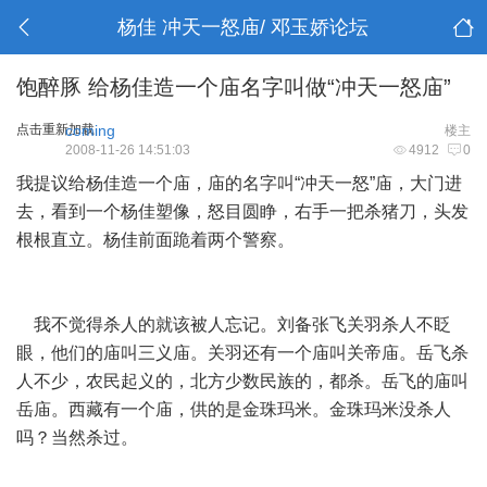
杨佳 冲天一怒庙/ 邓玉娇论坛
饱醉豚 给杨佳造一个庙名字叫做“冲天一怒庙”
点击重新加载
coming
楼主
2008-11-26 14:51:03
4912
0
我提议给杨佳造一个庙，庙的名字叫“冲天一怒”庙，大门进
去，看到一个杨佳塑像，怒目圆睁，右手一把杀猪刀，头发
根根直立。杨佳前面跪着两个警察。
我不觉得杀人的就该被人忘记。刘备张飞关羽杀人不眨
眼，他们的庙叫三义庙。关羽还有一个庙叫关帝庙。岳飞杀
人不少，农民起义的，北方少数民族的，都杀。岳飞的庙叫
岳庙。西藏有一个庙，供的是金珠玛米。金珠玛米没杀人
吗？当然杀过。