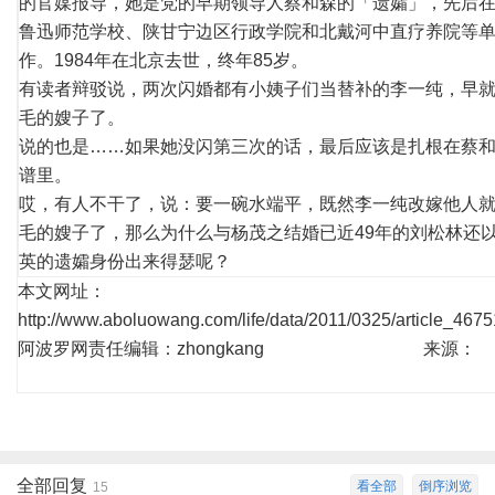
的官媒报导，她是党的早期领导人蔡和森的「遗孀」，先后
鲁迅师范学校、陕甘宁边区行政学院和北戴河中直疗养院等
作。1984年在北京去世，终年85岁。
有读者辩驳说，两次闪婚都有小姨子们当替补的李一纯，早
毛的嫂子了。
说的也是……如果她没闪第三次的话，最后应该是扎根在蔡
谱里。
哎，有人不干了，说：要一碗水端平，既然李一纯改嫁他人
毛的嫂子了，那么为什么与杨茂之结婚已近49年的刘松林还
英的遗孀身份出来得瑟呢？
本文网址：
http://www.aboluowang.com/life/data/2011/0325/article_4675
阿波罗网责任编辑：zhongkang 来源：
全部回复
看全部
倒序浏览
15