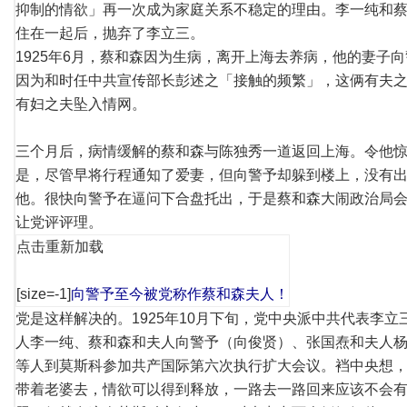
抑制的情欲」再一次成为家庭关系不稳定的理由。李一纯和
住在一起后，抛弃了李立三。
1925年6月，蔡和森因为生病，离开上海去养病，他的妻子
因为和时任中共宣传部长彭述之「接触的频繁」，这俩有夫
有妇之夫坠入情网。
三个月后，病情缓解的蔡和森与陈独秀一道返回上海。令他
是，尽管早将行程通知了爱妻，但向警予却躲到楼上，没有
他。很快向警予在逼问下合盘托出，于是蔡和森大闹政治局
让党评评理。
点击重新加载
[size=-1]
向警予至今被党称作蔡和森夫人！
党是这样解决的。1925年10月下旬，党中央派中共代表李立
人李一纯、蔡和森和夫人向警予（向俊贤）、张国焘和夫人
等人到莫斯科参加共产国际第六次执行扩大会议。裆中央想
带着老婆去，情欲可以得到释放，一路去一路回来应该不会