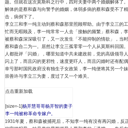
题。但就在这次莫斯科之行中，四对夫妻中两个婚姻解体了
解体的是蔡和森与向警予的婚姻，体弱多病的蔡和森受不了
击，病倒下了。
李立三和李一纯主动到蔡和森那里照顾帮助。由于李立三的
忙而无暇顾及，李一纯常常一人去「接触的频繁」蔡和森，
被蔡和森深深吸引了，又一次发生「不能抑制的情欲」，当
蔡和森合二为一。居然让李立三孤零零一个人从莫斯科回国
人都批评「闪婚」，哪里知道中共未建政前，党的高级领导
闪上了，而且闪的更邪性，速度更吓人，而且闪婚时还有配
幸亏那时国民政府没有独生子女政策，李一纯便将其另一个
崇善许与李立三为妻，度过了又一个难关。
点击重新加载
[size=-1]
杨开慧哥哥杨开智的妻子
李一纯被称革命专嫁户。
1931年夏，蔡和森被捕死后，不知李一纯有没有再闪婚，反