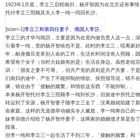
1923年1月底，李立三启程南归，杨开智因为在北京还有事
托付李立三照顾其夫人李一纯一同回长沙。
[size=-1]
李立三和第四任妻子、俄国人李莎。
李立三的才华与阅历，主要是因为在党内做负责人这一点，
引着李一纯，觉的杨开智啥也不是。此时的李立三，噎离家
年，献身撒旦党革别人命的工作，生活长时间没有人照顾，
希望有个女子（当时大姑娘有的是）生活在身边。虽然老祖
训：「朋友之妻不可辱」，但共产党的原则是共产共妻，于
们南归的途中，产生了不能抑制的情欲。按照报导说，错不
俩，错在由于「接触的频繁」和情欲这东西「不能抑制」。
本来杨开智托付李立三照顾李一纯到长沙，但旅途中所托之
转运到了安源，杨开智妻子随李立三走了，没离婚就组建了
命家庭。这样的无道德举动确实令人尴尬，李一纯将自己的
妹李崇德介绍给了杨开智作妻子，这两家的婚姻债才算是告
段落。
但李一纯和李立三一起生活了不到三年，「接触的频繁」和