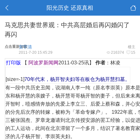
阳光历史 还原真相
马克思共妻世界观：中共高层婚后再闪婚闪了
再闪
点击重新加载
安宇清
楼主
2011-7-20 15:45:29
216374
15
打印版
【
阿波罗新闻网
2011-03-25讯】
作者
：林凌
[size=-1]
70年代末，杨开智夫妇等在板仓为杨开慧扫墓。
有一段中共历史丑闻，说湖南人李一纯（原名李崇英）原本
东和杨开慧的亲嫂子，杨开慧哥哥杨开智的妻子，但后来未
开智时，噎感情奔放的先爱上李立三、后爱上蔡和森，并心
的分先后次序的转嫁，被称为「革命专嫁户」。 1922年底，
三被张国焘、罗章龙邀请到北京传授安源的罢工经验，以促
的工人运动，此间在北京滞留了一个多月，结识了著名教育
济的儿子杨开智、李崇英夫妇。