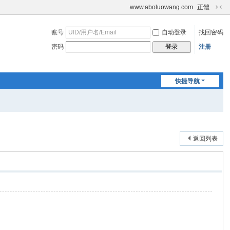
www.aboluowang.com
正體
切
换
账号
自动登录
找回密码
到
窄
密码
注册
登录
版
快捷导航
返回列表