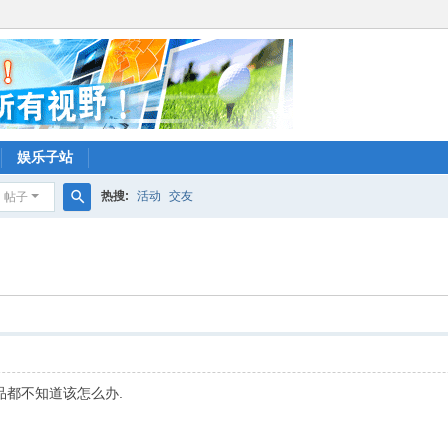
娱乐子站
热搜:
活动
交友
帖子
搜
索
品都不知道该怎么办.