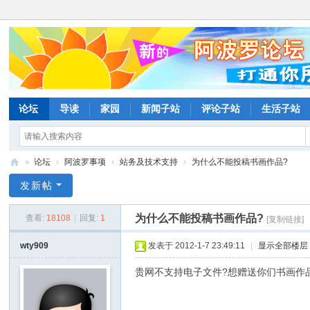
论坛
导读
家园
新闻子站
评论子站
生活子站
»
论坛
›
阿波罗事项
›
站务及技术支持
›
为什么不能投稿书画作品?
阿
发新帖
波
为什么不能投稿书画作品?
查看:
18108
|
回复:
1
[复制链接]
罗
网
wty909
发表于 2012-1-7 23:49:11
|
显示全部楼层
论
贵网不支持电子文件?想赠送你们书画作
坛