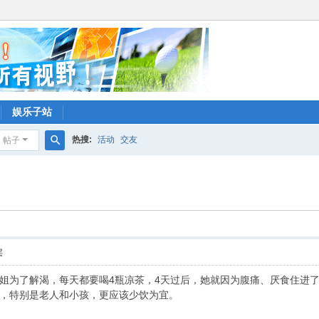
娱乐子站
热搜:
活动
交友
帖子
搜
索
层
姐为了解渴，每天都要喝4瓶凉茶，4天过后，她就因为腹痛、厌食住进
，特别是老人和小孩，更应该少饮为宜。