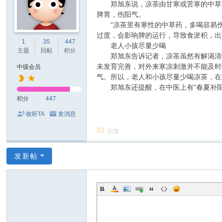
郑旭东说，凉茶由甘寒或苦寒的中草药
脾胃，伤阳气。
“凉茶里有寒性的中草药，多喝容易伤
过度，会影响脾的运行，导致食淤积，出
1
35
447
老人小孩尽量少喝
主题
回帖
积分
郑旭东告诉记者，凉茶虽然有解渴清热
未发育完善，对外来寒凉刺激并不能及时
中级会员
气。所以，老人和小孩尽量少喝凉茶，在
郑旭东还提醒，在中医上有“春夏补阳
积分
447
收听TA
发消息
回复
发新帖