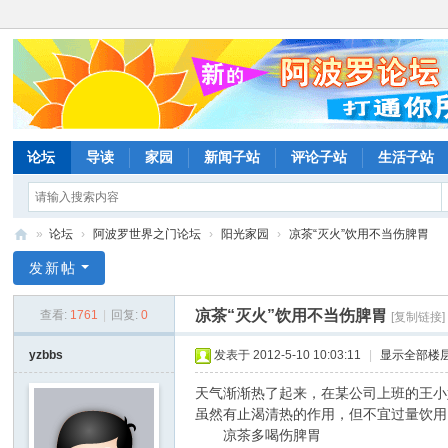
论坛
导读
家园
新闻子站
评论子站
生活子站
»
论坛
›
阿波罗世界之门论坛
›
阳光家园
›
凉茶“灭火”饮用不当伤脾胃
阿
发新帖
波
凉茶“灭火”饮用不当伤脾胃
查看:
1761
|
回复:
0
[复制链接]
罗
网
yzbbs
发表于 2012-5-10 10:03:11
|
显示全部楼
论
天气渐渐热了起来，在某公司上班的王小
坛
虽然有止渴清热的作用，但不宜过量饮用
凉茶多喝伤脾胃