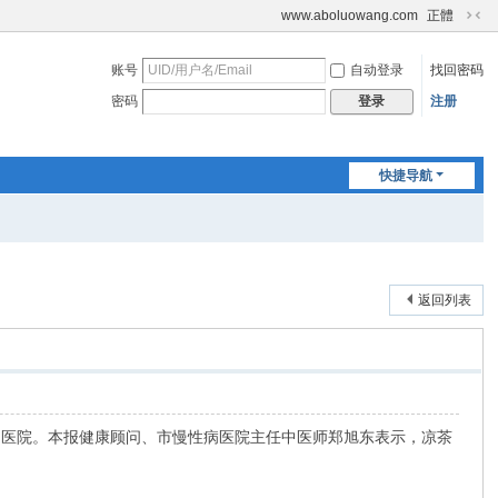
www.aboluowang.com
正體
切
换
账号
自动登录
找回密码
到
窄
密码
注册
登录
版
快捷导航
返回列表
了医院。本报健康顾问、市慢性病医院主任中医师郑旭东表示，凉茶