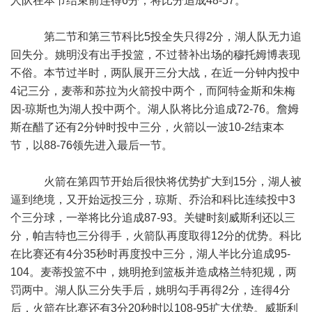
人队在本节结束前连得6分，将比分追成48-57。
第二节和第三节科比5投全失只得2分，湖人队无力追
回失分。姚明没有出手投篮，不过替补出场的穆托姆博表现
不俗。本节过半时，两队展开三分大战，在近一分钟内投中
4记三分，麦蒂和苏拉为火箭投中两个，而阿特金斯和朱梅
因-琼斯也为湖人投中两个。湖人队将比分追成72-76。詹姆
斯在醋了还有2分钟时投中三分，火箭以一波10-2结束本
节，以88-76领先进入最后一节。
火箭在第四节开始后很快将优势扩大到15分，湖人被
逼到绝境，又开始远投三分，琼斯、乔治和科比连续投中3
个三分球，一举将比分追成87-93。关键时刻威斯利还以三
分，帕吉特也三分得手，火箭队再度取得12分的优势。科比
在比赛还有4分35秒时再度投中三分，湖人半比分追成95-
104。麦蒂投篮不中，姚明抢到篮板并造成格兰特犯规，两
罚两中。湖人队三分失手后，姚明勾手再得2分，连得4分
后，火箭在比赛还有3分20秒时以108-95扩大优势。威斯利