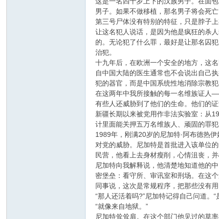
这是一名四十岁上下的汉族男子。在面包
男子。如果不做移植，那名男子将会死亡
第三号尸体没有特别的特征，只是脖子上
让这名犯人说话，是因为他是疯狂的杀人
的。无论犯了什么罪，最好是让那名囚犯
治犯。
十九年后，在欧洲一个安全的地方，这名
自中国大陆的医生通常也不会说出自己执
犯的器官，而是中国系统性地消除宗教犯
在这两年中我所接触的每一名维族证人—
有些人还威胁到了他们的生命。他们的证
新疆长期以来被党用作非法实验室：从1
计里面能关押五万名维族人、顽固的罪犯
1989年，刚满20岁的尼加特·阿布德热伊
对党的威胁。尼加特是首批进入该单位的
民营，他看上去身材瘦削，心情沮丧，并
尼加特向我解释说，他清楚地知道他的中
密堡垒：看守所、审讯室和刑场。在这个
同事说，这次是常规程序，把那些没有用
“那人还活着吗?”尼加特记得自己问道。“
“就像来自地狱。”
尼加特耸耸肩。在这个部门他见过的草率