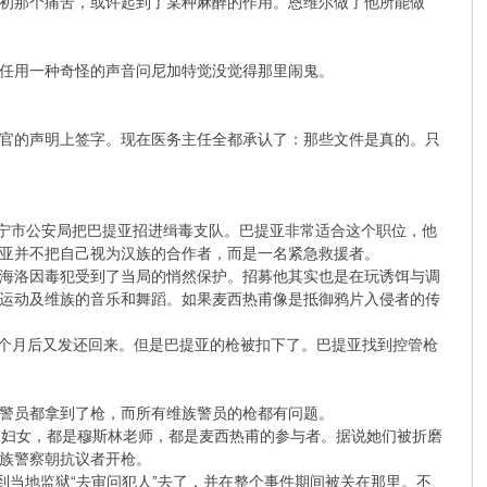
初那个痛苦，或许起到了某种麻醉的作用。恩维尔做了他所能做
任用一种奇怪的声音问尼加特觉没觉得那里闹鬼。
官的声明上签字。现在医务主任全都承认了：那些文件是真的。只
西部城市伊宁市公安局把巴提亚招进缉毒支队。巴提亚非常适合这个职位，他
亚并不把自己视为汉族的合作者，而是一名紧急救援者。
海洛因毒犯受到了当局的悄然保护。招募他其实也是在玩诱饵与调
运动及维族的音乐和舞蹈。如果麦西热甫像是抵御鸦片入侵者的传
一个月后又发还回来。但是巴提亚的枪被扣下了。巴提亚找到控管枪
警员都拿到了枪，而所有维族警员的枪都有问题。
名妇女，都是穆斯林老师，都是麦西热甫的参与者。据说她们被折磨
族警察朝抗议者开枪。
到当地监狱“去审问犯人”去了，并在整个事件期间被关在那里。不