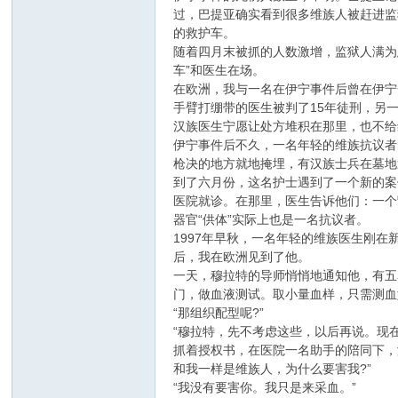
过，巴提亚确实看到很多维族人被赶进监
的救护车。
随着四月末被抓的人数激增，监狱人满为
车”和医生在场。
在欧洲，我与一名在伊宁事件后曾在伊宁
手臂打绷带的医生被判了15年徒刑，另
汉族医生宁愿让处方堆积在那里，也不给
伊宁事件后不久，一名年轻的维族抗议者
枪决的地方就地掩埋，有汉族士兵在墓地
到了六月份，这名护士遇到了一个新的案
医院就诊。在那里，医生告诉他们：一个
器官“供体”实际上也是一名抗议者。
1997年早秋，一名年轻的维族医生刚在
后，我在欧洲见到了他。
一天，穆拉特的导师悄悄地通知他，有五
门，做血液测试。取小量血样，只需测血
“那组织配型呢?”
“穆拉特，先不考虑这些，以后再说。现在
抓着授权书，在医院一名助手的陪同下，
和我一样是维族人，为什么要害我?”
“我没有要害你。我只是来采血。”