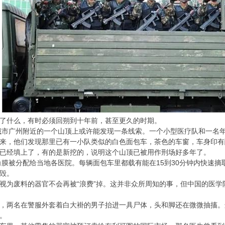
了什么，有时必须回朔到十年前，甚至更久的时期。
方城市广州附近的一个山顶上或许能发现一条线索。一个小型医疗队和一名
来，他们发现那里已有一小队类似的白色面包车，茶色的车窗，车身印有
已经填上了，有的是新挖的，说明这个山顶已被用作刑场好多年了。
眼角膜被分配给当地各医院。每辆面包车里都载有能在15到30分钟内快速
毁。
视为废料的器官不会再被“浪费”掉。这并非众所周知的事，但中国的医
，两名在警服外套着白大褂的男子抬进一具尸体，头和脚还在微微抽搐。
。