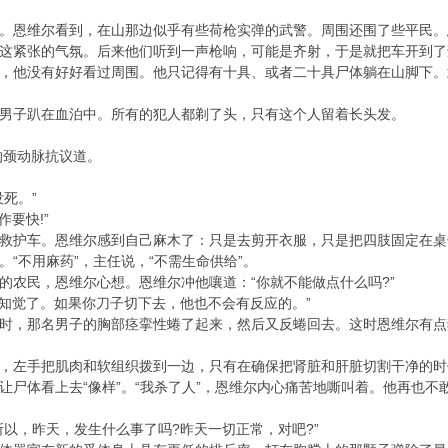
。恩维尔看到，在山那边似乎有些荷枪实弹的武警。周围还围了些平民。
这紧张的气氛。后来他们听到一声枪响，可能是齐射，于是就把车开到了
，他没有好好看过周围。他只记得有十具、或者二十具尸体躺在山脚下。
男子趴在血泊中。所有的犯人都剃了头，只有这个人留着长头发。
的颈动脉抗议道。
死。”
作要快!”
救护车。恩维尔感到自己麻木了：只是去剪开衣服，只是把四肢固定在桌
“不用麻药”，主任说，“不需生命供给”。
的农民，恩维尔心想。恩维尔冲他嚷道：“你就不能做点什么吗?”
有知觉了。如果你刀子切下去，他也不会有反应的。”
时，那名男子的胸部痉挛性蜷了起来，然后又反蜷回去。这时恩维尔有点狂
，左手把肌肉和软组织拨到一边，只有在确保把肾脏和肝脏切割干净的时
让尸体看上去“像样”。“我杀了人”，恩维尔内心痛苦地嘶叫着。他再也
所以，昨天，发生什么事了吗?昨天一切正常，对吧?”