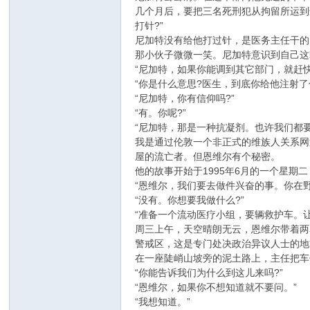
几个月后，要把三名死刑犯从拘留所运到
打针?”
尼加特没有给他打过针，是医务主任干的
那小伙子微微一笑。尼加特意识到自己这
“尼加特，如果你能调到其它部门，就赶快
“你是什么意思?医生，到底你给他注射了
“尼加特，你有信仰吗?”
“有。你呢?”
“尼加特，那是一种抗凝剂。也许我们都要
我是通过伦敦一个非正式的维族人关系网第
屋的流亡者。但恩维尔有个秘密。
他的故事开始于1995年6月的一个星
“恩维尔，我们要去做件兴奋的事。你在野
“没有。你想要我做什么?”
“准备一个流动医疗小组，要辆救护车。
周三上午，天空晴朗无云，恩维尔带着两
警戒区，这是专门处决政治异议人士的地
在一座陡峭山坡旁的泥土路上，主任把车
“你能告诉我们为什么到这儿来吗?”
“恩维尔，如果你不想知道就不要问。”
“我想知道。”