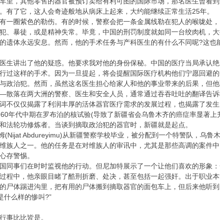
车里，其他零售的器官被预订卖给有利可图的国际市场，那名医生曾看到
。有了它，这人会奇迹般地从病床上起来，大约能继续正常生活25年。
有一圈紫色的勒伤。有的时候，警察会把一条金属线勒在犯人的喉咙处，
犯、暴徒，或是精神失常。毕竟，中国的刑罚制度就如同一台绞肉机，大
的遗体永远安息。然而，他的手术任务与产科医生的有什么不同呢?这也
医生讲出了他的疑惑。他要求我对他的身份保秘。中国的医疗当局承认绝
行过这样的手术。因为一旦提起，将会提醒国际医疗机构他们宁愿回避的
与政治犯。然而，虽然这名医生担心给家人和他的事业带来的后果，但他
—散落在两大洲的警察、医生和安全人员，通常通过吞吞吐吐的翻译告诉
词不仅仅揭露了利润丰厚的活体器官医疗需求的发展过程，也揭露了发生
960年代中期在罗布泊的核试验(导致了新疆省会乌鲁木齐的癌症率显著
和法轮功修炼者。当谈到摘取政治犯的器官时，新疆就是起点。
姆(Nijat Abdureyimu)从新疆警察学校毕业，被分配到一个特警队
维族人之一。他的任务是在对维族人的审讯中，尤其是那些高调的案件中
心存警惕。
国同事们在时时监视他的行动。但尼加特展示了一个让他们喜欢的形象：一
过程中，他亲眼目睹了酷刑折磨、处决，甚至包括一起强奸。出于职业本
的尸体踢进沟里，把有用的尸体搬到摘取器官的面包车上，但后来他听到
是什么样的惨叫?”
行事比比皆是。