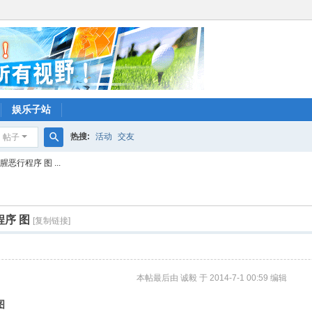
娱乐子站
热搜:
活动
交友
帖子
搜
行程序 图 ...
索
序 图
[复制链接]
本帖最后由 诚毅 于 2014-7-1 00:59 编辑
图