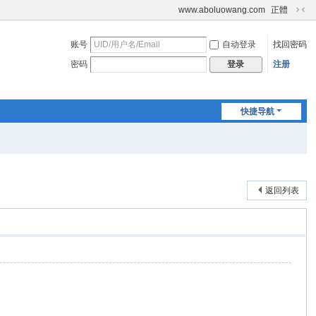
www.aboluowang.com
正體
切
换
账号
自动登录
找回密码
到
窄
密码
注册
登录
版
快捷导航
返回列表