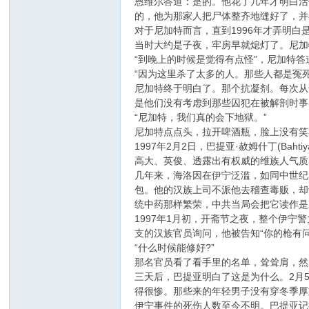
恩维尔答道：是的。他花了几年才明白活
的，他为那家人把尸体整齐地缝好了，并
对于尼加特而言，直到1996年才弄明白
当时大约是子夜，牢房早就熄灯了。尼加
“到晚上的时候是觉得有点怪”，尼加特答
“因为这里杀了太多的人。那些人都是冤死
尼加特终于明白了。那个抗凝剂。每次从
是他们没有考虑到那些囚犯在被解剖时事
“尼加特，我们真的会下地狱。”
尼加特点点头，拉开啤酒瓶，脸上没有笑
1997年2月2日，巴提亚·赦姆什丁(Ba
高大、英俊、透露出有权威的维族人气质
几年来，海洛因在伊宁泛滥，如同中世纪
包。他的汉族上司不派他去稽查毒贩，却
统中药那样繁荣，中共当局会把它读作是
1997年1月初，开斋节之夜，整个伊
支的汉族官员询问，他被告知“你的枪有问
“什么时候能修好?”
那名官员看了看手里的名单，耸耸肩，然
三天后，巴提亚明白了这是为什么。2月
得很惨。那些来的年轻男子没有穿冬季厚
伊宁事件的死伤人数至今不明。巴提亚记