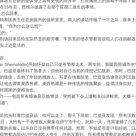
体器官在新的受体身上具有更低的排斥率，打在胸膛上的那颗子弹除了最
在15年后，恩维尔披露了在那个星期三发生的事情。
是怎么回事。
特和医务主任在拘留所的值班室里。两人的谈话停顿了一下之后，医务主
道。“你为什么这么想?”
的。”
刑场回来后给支队昂贵的慰劳餐。牢房里的便衣警察游说犯人们在捐献器
实上还是活的。
容。
htiyar Shemshidin)开始怀疑自己只徒有警察之名。两年前，新疆
。巴提亚最终到了加拿大，但他对自己当初的理想记忆犹新。那时，巴提
的瘟疫，击倒了年轻的维族人。可是在缉毒队里，巴提亚迅速意识到汉族
让他去调查麦西热甫。麦西热甫是一种传统的维族聚会，提倡洁身自好、
对国家的变相攻击。
宁警力——包括所有维族及汉族警员，突然被下令上缴枪支以供检查。大概
题”。
后抬头盯着巴提亚说：你可以走了。那天下班前，巴提亚发现：所有汉族
5日，大约有一千名维族人聚集在伊宁市中心。此前一天，当局逮捕了六
重的衣服，以示自己没有携带任何武器。然而，不知是否是计划好的，汉
得警察内部估计约有400人丧生，但他没看到。所有维族警察此前都被派