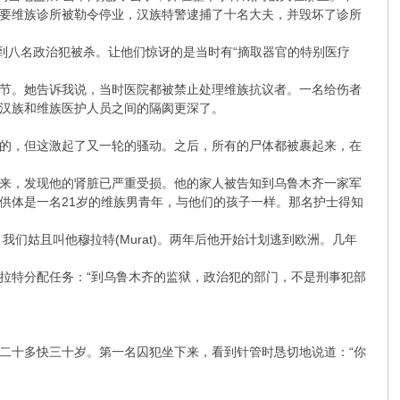
要维族诊所被勒令停业，汉族特警逮捕了十名大夫，并毁坏了诊所
到八名政治犯被杀。让他们惊讶的是当时有“摘取器官的特别医疗
节。她告诉我说，当时医院都被禁止处理维族抗议者。一名给伤者
”汉族和维族医护人员之间的隔阂更深了。
的，但这激起了又一轮的骚动。之后，所有的尸体都被裹起来，在
来，发现他的肾脏已严重受损。他的家人被告知到乌鲁木齐一家军
为供体是一名21岁的维族男青年，与他们的孩子一样。那名护士得知
们姑且叫他穆拉特(Murat)。两年后他开始计划逃到欧洲。几年
拉特分配任务：“到乌鲁木齐的监狱，政治犯的部门，不是刑事犯部
二十多快三十岁。第一名囚犯坐下来，看到针管时恳切地说道：“你