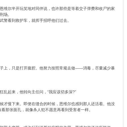
恩维尔半开玩笑地对同伴说，也许那些是等着交子弹费和收尸的家
刑场。
武警看到救护车，就挥手招呼他们过去。
子上，只是打开腹腔。他努力按照常规去做——消毒，尽量减少暴
乱起来，他转向主任问，“我应该切多深?”
候才慢下来。即便在缝合的时候，恩维尔也感到那人还活着。他没
不敢看那张面孔，就像杀人犯不愿意再看到受害者一样。