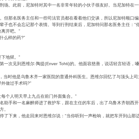
刑场。此前，尼加特对其中一名非常年轻的小伙子很友好。当尼加特在一
。但那名医务主任和一些司法官员都在看着他们交谈，所以尼加特顺口编
辈子也不会忘记那个表情。等到行刑结束后，尼加特问那名医务主任：“你
离开吧。”
什么样的药?”
下地狱。”
一次见到恩维尔·陶提(Enver Tohti)的。他面容慈善，说话轻言轻
期二，当时他是乌鲁木齐一家医院的普通外科医生。恩维尔回忆了与顶头上
外做过手术吗?”
让每个人明天早上九点在前门外面集合。”
名助手和一名麻醉师进了救护车，跟在主任的车后，出了乌鲁木齐朝西开
方。
停了下来，他走回来对恩维尔说：“当你听到一声枪响，就把车开到山那边