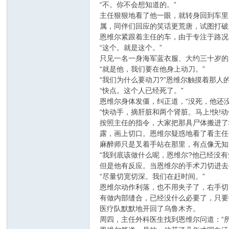
“不。你不会想知道的。”
主任狠狠地看了他一眼，就转身回到车里
属，同伴们回应的笑话更荒唐，试图打破
恩维尔紧跟着主任的车，由于专注于路况
“这个。就是这个。”
只见一名一身海军蓝衣服、大约三十岁的
“就是他，我们要在他身上动刀。”
“我们为什么要动刀?”恩维尔触摸着那人
“快点。这个人已经死了。”
恩维尔身体发僵，纠正道，“没死，他还没
“快动手，摘肝脏和两个肾脏。马上!快!动
按照主任的指令，大家把那具尸体搬进了
露，画上切口。恩维尔疑惑地看了看主任。
麻醉师只是叉着手站在那里，有点像无知
“我到底该做什么呢，恩维尔?他已经没
但是他有反应。当恩维尔的手术刀切进去
“尽量切宽切深。我们在赶时间。”
恩维尔动作利落，也不用夹子了，右手切
有做内部缝合，已经没什么必要了，只要
医疗队默默地开回了乌鲁木齐。
周四，主任外科医生找到恩维尔问道：“