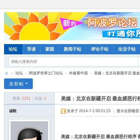
论坛
导读
家园
新闻子站
评论子站
生活子站
»
论坛
›
阿波罗世界之门论坛
›
外媒看中国
›
美媒：北京在新疆开启 最血腥恶
阿
发新帖
波
美媒：北京在新疆开启 最血腥恶行程
查看:
2251
|
回复:
0
罗
网
诚毅
发表于 2014-7-1 00:51:23
|
显示全部楼层
论
坛
美媒：北京在新疆开启 最血腥恶行程序 