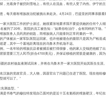
狱，光着身子被扔到雪地上，有些人在流血，有些人受了内伤。伊宁的主
患，每天都有维族政治犯被挑出来处决。4月24日，巴提亚的同事亲眼看
一家大医院工作的护士谈过。她很紧张地要求我不要提供她的任何个人细
一名被判了20年。医院的员工被告知：“如果你给治疗，会有同样的下场。
维族医务人员药房的钥匙，而维族病人只能拿到正常药量的一半。
的尸体被从一家军队医院运回家。也许他被缝合的腹部只是因为尸检造成
巡逻，其中一个墓地距离现在的乌鲁木齐机场不远。
例。一名年轻的维族抗议者被捕后被打得很惨，他的家人交钱把他赎了出
肾脏需要三万人民币(折合4700美元)，并保证移植的肾脏是健康的，因
新疆的农村做血液测试回来，并将在乌鲁木齐一家大医院开始其医生生涯。我
名汉族的党政官员，大人物，因器官出了问题已住进了医院。现在他给穆
型就可以了。”
先测血型。”
满是书卷气的穆拉特发现自己面对的是近十五名魁梧的维族硬汉，年纪在