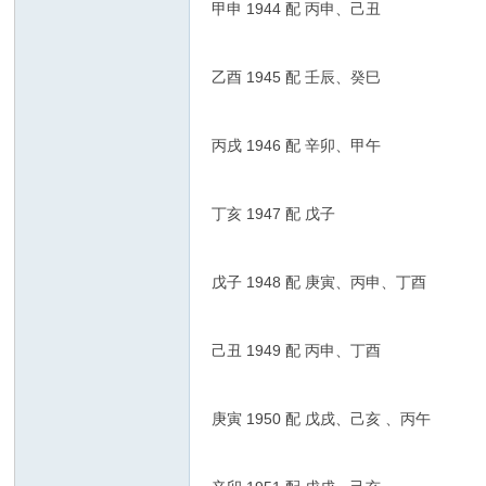
甲申 1944 配 丙申、己丑
乙酉 1945 配 壬辰、癸巳
丙戌 1946 配 辛卯、甲午
丁亥 1947 配 戊子
戊子 1948 配 庚寅、丙申、丁酉
己丑 1949 配 丙申、丁酉
庚寅 1950 配 戊戌、己亥 、丙午