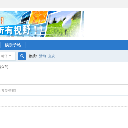
娱乐子站
热搜:
活动
交友
帖子
搜
?!)
索
[复制链接]