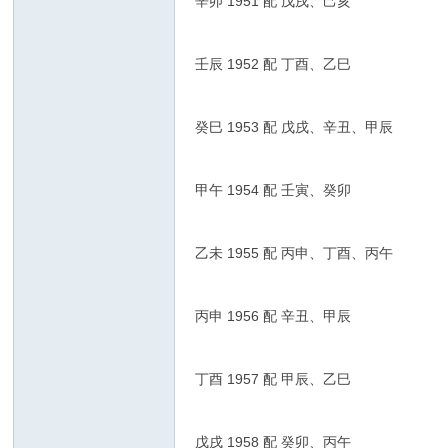
辛卯 1951 配 戊戌、己亥
壬辰 1952 配 丁酉、乙巳
癸巳 1953 配 戊戌、辛丑、甲辰
甲午 1954 配 壬寅、癸卯
乙未 1955 配 丙申、丁酉、丙午
丙申 1956 配 辛丑、甲辰
丁酉 1957 配 甲辰、乙巳
戊戌 1958 配 癸卯、丙午