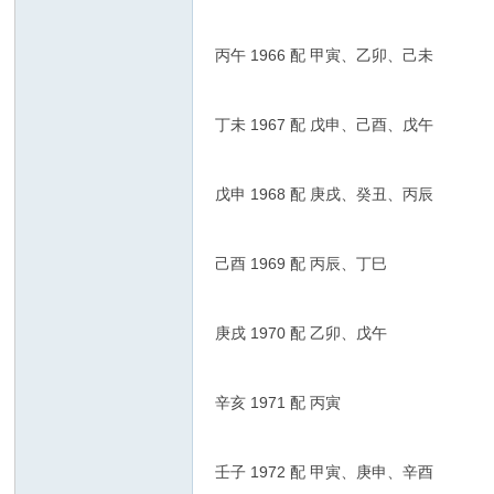
丙午 1966 配 甲寅、乙卯、己未
丁未 1967 配 戊申、己酉、戊午
戊申 1968 配 庚戌、癸丑、丙辰
己酉 1969 配 丙辰、丁巳
庚戌 1970 配 乙卯、戊午
辛亥 1971 配 丙寅
壬子 1972 配 甲寅、庚申、辛酉