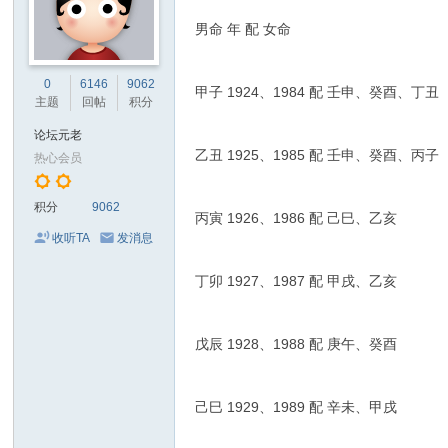
男命 年 配 女命
0
6146
9062
甲子 1924、1984 配 壬申、癸酉、丁丑
主题
回帖
积分
论坛元老
乙丑 1925、1985 配 壬申、癸酉、丙子
热心会员
积分
9062
丙寅 1926、1986 配 己巳、乙亥
收听TA
发消息
丁卯 1927、1987 配 甲戌、乙亥
戊辰 1928、1988 配 庚午、癸酉
己巳 1929、1989 配 辛未、甲戌