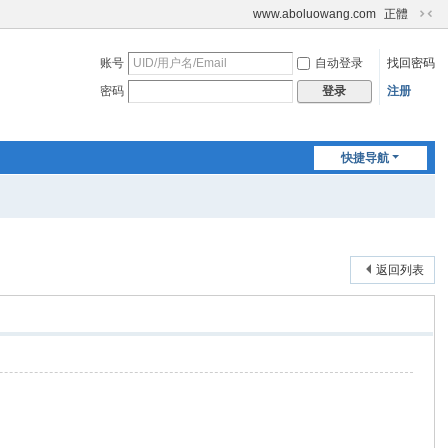
www.aboluowang.com
正體
切
换
账号
自动登录
找回密码
到
窄
密码
注册
登录
版
快捷导航
返回列表