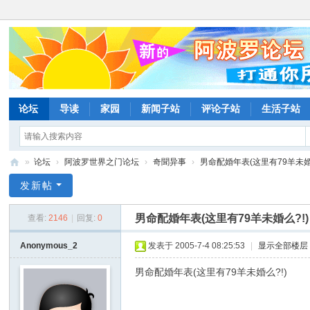
论坛
导读
家园
新闻子站
评论子站
生活子站
»
论坛
›
阿波罗世界之门论坛
›
奇聞异事
›
男命配婚年表(这里有79羊未婚么
阿
发新帖
波
男命配婚年表(这里有79羊未婚么?!)
查看:
2146
|
回复:
0
罗
网
Anonymous_2
发表于 2005-7-4 08:25:53
|
显示全部楼层
论
男命配婚年表(这里有79羊未婚么?!)
坛