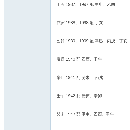
丁丑 1937、1997 配 甲申、乙酉
戊寅 1938、1998 配 丁亥
己卯 1939、1999 配 辛巳、丙戌、丁亥
庚辰 1940 配 乙酉、壬午
辛巳 1941 配 癸未 、丙戌
壬午 1942 配 庚寅、辛卯
癸未 1943 配 甲申、乙酉、甲午