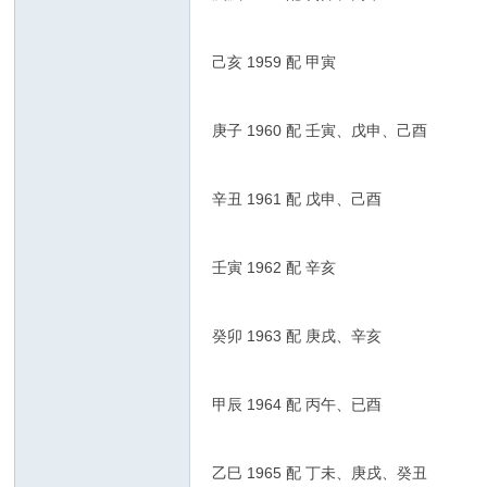
己亥 1959 配 甲寅
庚子 1960 配 壬寅、戊申、己酉
辛丑 1961 配 戊申、己酉
壬寅 1962 配 辛亥
癸卯 1963 配 庚戌、辛亥
甲辰 1964 配 丙午、已酉
乙巳 1965 配 丁未、庚戌、癸丑