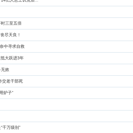
4亿人患上饥荒后...
平时三至五倍
 丧尽天良！
无奈中寻求自救
数抵大跃进3年
多无效
0外交老干部死
用炉子”
“千万级别”