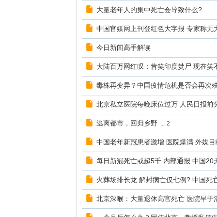
大量老年人的集中死亡会导致什么?
中国官媒网上刊登红色大字报 专家称无
今日新闻高手解读
大陆百万网红叹：昔笑印度焚尸 现在笑
毒株再变异？中国疫情危机是否会再次
北京私立医院每晚床位过万 人民日报前
逃离都市，回归乡野
...
2
中国老年新冠患者激增 医院爆满 外媒
每日新冠死亡或超5千 内部通报:中国20天
火葬场排长龙 解封病亡仅七例? 中国死
北京深喉：大量退休高官死亡 医院早于