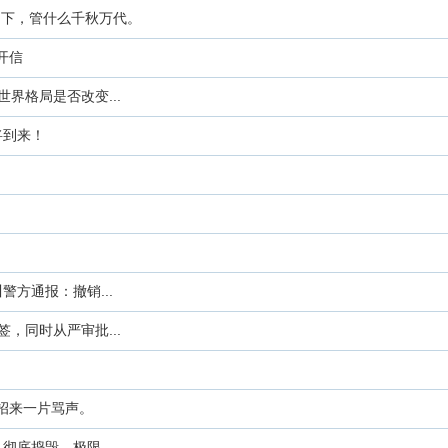
当下，管什么千秋万代。
开信
界格局是否改变...
将到来！
方通报：撤销...
，同时从严审批...
，招来一片骂声。
底捣毁，极限...