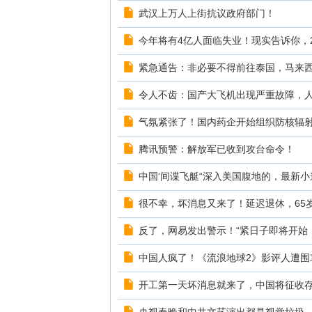
武汉上万人上街抗议政府部门！
今年将有4亿人面临失业！现实告诉你，20
紧急通告：非必要不得前往泰国，马来西亚
令人不齿：国产大飞机出现严重故障，人命
气氛紧张了！国内药企开始组织防核辐
腾讯预警：解放军已收到攻台命令！
中国‘间谍飞艇“深入美国腹地的，最新
很不幸，坏消息又来了！延迟退休，65
反了，网易发出警示！“紧日子即将开始，
中国人疯了！《流浪地球2》影评人遭围攻
开工第一天坏消息就来了，中国将征收