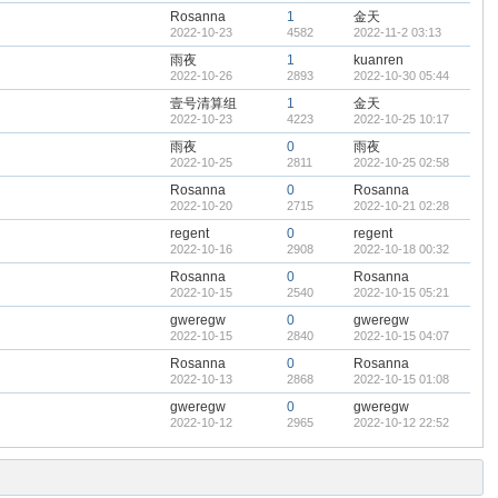
Rosanna
1
金天
2022-10-23
4582
2022-11-2 03:13
雨夜
1
kuanren
2022-10-26
2893
2022-10-30 05:44
壹号清算组
1
金天
2022-10-23
4223
2022-10-25 10:17
雨夜
0
雨夜
2022-10-25
2811
2022-10-25 02:58
Rosanna
0
Rosanna
2022-10-20
2715
2022-10-21 02:28
regent
0
regent
2022-10-16
2908
2022-10-18 00:32
Rosanna
0
Rosanna
2022-10-15
2540
2022-10-15 05:21
gweregw
0
gweregw
2022-10-15
2840
2022-10-15 04:07
Rosanna
0
Rosanna
2022-10-13
2868
2022-10-15 01:08
gweregw
0
gweregw
2022-10-12
2965
2022-10-12 22:52