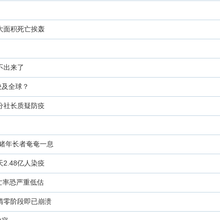
大面积死亡挨轰
不出来了
殃及全球？
分社长质疑防疫
目睹年长者奄奄一息
2.48亿人染疫
亡率恐严重低估
清零阶段即已崩溃