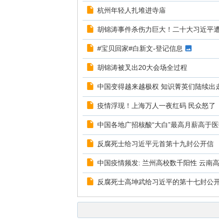
杭州年轻人扎堆进寺庙
胡锦涛事件杀伤力巨大！二十大习近平
#宝贝回家#白新文-登记信息
胡锦涛被叉出20大会场全过程
中国变得越来越极权 知识菁英们陆续出
疫情浮现！上海万人一夜红码 民众怒了
中国各地广招核酸“大白”最高月薪高于医
反腐死士给习近平元首第十九封公开信
中国疫情频发: 兰州高校数千阳性 云南
反腐死士高坤武给习近平的第十七封公