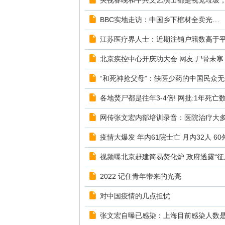
央视春晚和中共文艺演出都是视觉垃圾，1
BBC实地走访：中国乡下棺材全卖光…
江苏医疗界人士：近期注销户籍数高于
北京疾控中心开庆功大会 网友:尸骨未寒
“和死神抢父母”：缺医少药的中国民众
各地焚尸都是往年3-4倍! 网批:1年死亡
网传张文宏内部培训录音：医院治疗大
疫情大爆发 年内61院士亡 月内32人 6
视频曝北京赶建简易焚化炉 政府透露“征
2022 记住青年带来的光亮
对中国疫情的几点担忧
张文宏自曝已感染：上海目前感染人数是