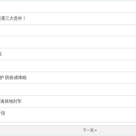
遭遇三大意外！
走
护 防疫成维稳
高速就地封车
开信
下一页 »