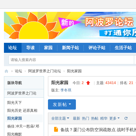
论坛
导读
家园
新闻子站
评论子站
生活子站
»
论坛
›
阿波罗世界之门论坛
›
阳光家园
阿
阳光家园
版块导航
今日:
2
|
主题:
43414
|
排名:
21
波
版主:
李冬琪
阿波罗世界之门论
罗
坛
阳光天下
发新帖
网
阳光历史 还原真相
论
阳光家园
全部主题
最新
热门
热帖
精华
更多
坛
杨佳 冲天一怒庙/ 邓
备战？厦门公布防空洞疏散点 战时手机
玉娇论坛
阳光幽默