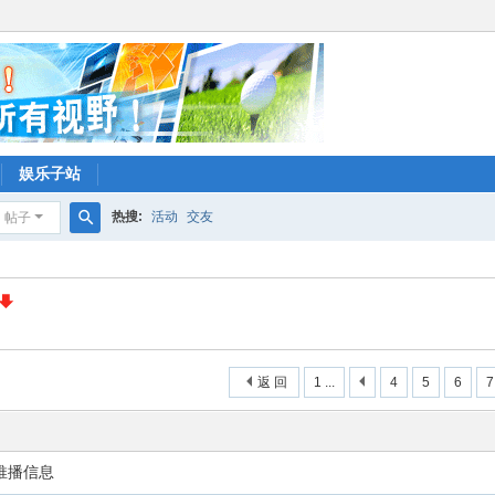
娱乐子站
热搜:
活动
交友
帖子
搜
索
返 回
1 ...
4
5
6
7
推播信息