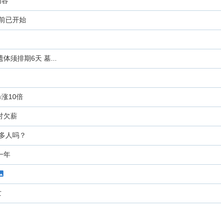
内容
松前已开始
须排期6天 墓...
涨10倍
讨欠薪
很多人吗？
一年
亡