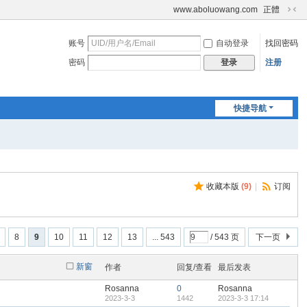
www.aboluowang.com
正體
切
换
账号
自动登录
找回密码
到
窄
密码
注册
登录
版
快捷导航
收藏本版
(
9
)
|
订阅
8
9
10
11
12
13
... 543
/ 543 页
下一页
新窗
作者
回复/查看
最后发表
Rosanna
0
Rosanna
2023-3-3
1442
2023-3-3 17:14