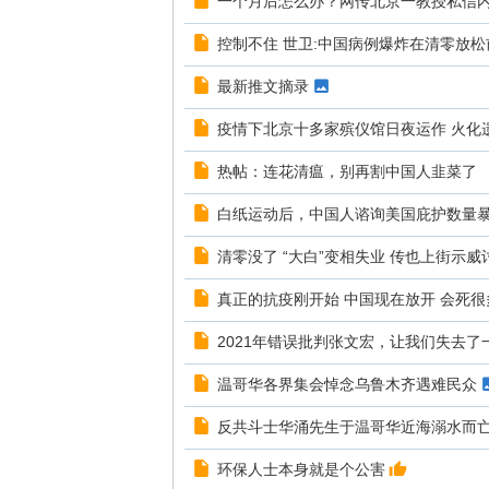
一个月后怎么办？网传北京一教授私信
控制不住 世卫:中国病例爆炸在清零放
最新推文摘录
疫情下北京十多家殡仪馆日夜运作 火化遗体
热帖：连花清瘟，别再割中国人韭菜了
白纸运动后，中国人谘询美国庇护数量暴
清零没了 “大白”变相失业 传也上街示威
真正的抗疫刚开始 中国现在放开 会死
2021年错误批判张文宏，让我们失去了
温哥华各界集会悼念乌鲁木齐遇难民众
反共斗士华涌先生于温哥华近海溺水而
环保人士本身就是个公害