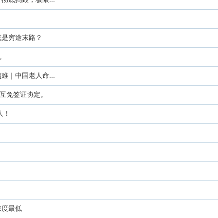
或是穷途末路？
。
｜中国老人命...
结互免签证协定。
人！
。
浓度最低