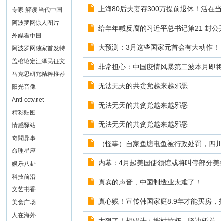
上海80后夫妻存300万提前退休！活在
专家 解读 当代中国
阿波罗网惊人图片
给年年喊反腐的习近平总书记第21 封公
外媒看中国
大预测：3月这些国家元首会有大动作！世
阿波罗网独家首发特
稿报道
盖棺论定江泽民征文
非常担心：中国疫情风暴第二波本月即
马克思研究精粹推荐
无法无天的共贪党越来越邪恶
文章
阳光音像
Anti-cctv.net
无法无天的共贪党越来越邪恶
精彩贴图
无法无天的共贪党越来越邪恶
情感驿站
奇聞异事
（怪事）自家鱼塘电鱼被行政处罚，四川警
命理星座
内幕：4月起美国使领馆或将叫停部分美签
娱乐八卦
科技前沿
真实的声音，中国制造业太难了！
文艺书香
真心贱！宣传韩国家庭8.9年才能买房
美食广场
人在海外
太狠了！胡锡进：摧枯拉朽，坚决斩首，彻