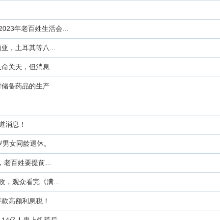
23年老百姓生活会...
，土耳其等八...
关天，但消息...
射储备药品的生产
小道消息！
岁男女同龄退休。
老百姓要提前...
，观众看完《满...
存款高额利息税！