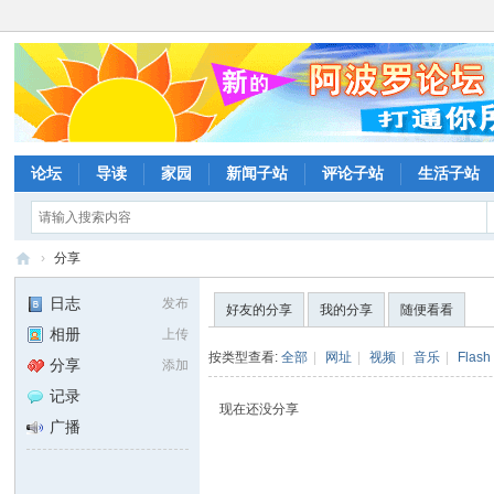
论坛
导读
家园
新闻子站
评论子站
生活子站
›
分享
阿
日志
发布
好友的分享
我的分享
随便看看
波
相册
上传
罗
按类型查看:
全部
|
网址
|
视频
|
音乐
|
Flash
分享
添加
网
记录
现在还没分享
论
广播
坛