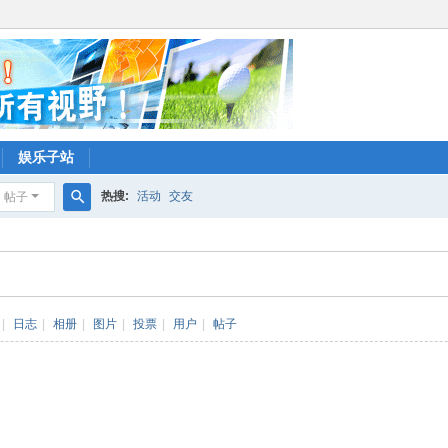
娱乐子站
热搜:
活动
交友
帖子
搜
索
|
日志
|
相册
|
图片
|
投票
|
用户
|
帖子