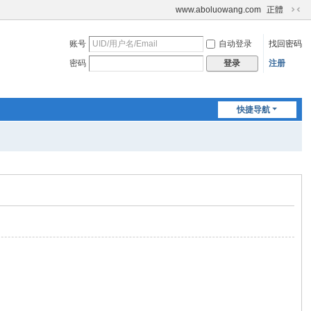
www.aboluowang.com
正體
切
换
账号
自动登录
找回密码
到
窄
密码
注册
登录
版
快捷导航