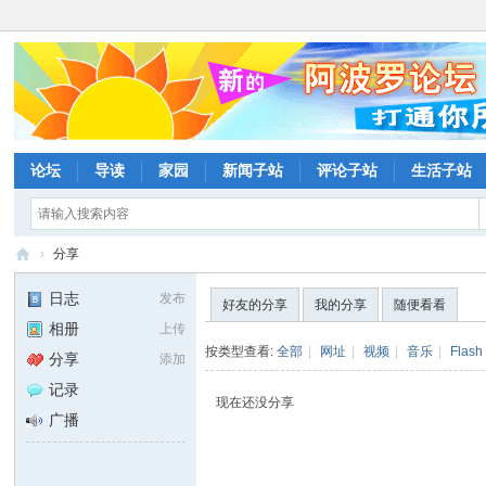
论坛
导读
家园
新闻子站
评论子站
生活子站
›
分享
阿
日志
发布
好友的分享
我的分享
随便看看
波
相册
上传
罗
按类型查看:
全部
|
网址
|
视频
|
音乐
|
Flash
分享
添加
网
记录
现在还没分享
论
广播
坛