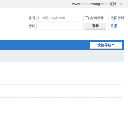
www.aboluowang.com
正體
切
换
账号
自动登录
找回密码
到
窄
密码
注册
登录
版
快捷导航