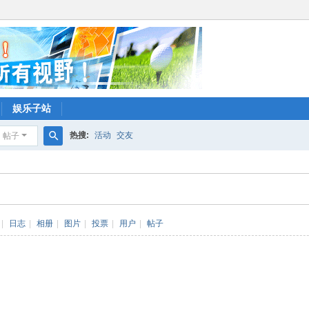
娱乐子站
热搜:
活动
交友
帖子
搜
索
|
日志
|
相册
|
图片
|
投票
|
用户
|
帖子