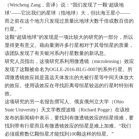
（Weicheng Zang，音译）说：“我们发现了一颗‘超级地
球’——它比我们的星球（指地球）大，但比海王星小——
而之前在这个地方只发现过质量比地球大数千倍或数百倍的
行星。”
这颗“超级地球”的发现是一项比较大的研究的一部分，所以
显得更有意义。藉由量测许多行星相对于其母恒星的质量，
该团队发现了有关银河系内行星数量的新讯息。
研究人员指出，这项研究系利用微透镜（microlensing）效应
发现了这颗被命名为OGLE-2016-BLG-0007的系外行星。所
谓微透镜效应就是遥远天体发出的光被行星等中间天体放大
的效应。使用该效应在寻找距离母恒星较远的行星时特别有
效。
这项研究的另一名报告撰写人、俄亥俄州立大学（Ohio
State University）天文学教授波格（Richard Pogge）在该校
发布的新闻稿中表示，要找到有微透镜效应的恒星很难，要
找到带有行星而且有微透镜效应的恒星是难上加难。“我们
必须观察数亿颗恒星才能找到100颗这样的恒星。”