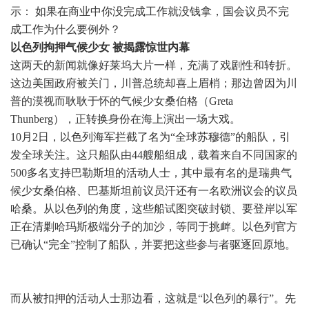
示： 如果在商业中你没完成工作就没钱拿，国会议员不完
成工作为什么要例外？
以色列拘押气候少女 被揭露惊世内幕
这两天的新闻就像好莱坞大片一样，充满了戏剧性和转折。
这边美国政府被关门，川普总统却喜上眉梢；那边曾因为川
普的漠视而耿耿于怀的气候少女桑伯格（Greta
Thunberg），正转换身份在海上演出一场大戏。
10月2日，以色列海军拦截了名为“全球苏穆德”的船队，引
发全球关注。这只船队由44艘船组成，载着来自不同国家的
500多名支持巴勒斯坦的活动人士，其中最有名的是瑞典气
候少女桑伯格、巴基斯坦前议员汗还有一名欧洲议会的议员
哈桑。从以色列的角度，这些船试图突破封锁、要登岸以军
正在清剿哈玛斯极端分子的加沙，等同于挑衅。以色列官方
已确认“完全”控制了船队，并要把这些参与者驱逐回原地。
而从被扣押的活动人士那边看，这就是“以色列的暴行”。先