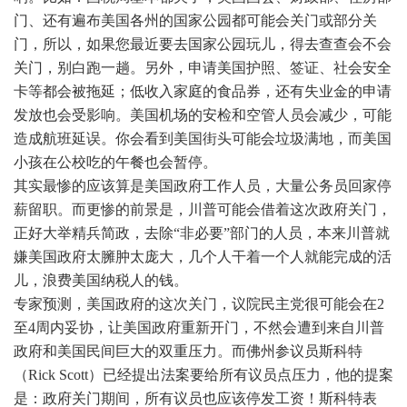
门、还有遍布美国各州的国家公园都可能会关门或部分关
门，所以，如果您最近要去国家公园玩儿，得去查查会不会
关门，别白跑一趟。另外，申请美国护照、签证、社会安全
卡等都会被拖延；低收入家庭的食品券，还有失业金的申请
发放也会受影响。美国机场的安检和空管人员会减少，可能
造成航班延误。你会看到美国街头可能会垃圾满地，而美国
小孩在公校吃的午餐也会暂停。
其实最惨的应该算是美国政府工作人员，大量公务员回家停
薪留职。而更惨的前景是，川普可能会借着这次政府关门，
正好大举精兵简政，去除“非必要”部门的人员，本来川普就
嫌美国政府太臃肿太庞大，几个人干着一个人就能完成的活
儿，浪费美国纳税人的钱。
专家预测，美国政府的这次关门，议院民主党很可能会在2
至4周内妥协，让美国政府重新开门，不然会遭到来自川普
政府和美国民间巨大的双重压力。而佛州参议员斯科特
（Rick Scott）已经提出法案要给所有议员点压力，他的提案
是：政府关门期间，所有议员也应该停发工资！斯科特表