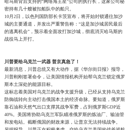
哈马斯背后支持的“网络海王星”公司的执行长，这家公司秘
密持有几十艘被扣船队中的船只。
10月2日，以色列国防部长卡茨宣布，将开始封锁通往加沙
城的主要通道，并发出严重警告称：“这是加沙城居民最后
的逃离机会”，预示着全面攻打加沙城，彻底消灭哈马斯的
战役马上开打。
川普要给乌克兰一武器 普京真急了！
最新消息，川普总统又有大动作，据《华尔街日报》报导，
川普刚刚签署命令，让美国情报机构开始帮乌克兰锁定俄罗
斯本土深处的能源目标。
这标志着美国对乌克兰的战争支援升级，已经从支持乌克兰
防御战转向主动打击俄国本土的经济命脉。要知道，俄罗斯
靠石油和天然气出口支撑其战争军费，占到俄罗斯GDP近
40%。美国将协助乌克兰军队瞄准俄罗斯的炼油厂、输油管
和发电站。截断俄国的财政来源，让普京无法持续战争。
另据报导，川普正在积极考虑，交给乌克兰美国的战斧巡航