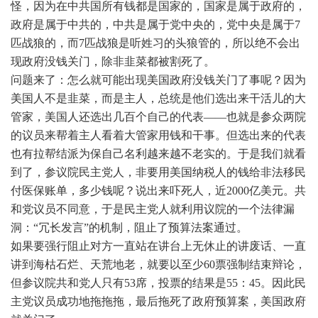
怪，因为在中共国所有钱都是国家的，国家是属于政府的，
政府是属于中共的，中共是属于党中央的，党中央是属于7
匹战狼的，而7匹战狼是听姓习的头狼管的，所以绝不会出
现政府没钱关门，除非韭菜都被割死了。
问题来了：怎么就可能出现美国政府没钱关门了事呢？因为
美国人不是韭菜，而是主人，总统是他们选出来干活儿的大
管家，美国人还选出几百个自己的代表——也就是参众两院
的议员来帮着主人看着大管家用钱和干事。但选出来的代表
也有拉帮结派为保自己名利越来越不老实的。于是我们就看
到了，参议院民主党人，非要用美国纳税人的钱给非法移民
付医保账单，多少钱呢？说出来吓死人，近2000亿美元。共
和党议员不同意，于是民主党人就利用议院的一个法律漏
洞：“冗长发言”的机制，阻止了预算法案通过。
如果要强行阻止对方一直站在讲台上无休止的讲废话、一直
讲到海枯石烂、天荒地老，就要以至少60票强制结束辩论，
但参议院共和党人只有53席，投票的结果是55：45。因此民
主党议员成功地拖拖拖，最后拖死了政府预算案，美国政府