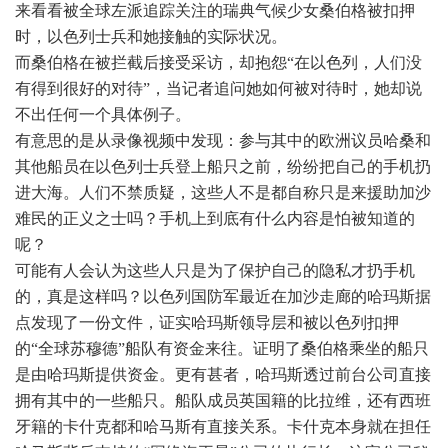
来看看被全球左派追踪关注的瑞典气候少女桑伯格被扣押
时，以色列士兵和她接触的实际状况。
而桑伯格在被拦截后接受采访，却抱怨“在以色列，人们没
有得到很好的对待”，当记者追问她如何被对待时，她却说
不出任何一个具体例子。
有意思的是从录像视频中发现：参与其中的欧洲议员哈桑和
其他船员在以色列士兵登上船只之前，纷纷把自己的手机扔
进大海。人们不禁质疑，这些人不是都自称只是来援助加沙
难民的正义之士吗？手机上到底有什么内容是怕被知道的
呢？
可能有人会认为这些人只是为了保护自己的隐私才扔手机
的，真是这样吗？以色列国防军最近在加沙走廊的哈玛斯据
点发现了一份文件，证实哈玛斯领导层和被以色列扣押
的“全球苏穆德”船队有资金来往。证明了桑伯格乘坐的船只
是由哈玛斯提供资金。更有甚者，哈玛斯透过前台公司直接
拥有其中的一些船只。船队成员英国籍的比拉维，还有西班
牙籍的卡什克都和哈马斯有直接关系。卡什克本身就在担任