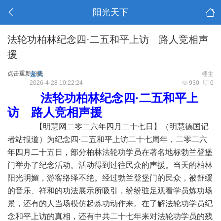
阳光天下
法轮功柏林纪念四·二五和平上访 路人竞相声
援
点击重新加载
金天
楼主
2026-4-28 10:22:24
930
0
法轮功柏林纪念四·二五和平上
访 路人竞相声援
【明慧网二零二六年四月二十七日】（明慧德国记
者站报道）为纪念四·二五和平上访二十七周年，二零二六
年四月二十五日，部分柏林法轮功学员在著名地标勃兰登堡
门举办了纪念活动。活动得到过往民众的声援。当天的柏林
阳光明媚，游客络绎不绝。经过勃兰登堡门的民众，被舒缓
的音乐、祥和的功法展示所吸引，纷纷驻足观看学员炼功场
景，还有的人当场模仿起炼功动作来。在了解法轮功学员纪
念和平上访的真相，还有中共二十七年来对法轮功学员的残