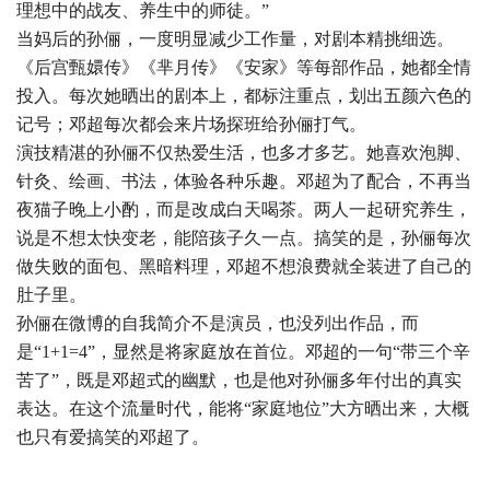
理想中的战友、养生中的师徒。”
当妈后的孙俪，一度明显减少工作量，对剧本精挑细选。
《后宫甄嬛传》《芈月传》《安家》等每部作品，她都全情
投入。每次她晒出的剧本上，都标注重点，划出五颜六色的
记号；邓超每次都会来片场探班给孙俪打气。
演技精湛的孙俪不仅热爱生活，也多才多艺。她喜欢泡脚、
针灸、绘画、书法，体验各种乐趣。邓超为了配合，不再当
夜猫子晚上小酌，而是改成白天喝茶。两人一起研究养生，
说是不想太快变老，能陪孩子久一点。搞笑的是，孙俪每次
做失败的面包、黑暗料理，邓超不想浪费就全装进了自己的
肚子里。
孙俪在微博的自我简介不是演员，也没列出作品，而
是“1+1=4”，显然是将家庭放在首位。邓超的一句“带三个辛
苦了”，既是邓超式的幽默，也是他对孙俪多年付出的真实
表达。在这个流量时代，能将“家庭地位”大方晒出来，大概
也只有爱搞笑的邓超了。