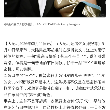
邓超孙俪夫妇资料照。(AM YEH/AFP via Getty Images)
【大纪元2026年05月11日讯】（大纪元记者钟又淳报导）5
月10日母亲节，大陆男星邓超准时在微博发文，送上对妻子
孙俪的祝福。一句“母亲节快乐！带三个辛苦了”，瞬间引爆
网络。乍看是一句普通的节日问候，仔细一品“三个”里暗藏
玄机，网友笑翻。
邓超口中的“三个”，被普遍解读为14岁的儿子“等等”、11岁
的女儿“小花”以及邓超本人。这条祝福不仅是在感谢孙俪照
顾两个孩子，邓超更是顺带自嘲了一把，以幽默方式承认自
己在家庭中的“第三孩”角色。
事实上，这并不是邓超第一次流露出这种“孩子气”。早前他
在综艺节目中曾坦言，自己性格上比较依赖孙俪，一天不发