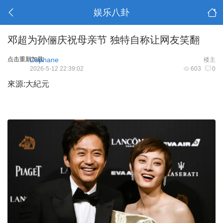
娱乐八卦
邓超为孙俪庆祝母亲节 独特自称让网友笑翻
点击重新加载
Daphane
楼主
2026-5-12 22:39:02
603
0
來源:大紀元