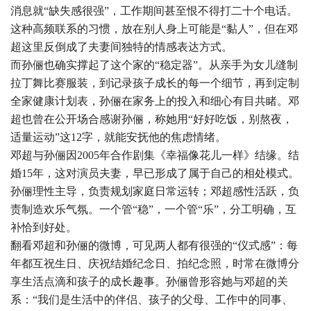
消息就“缺失感很强”，工作期间甚至恨不得打二十个电话。
这种高频联系的习惯，放在别人身上可能是“黏人”，但在邓
超这里反倒成了夫妻间独特的情感表达方式。
而孙俪也确实撑起了这个家的“稳定器”。从亲手为女儿缝制
拉丁舞比赛服装，到记录孩子成长的每一个细节，再到定制
全家健康计划表，孙俪在家务上的投入和细心有目共睹。邓
超也曾在公开场合感谢孙俪，称她用“好好吃饭，别熬夜，
适量运动”这12字，就能安抚他的焦虑情绪。
邓超与孙俪因2005年合作剧集《幸福像花儿一样》结缘。结
婚15年，这对演员夫妻，早已形成了属于自己的相处模式。
孙俪理性主导，负责规划家庭日常运转；邓超感性活跃，负
责制造欢乐气氛。一个管“稳”，一个管“乐”，分工明确，互
补恰到好处。
翻看邓超和孙俪的微博，可见两人都有很强的“仪式感”：每
年都互祝生日、庆祝结婚纪念日、拍纪念照，时常在微博分
享生活点滴和孩子的成长趣事。孙俪曾形容她与邓超的关
系：“我们是生活中的伴侣、孩子的父母、工作中的同事、