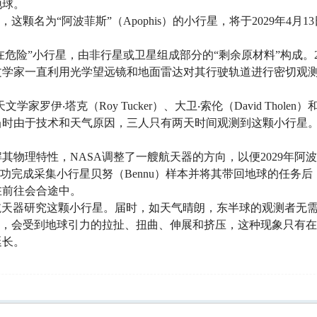
地球。
这颗名为“阿波菲斯”（Apophis）的小行星，将于2029年4月
在危险”小行星，由非行星或卫星组成部分的“剩余原材料”构成。2
此后天文学家一直利用光学望远镜和地面雷达对其行驶轨道进行密切
学家罗伊‧塔克（Roy Tucker）、大卫‧索伦（David Tholen）和
时由于技术和天气原因，三人只有两天时间观测到这颗小行星。
其物理特性，NASA调整了一艘航天器的方向，以便2029年阿
年9月成功完成采集小行星贝努（Bennu）样本并将其带回地球的任务
在前往会合途中。
航天器研究这颗小行星。届时，如天气晴朗，东半球的观测者无
时，会受到地球引力的拉扯、扭曲、伸展和挤压，这种现象只有
延长。