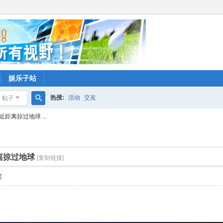
娱乐子站
热搜:
活动
交友
帖子
搜
近距离掠过地球 ...
索
距离掠过地球
[复制链接]
层