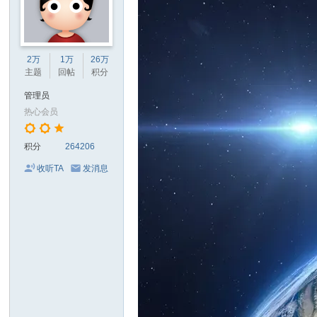
2万
1万
26万
主题
回帖
积分
管理员
热心会员
积分
264206
收听TA
发消息