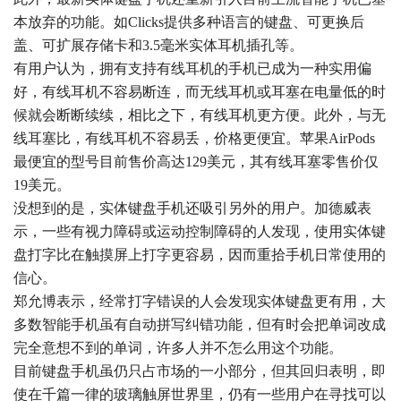
本放弃的功能。如Clicks提供多种语言的键盘、可更换后
盖、可扩展存储卡和3.5毫米实体耳机插孔等。
有用户认为，拥有支持有线耳机的手机已成为一种实用偏
好，有线耳机不容易断连，而无线耳机或耳塞在电量低的时
候就会断断续续，相比之下，有线耳机更方便。此外，与无
线耳塞比，有线耳机不容易丢，价格更便宜。苹果AirPods
最便宜的型号目前售价高达129美元，其有线耳塞零售价仅
19美元。
没想到的是，实体键盘手机还吸引另外的用户。加德威表
示，一些有视力障碍或运动控制障碍的人发现，使用实体键
盘打字比在触摸屏上打字更容易，因而重拾手机日常使用的
信心。
郑允博表示，经常打字错误的人会发现实体键盘更有用，大
多数智能手机虽有自动拼写纠错功能，但有时会把单词改成
完全意想不到的单词，许多人并不怎么用这个功能。
目前键盘手机虽仍只占市场的一小部分，但其回归表明，即
使在千篇一律的玻璃触屏世界里，仍有一些用户在寻找可以