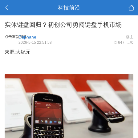
科技前沿
实体键盘回归？初创公司勇闯键盘手机市场
点击重新加载
Daphane
楼主
2026-5-15 22:51:58
647
0
來源:大紀元