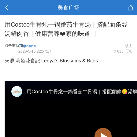
美食广场
用Costco牛骨炖一锅番茄牛骨汤｜搭配面条😋
汤鲜肉香｜健康营养❤️家的味道 ｜
点击重新加载
Daphane
楼主
2026-5-15 22:57:17
635
0
來源:莉婭花食記 Leeya’s Blossoms & Bites