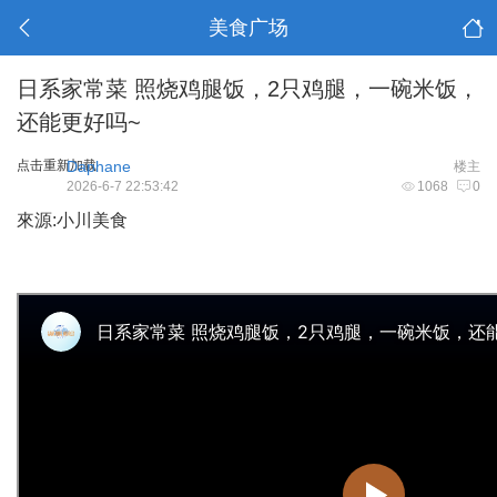
美食广场
日系家常菜 照烧鸡腿饭，2只鸡腿，一碗米饭，
还能更好吗~
点击重新加载
Daphane
楼主
2026-6-7 22:53:42
1068
0
來源:小川美食